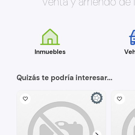
Venta y arriendo de
Inmuebles
Veh
Quizás te podría interesar...