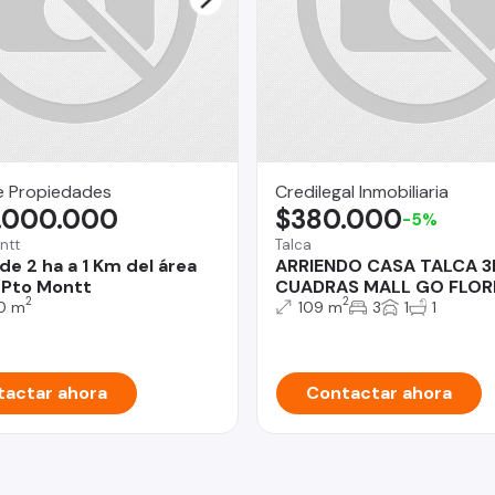
e Propiedades
Credilegal Inmobiliaria
.000.000
$380.000
-5%
ntt
Talca
de 2 ha a 1 Km del área
ARRIENDO CASA TALCA 3D
 Pto Montt
CUADRAS MALL GO FLOR
2
2
0 m
109 m
3
1
1
actar ahora
Contactar ahora