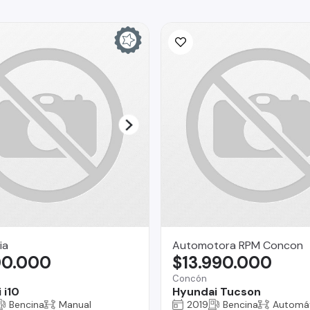
ia
Automotora RPM Concon
00.000
$13.990.000
Concón
 i10
Hyundai Tucson
Bencina
Manual
2019
Bencina
Automá