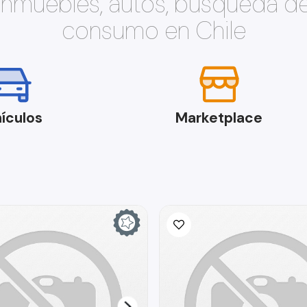
 inmuebles, autos, búsqueda d
consumo en Chile
ículos
Marketplace