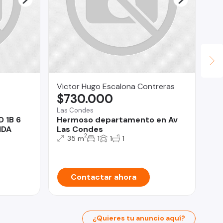
Victor Hugo Escalona Contreras
Re
$730.000
$
Las Condes
Viñ
 1B 6
Hermoso departamento en Av
De
IDA
Las Condes
al
2
35 m
1
1
1
Contactar ahora
¿Quieres tu anuncio aquí?