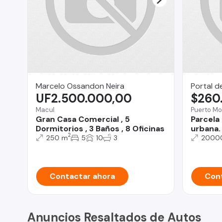
Marcelo Ossandon Neira
Portal d
UF2.500.000,00
$260
Macul
Puerto Mo
Gran Casa Comercial , 5
Parcela 
Dormitorios , 3 Baños , 8 Oficinas
urbana.
2
250 m
5
10
3
2000
Contactar ahora
Cont
Anuncios Resaltados de Autos