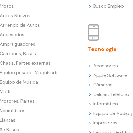
Motos
Busco Empleo
Autos Nuevos
Arriendo de Autos
Accesorios
Amortiguadores
Tecnología
Camiones, Buses
Chasis, Partes externas
Accesorios
Equipo pesado, Maquinaria
Apple Software
Equipo de Música
Cámaras
Mufle
Celular, Teléfono
Motores, Partes
Informática
Neumáticos
Equipo de Audio y
Llantas
Impresoras
Se Busca
Laptops, Desktop