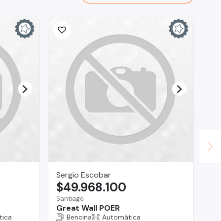
Sergio Escobar
mi
$49.968.100
$
Santiago
Ant
Great Wall POER
Pe
tica
Bencina
Automática