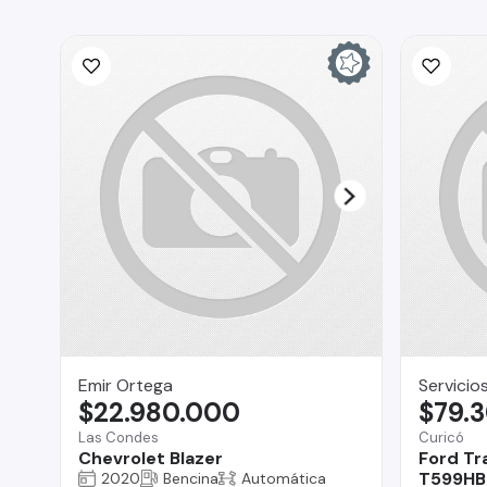
Emir Ortega
Servicio
$22.980.000
$79.
Las Condes
Curicó
Chevrolet Blazer
Ford Tr
T599HB 
2020
Bencina
Automática