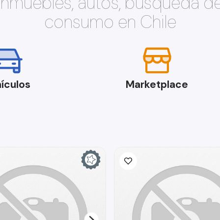
 inmuebles, autos, búsqueda d
consumo en Chile
ículos
Marketplace