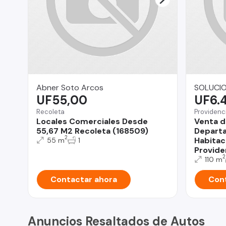
Abner Soto Arcos
SOLUCIO
UF55,00
UF6.
Recoleta
Providenc
Locales Comerciales Desde
Venta d
55,67 M2 Recoleta (168509)
Depart
2
Habitac
55 m
1
Provide
2
110 m
Contactar ahora
Cont
Anuncios Resaltados de Autos