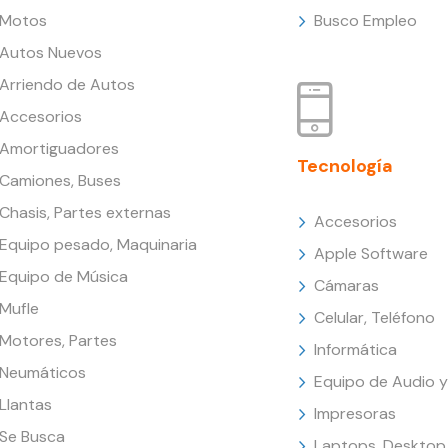
Motos
Busco Empleo
Autos Nuevos
Arriendo de Autos
Accesorios
Amortiguadores
Tecnología
Camiones, Buses
Chasis, Partes externas
Accesorios
Equipo pesado, Maquinaria
Apple Software
Equipo de Música
Cámaras
Mufle
Celular, Teléfono
Motores, Partes
Informática
Neumáticos
Equipo de Audio y
Llantas
Impresoras
Se Busca
Laptops, Desktop