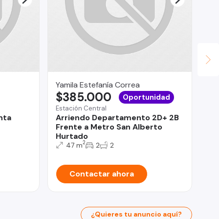
Yamila Estefanía Correa
Fu
$385.000
Ta
Oportunidad
U
Estación Central
nta
Arriendo Departamento 2D+ 2B
Rec
Frente a Metro San Alberto
De
Hurtado
Sa
2
47 m
2
2
Contactar ahora
¿Quieres tu anuncio aquí?