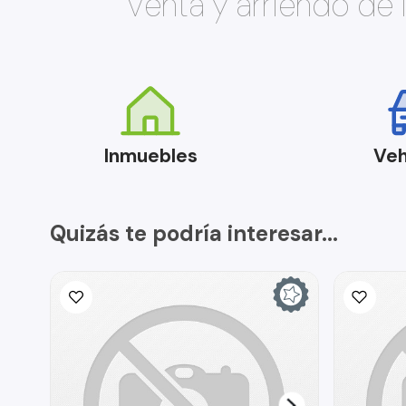
Venta y arriendo de
Inmuebles
Veh
Quizás te podría interesar...