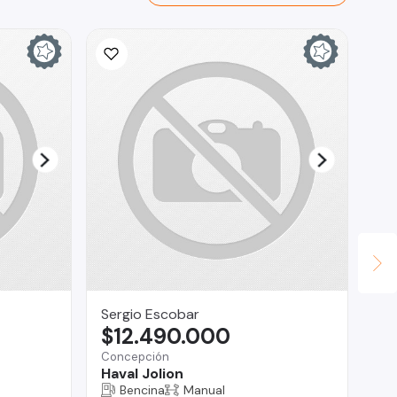
Sergio Escobar
Br
$12.490.000
$
Concepción
Reg
Haval Jolion
Ja
Bencina
Manual