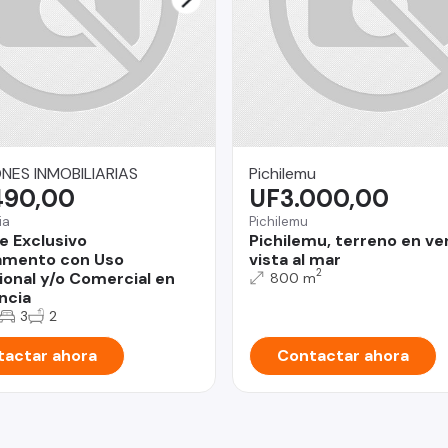
NES INMOBILIARIAS
Pichilemu
490,00
UF3.000,00
ia
Pichilemu
e Exclusivo
Pichilemu, terreno en ve
amento con Uso
vista al mar
2
ional y/o Comercial en
800 m
ncia
3
2
actar ahora
Contactar ahora