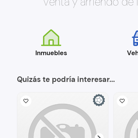
Venta y arriendo de
Inmuebles
Veh
Quizás te podría interesar...