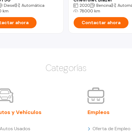
Diesel
Automática
2020
Bencina
Automá
0 km
78000 km
actar ahora
Contactar ahora
Categorías
utos y Vehículos
Empleos
Autos Usados
Oferta de Empleo