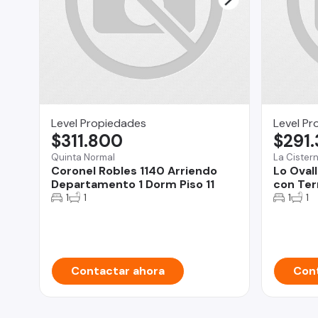
Level Propiedades
Level Pr
$311.800
$291
Quinta Normal
La Cister
Coronel Robles 1140 Arriendo
Lo Oval
Departamento 1 Dorm Piso 11
con Ter
1
1
1
1
Contactar ahora
Cont