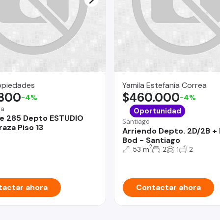
opiedades
Yamila Estefanía Correa
.300
$460.000
-4%
-4%
na
Oportunidad
le 285 Depto ESTUDIO
Santiago
raza Piso 13
Arriendo Depto. 2D/2B + 
Bod - Santiago
2
53 m
2
1
2
actar ahora
Contactar ahora