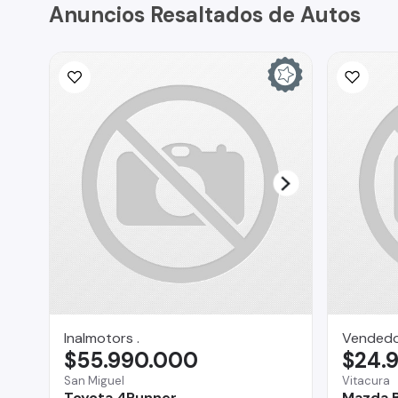
Anuncios Resaltados de Autos
Inalmotors .
Vended
$55.990.000
$24.
San Miguel
Vitacura
Toyota 4Runner
Mazda 