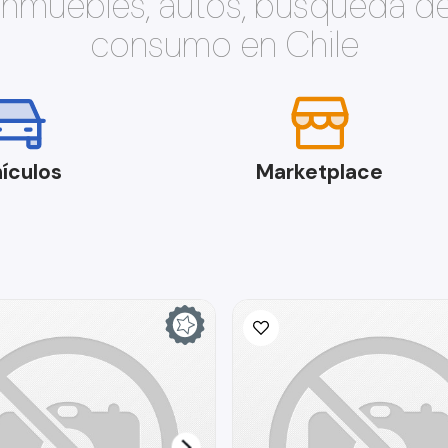
 inmuebles, autos, búsqueda d
consumo en Chile
ículos
Marketplace