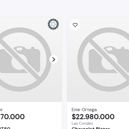
or
Emir Ortega
970.000
$22.980.000
Las Condes
BT50
Chevrolet Blazer