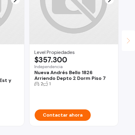
Level Propiedades
ro
$357.300
$
Independencia
Cur
Nueva Andrés Bello 1826
Li
Arriendo Depto 2 Dorm Piso 7
Co
Est y
2
1
Contactar ahora