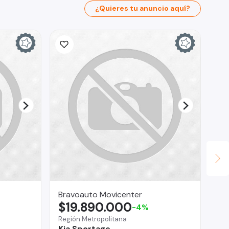
¿Quieres tu anuncio aquí?
Bravoauto Movicenter
Jul
$19.890.000
$
-4%
Región Metropolitana
Reg
Kia Sportage
Pe