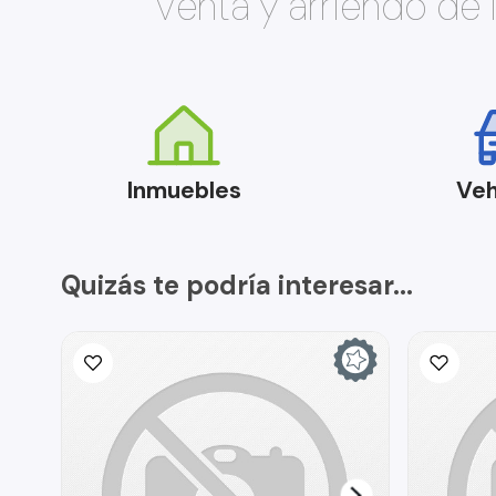
Venta y arriendo de
Inmuebles
Veh
Quizás te podría interesar...