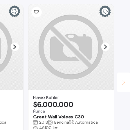
Ina
$
La 
Ch
Flavio Kahler
$6.000.000
Ñuñoa
Great Wall Voleex C30
ica
2018
Bencina
Automática
45100 km