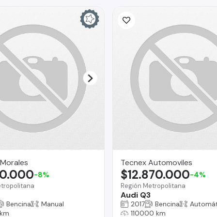
 Morales
Tecnex Automoviles
80.000
$12.870.000
-8%
-4%
tropolitana
Región Metropolitana
Audi Q3
Bencina
Manual
2017
Bencina
Automát
 km
110000 km