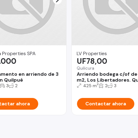
 Properties SPA
LV Properties
.000
UF78,00
Quilicura
mento en arriendo de 3
Arriendo bodega c/of de
n Quilpué
m2, Los Libertadores. Qui
2
3
2
425 m
2
3
actar ahora
Contactar ahora