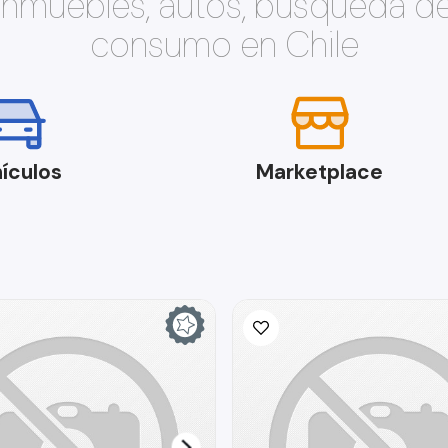
 inmuebles, autos, búsqueda d
consumo en Chile
ículos
Marketplace