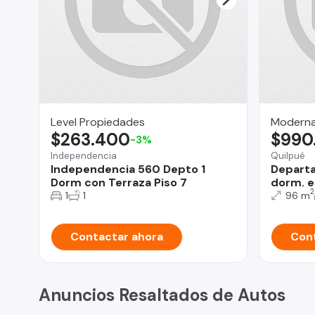
Level Propiedades
Moderna
$263.400
$990
-3%
Independencia
Quilpué
Independencia 560 Depto 1
Departa
Dorm con Terraza Piso 7
dorm. e
2
1
1
96 m
Contactar ahora
Cont
Anuncios Resaltados de Autos