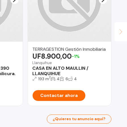
TERRAGESTION Gestión Inmobiliaria
LV
UF8.900,00
U
-1%
Llanquihue
Pud
 390
CASA EN ALTO MAULLIN /
Ar
licura.
LLANQUIHUE
33
2
193 m
4
6
4
Contactar ahora
¿Quieres tu anuncio aquí?