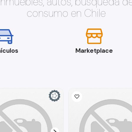
 inmuebles, autos, búsqueda d
consumo en Chile
ículos
Marketplace