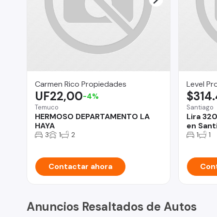
Carmen Rico Propiedades
Level Pr
UF22,00
$314
-4%
Temuco
Santiago
HERMOSO DEPARTAMENTO LA
Lira 32
HAYA
en Sant
3
1
2
1
1
Contactar ahora
Cont
Anuncios Resaltados de Autos