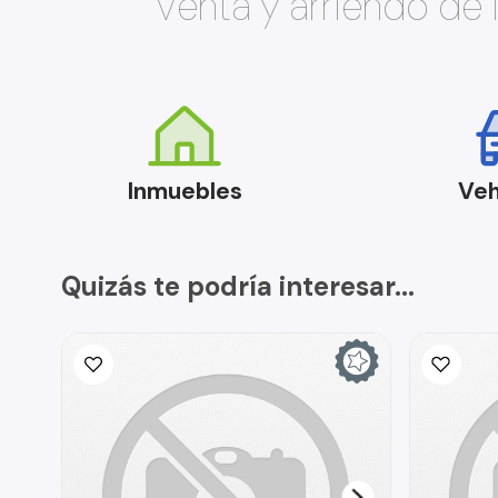
Venta y arriendo de
Inmuebles
Veh
Quizás te podría interesar...