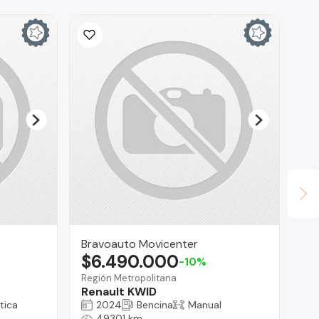
Ina
$
La 
Ch
Bravoauto Movicenter
$6.490.000
-10%
Región Metropolitana
Renault KWID
tica
2024
Bencina
Manual
49301 km