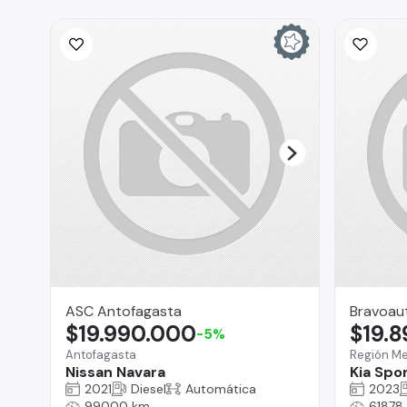
ASC Antofagasta
Bravoau
$19.990.000
$19.
-5%
Antofagasta
Región Me
Nissan Navara
Kia Spo
2021
Diesel
Automática
2023
99000 km
61878