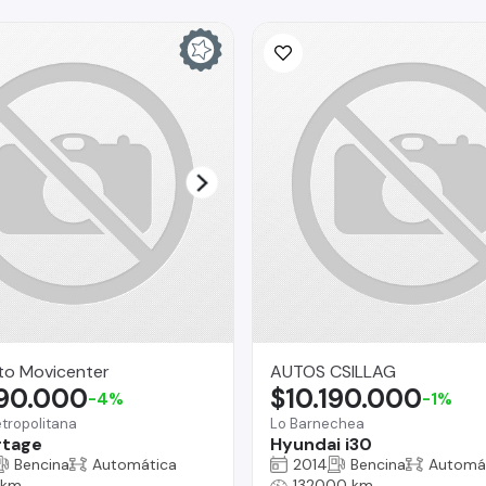
to Movicenter
AUTOS CSILLAG
890.000
$10.190.000
-4%
-1%
tropolitana
Lo Barnechea
rtage
Hyundai i30
Bencina
Automática
2014
Bencina
Automá
 km
132000 km