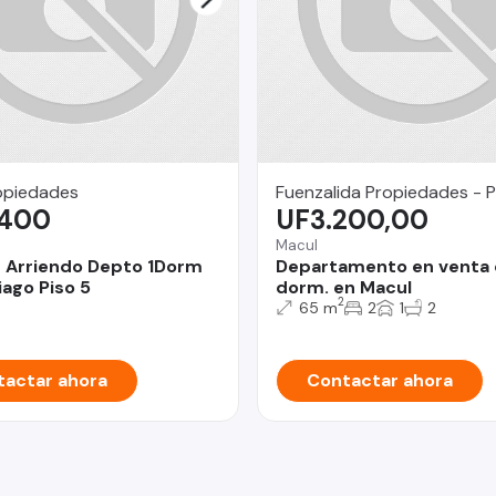
opiedades
Fuenzalida Propiedades - P
.400
UF3.200,00
Macul
0 Arriendo Depto 1Dorm
Departamento en venta 
iago Piso 5
dorm. en Macul
2
65 m
2
1
2
actar ahora
Contactar ahora