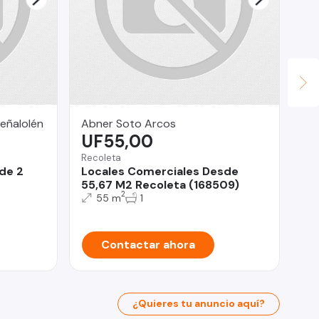
eñalolén
Abner Soto Arcos
LV
UF55,00
U
Recoleta
Qui
de 2
Locales Comerciales Desde
Ar
55,67 M2 Recoleta (168509)
MC
2
55 m
1
Contactar ahora
¿Quieres tu anuncio aquí?