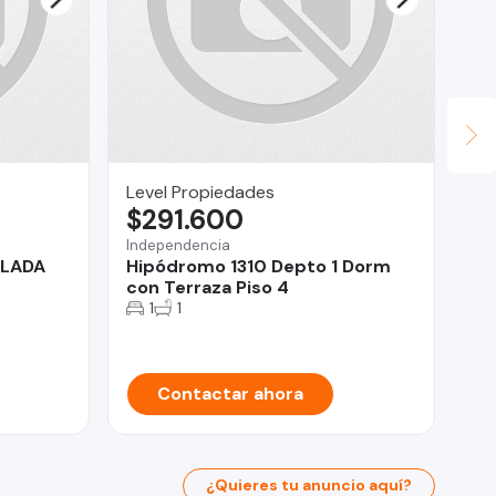
Level Propiedades
Ro
$291.600
U
Independencia
Iqu
SLADA
Hipódromo 1310 Depto 1 Dorm
Ve
con Terraza Piso 4
Co
1
1
Contactar ahora
¿Quieres tu anuncio aquí?