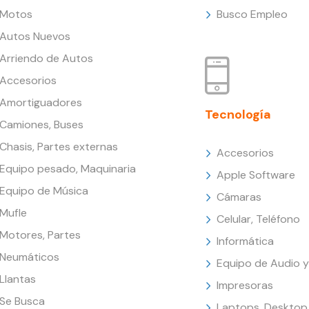
Motos
Busco Empleo
Autos Nuevos
Arriendo de Autos
Accesorios
Amortiguadores
Tecnología
Camiones, Buses
Chasis, Partes externas
Accesorios
Equipo pesado, Maquinaria
Apple Software
Equipo de Música
Cámaras
Mufle
Celular, Teléfono
Motores, Partes
Informática
Neumáticos
Equipo de Audio y
Llantas
Impresoras
Se Busca
Laptops, Desktop