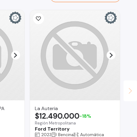
PA
La Auteria
Cr
$12.490.000
$
-18%
Región Metropolitana
Co
Ford Territory
Hy
2023
Bencina
Automática