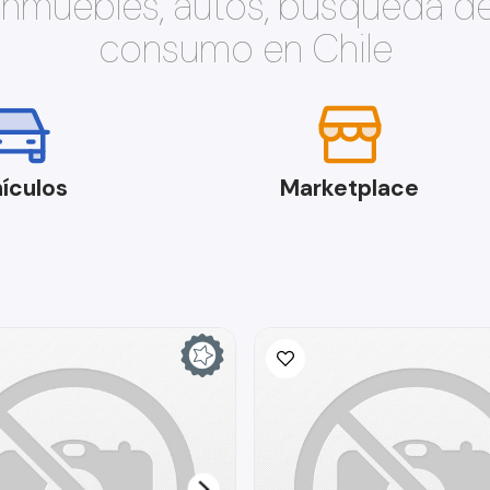
 inmuebles, autos, búsqueda d
consumo en Chile
ículos
Marketplace