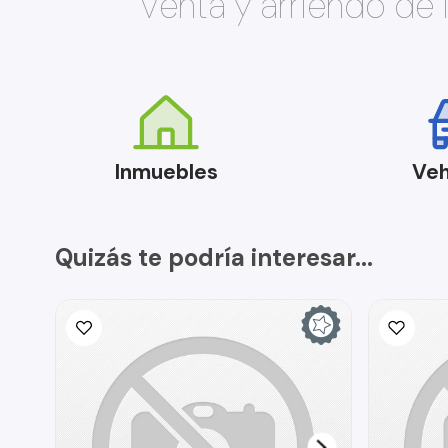
Venta y arriendo de
Inmuebles
Veh
Quizás te podría interesar...