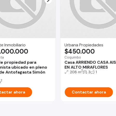
e Inmobiliario
Urbana Propiedades
.000.000
$450.000
sta
Coquimbo
e propiedad para
Casa ARRIENDO CASA AI
onista ubicado en pleno
EN ALTO MIRAFLORES
2
de Antofagasta Simón
208 m
3
1
2
m
actar ahora
Contactar ahora