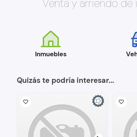
Venta y arriendo de
Inmuebles
Veh
Quizás te podría interesar...