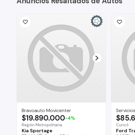
Anuncios Resaltados de Autos
Bravoauto Movicenter
Servicio
$19.890.000
$85.
-4%
Región Metropolitana
Curicó
Kia Sportage
Ford Tr