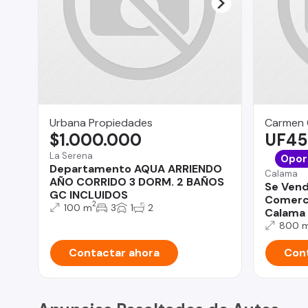
Urbana Propiedades
Carmen 
$1.000.000
UF45
La Serena
Opor
Departamento AQUA ARRIENDO
Calama
AÑO CORRIDO 3 DORM. 2 BAÑOS
Se Vend
GC INCLUIDOS
Comerci
2
100 m
3
1
2
Calama
800 
Contactar ahora
Cont