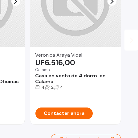
Veronica Araya Vidal
Gu
UF6.516,00
U
Calama
Viñ
Casa en venta de 4 dorm. en
Am
Oficinas
Calama
ub
op
4
2
4
Ma
Contactar ahora