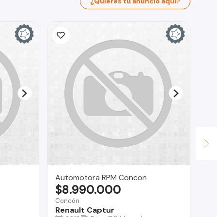
¿Quieres tu anuncio aquí?
Automotora RPM Concon
AU
$8.990.000
$
Concón
Lo 
Renault Captur
Hy