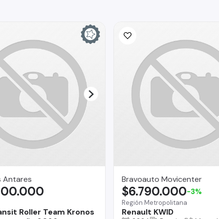
s Antares
Bravoauto Movicenter
600.000
$6.790.000
-3%
Región Metropolitana
ansit Roller Team Kronos
Renault KWID