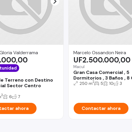
Gloria Valderrama
Marcelo Ossandon Neira
.000,00
UF2.500.000,00
Macul
tunidad
Gran Casa Comercial , 5
Dormitorios , 3 Baños , 8 
e Terreno con Destino
2
250 m
5
10
3
al Sector Centro
2
m
6
7
actar ahora
Contactar ahora