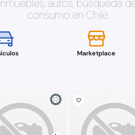
 inmuebles, autos, búsqueda d
consumo en Chile
ículos
Marketplace