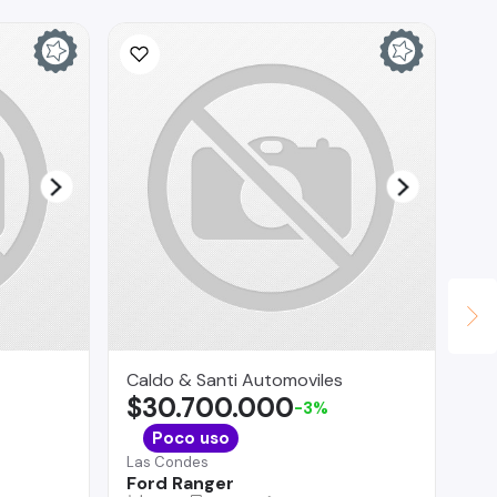
Caldo & Santi Automoviles
CA
$30.700.000
$
-3%
La 
Poco uso
Ch
Las Condes
Ford Ranger