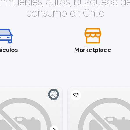
 inmuebles, autos, búsqueda d
consumo en Chile
ículos
Marketplace