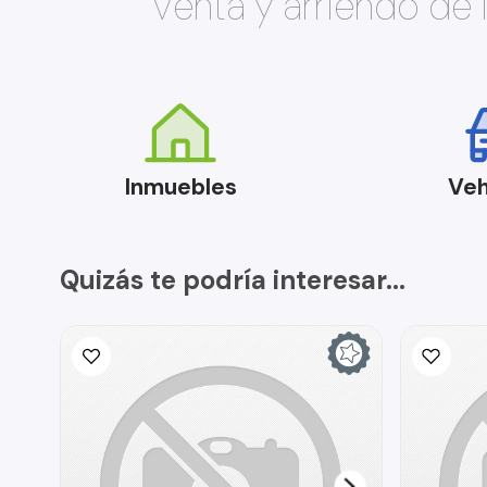
Venta y arriendo de
Inmuebles
Veh
Quizás te podría interesar...