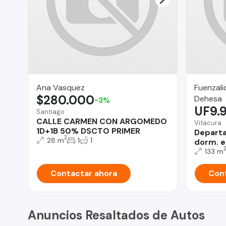
Ana Vasquez
Fuenzali
$280.000
Dehesa
-3%
UF9.
Santiago
CALLE CARMEN CON ARGOMEDO
Vitacura
1D+1B 50% DSCTO PRIMER
Departa
2
28 m
1
1
dorm. e
133 m
Contactar ahora
Cont
Anuncios Resaltados de Autos