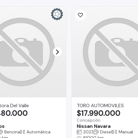
ra Del Valle
TORO AUTOMOVILES
480.000
$17.990.000
Concepción
os
Nissan Navara
Bencina
Automática
2023
Diesel
Manual
 km
81000 km