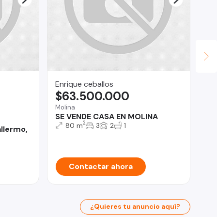
Enrique ceballos
Su
$63.500.000
$
Molina
Ant
SE VENDE CASA EN MOLINA
SE
2
80 m
3
2
1
llermo,
Contactar ahora
¿Quieres tu anuncio aquí?