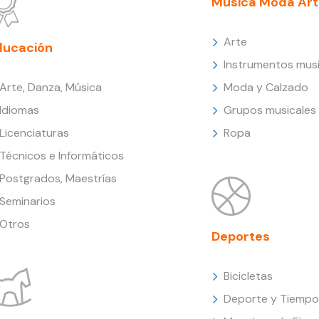
Música Moda Art
Arte
ducación
Instrumentos musi
Arte, Danza, Música
Moda y Calzado
Idiomas
Grupos musicales
Licenciaturas
Ropa
Técnicos e Informáticos
Postgrados, Maestrías
Seminarios
Otros
Deportes
Bicicletas
Deporte y Tiempo 