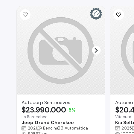
Autocorp Seminuevos
Automoto
$23.990.000
$20.
-8%
Lo Barnechea
Vitacura
Jeep Grand Cherokee
Kia Selt
2021
Bencina
Automática
2025
92867 km
10000