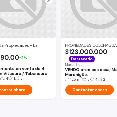
da Propiedades - La
PROPIEDADES COLCHAGUA
$123.000.000
990,00
-2%
Destacado
Marchihue
mento en venta de 4
VENDO preciosa casa, Ma
n Vitacura / Tabancura
Marchigüe.
2
4
1
3
2
125 m
3
4
2
actar ahora
Contactar ahora