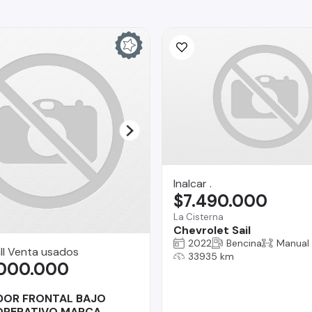
Inalcar .
$7.490.000
La Cisterna
Chevrolet Sail
2022
Bencina
Manual
ll Venta usados
33935 km
.000.000
OR FRONTAL BAJO
 OPERATIVO MARCA