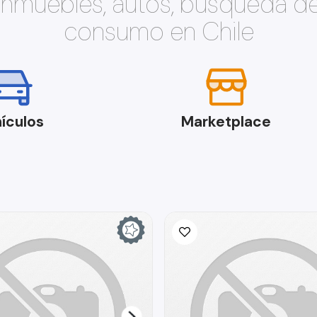
 inmuebles, autos, búsqueda d
consumo en Chile
ículos
Marketplace