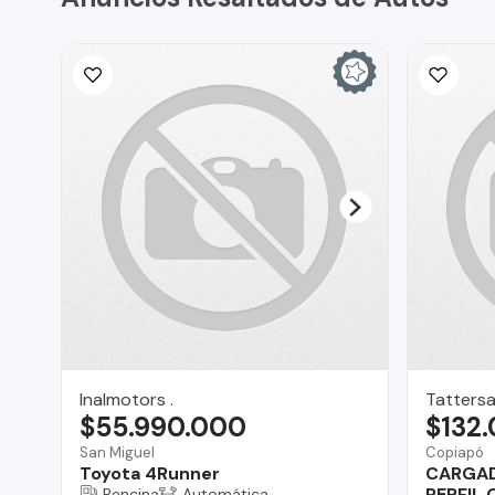
Inalmotors .
Tattersa
$55.990.000
$132
San Miguel
Copiapó
Toyota 4Runner
CARGAD
PERFIL
Bencina
Automática