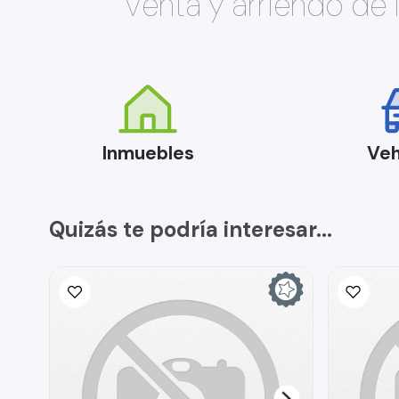
Venta y arriendo de
Inmuebles
Veh
Quizás te podría interesar...