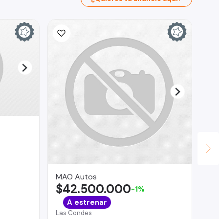
MAO Autos
RO
$42.500.000
$
-1%
La 
A estrenar
Ma
Las Condes