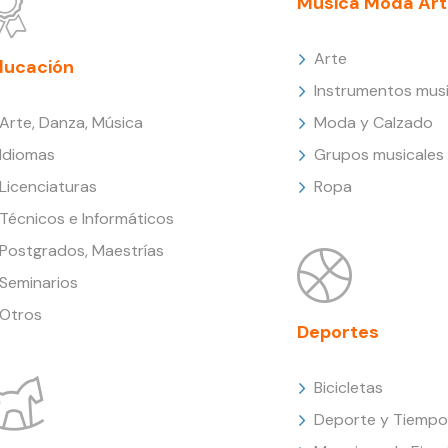
Música Moda Art
Arte
ducación
Instrumentos musi
Arte, Danza, Música
Moda y Calzado
Idiomas
Grupos musicales
Licenciaturas
Ropa
Técnicos e Informáticos
Postgrados, Maestrías
Seminarios
Otros
Deportes
Bicicletas
Deporte y Tiempo 