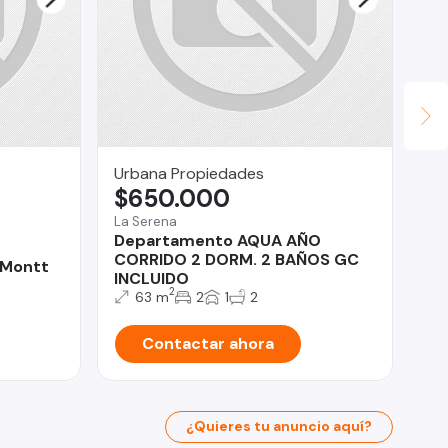
Urbana Propiedades
To
$650.000
$
La Serena
Vil
Departamento AQUA AÑO
AR
CORRIDO 2 DORM. 2 BAÑOS GC
ES
 Montt
INCLUIDO
2
63 m
2
1
2
Contactar ahora
¿Quieres tu anuncio aquí?