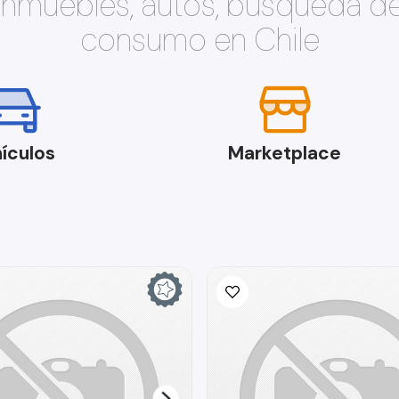
 inmuebles, autos, búsqueda d
consumo en Chile
ículos
Marketplace