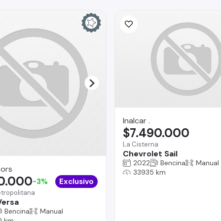
Inalcar .
$7.490.000
La Cisterna
Chevrolet Sail
2022
Bencina
Manual
ors
33935 km
90.000
-3%
Exclusivo
tropolitana
Versa
Bencina
Manual
0 km