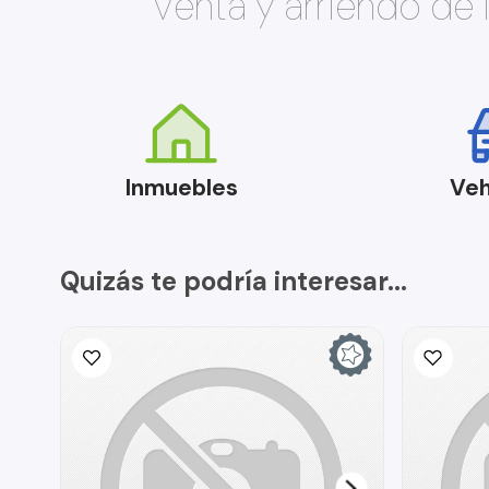
Venta y arriendo de
Inmuebles
Veh
Quizás te podría interesar...