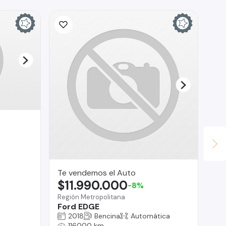
Te vendemos el Auto
ED
$11.990.000
$
-8%
Región Metropolitana
Ford EDGE
Tal
2018
Bencina
Automática
Ja
116000 km