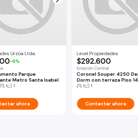
des Urzúa Ltda.
Level Propiedades
,00
$292.600
-6%
ia
Estación Central
amento Parque
Coronel Souper 4250 De
nte Metro Santa Isabel
Dorm con terraza Piso 14
1
1
1
1
actar ahora
Contactar ahora