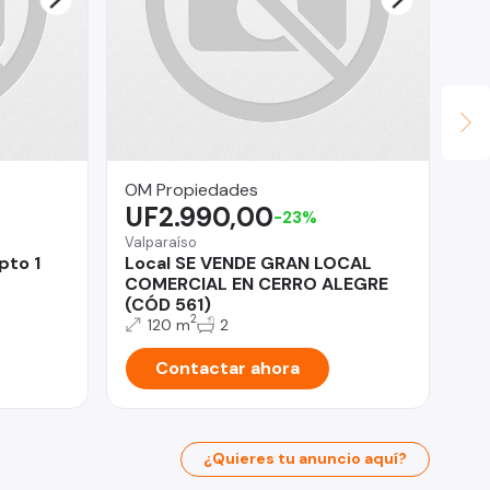
OM Propiedades
MA
UF2.990,00
U
-23%
Valparaíso
San
pto 1
Local SE VENDE GRAN LOCAL
PA
COMERCIAL EN CERRO ALEGRE
SA
(CÓD 561)
2
120 m
2
Contactar ahora
¿Quieres tu anuncio aquí?