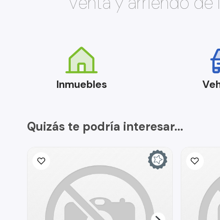
Venta y arriendo de
Inmuebles
Veh
Quizás te podría interesar...