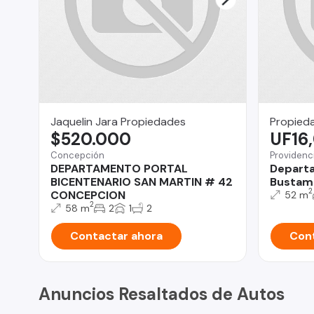
Jaquelin Jara Propiedades
Propieda
$520.000
UF16
Concepción
Providenc
DEPARTAMENTO PORTAL
Depart
BICENTENARIO SAN MARTIN # 42
Bustama
2
CONCEPCION
52 m
2
58 m
2
1
2
Contactar ahora
Cont
Anuncios Resaltados de Autos