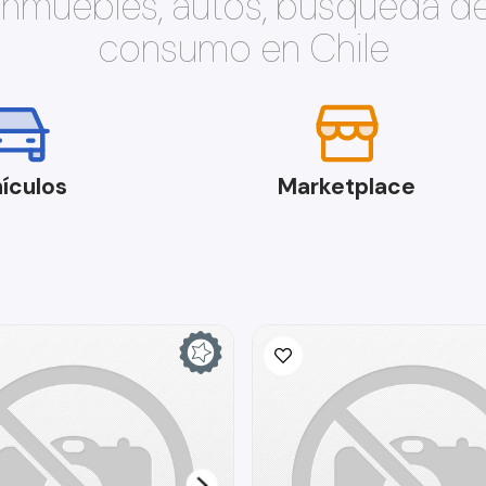
 inmuebles, autos, búsqueda d
consumo en Chile
ículos
Marketplace