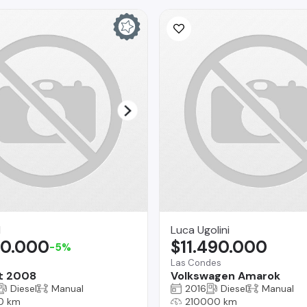
I
Luca Ugolini
90.000
$11.490.000
-5%
Las Condes
t 2008
Volkswagen Amarok
Diesel
Manual
2016
Diesel
Manual
0 km
210000 km