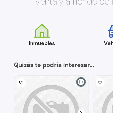
Venta y arriendo de
Inmuebles
Veh
Quizás te podría interesar...