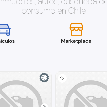
 inmuebles, autos, búsqueda d
consumo en Chile
ículos
Marketplace