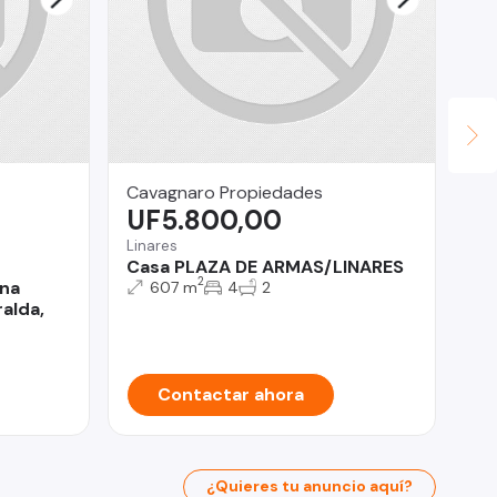
Cavagnaro Propiedades
Lav
UF5.800,00
$
Linares
San
Casa PLAZA DE ARMAS/LINARES
Bo
2
na
607 m
4
2
ralda,
Contactar ahora
¿Quieres tu anuncio aquí?