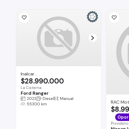
Inalcar .
$28.990.000
La Cisterna
Ford Ranger
2023
Diesel
Manual
RAC Mot
55300 km
$8.9
Opor
Providenc
Nissan 