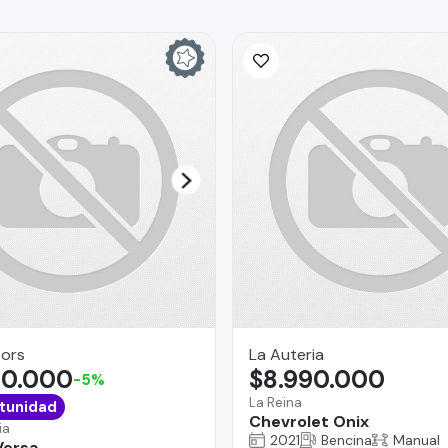
ors
La Auteria
90.000
$8.990.000
-5%
La Reina
tunidad
Chevrolet Onix
ia
2021
Bencina
Manual
Versa