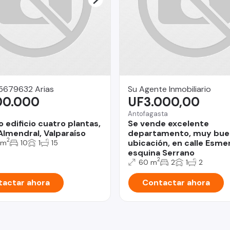
15679632 Arias
Su Agente Inmobiliario
00.000
UF3.000,00
Antofagasta
 edificio cuatro plantas,
Se vende excelente
Almendral, Valparaíso
departamento, muy bue
2
ubicación, en calle Esme
 m
10
1
15
esquina Serrano
2
60 m
2
1
2
actar ahora
Contactar ahora