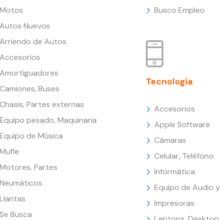
Motos
Busco Empleo
Autos Nuevos
Arriendo de Autos
Accesorios
Amortiguadores
Tecnología
Camiones, Buses
Chasis, Partes externas
Accesorios
Equipo pesado, Maquinaria
Apple Software
Equipo de Música
Cámaras
Mufle
Celular, Teléfono
Motores, Partes
Informática
Neumáticos
Equipo de Audio y
Llantas
Impresoras
Se Busca
Laptops, Desktop