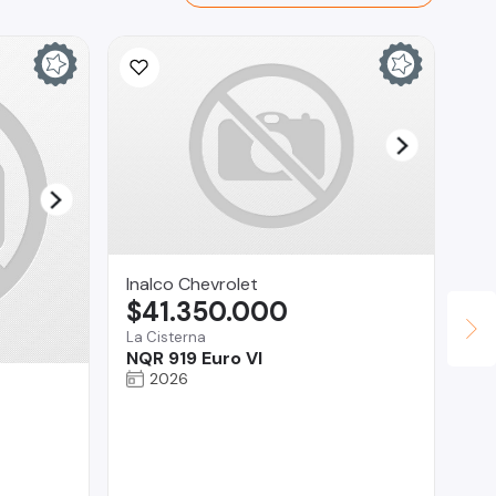
Inalco Chevrolet
$41.350.000
La Cisterna
NQR 919 Euro VI
2026
AU
$
Pro
Ni