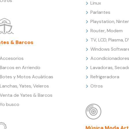
Otros
Linux
Parlantes
Playstation, Nint
Router, Modem
TV, LCD, Plasma, 
ates & Barcos
Windows Softwar
Accesorios
Acondicionadores
Barcos en Arriendo
Lavadoras, Secad
Botes y Motos Acuáticas
Refrigeradora
Lanchas, Yates, Veleros
Otros
Venta de Yates & Barcos
Yo busco
Música Moda Art