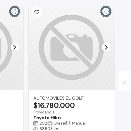
AUTOMOVILES EL GOLF
Ta
$16.780.000
$
Providencia
Tal
Toyota Hilux
CH
2021
Diesel
Manual
68503 km