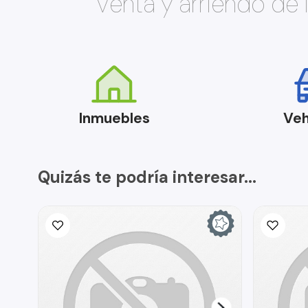
Venta y arriendo de
Inmuebles
Veh
Quizás te podría interesar...