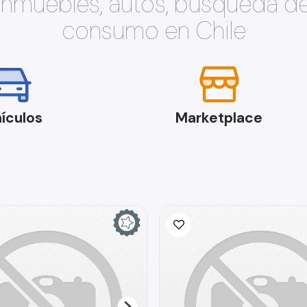
 inmuebles, autos, búsqueda d
consumo en Chile
ículos
Marketplace