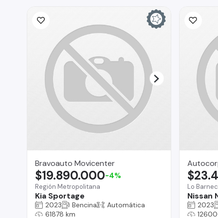
Bravoauto Movicenter
Autocor
$19.890.000
$23.
-4%
Región Metropolitana
Lo Barne
Kia Sportage
Nissan 
2023
Bencina
Automática
2023
61878 km
12600