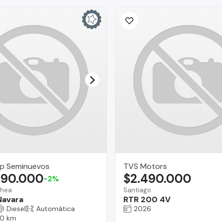
p Seminuevos
TVS Motors
490.000
$2.490.000
-2%
chea
Santiago
Navara
RTR 200 4V
Diesel
Automática
2026
0 km