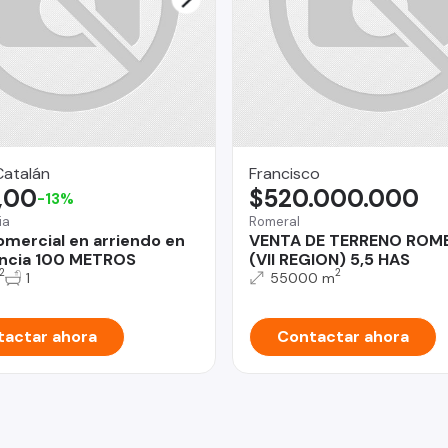
Catalán
Francisco
,00
$520.000.000
-13%
ia
Romeral
omercial en arriendo en
VENTA DE TERRENO ROM
ncia 100 METROS
(VII REGION) 5,5 HAS
2
2
1
55000 m
actar ahora
Contactar ahora