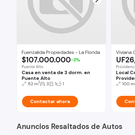
Fuenzalida Propiedades - La Florida
Viviana 
$107.000.000
UF26
-3%
Puente Alto
Providenc
Casa en venta de 3 dorm. en
Local C
Puente Alto
Provide
2
82 m
3
1
1
100 m
Contactar ahora
Cont
Anuncios Resaltados de Autos