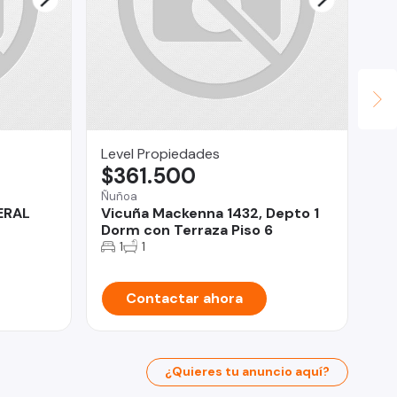
Level Propiedades
Fi
$361.500
$
Ñuñoa
Co
ERAL
Vicuña Mackenna 1432, Depto 1
Pa
Dorm con Terraza Piso 6
Si
PO
1
1
Contactar ahora
¿Quieres tu anuncio aquí?