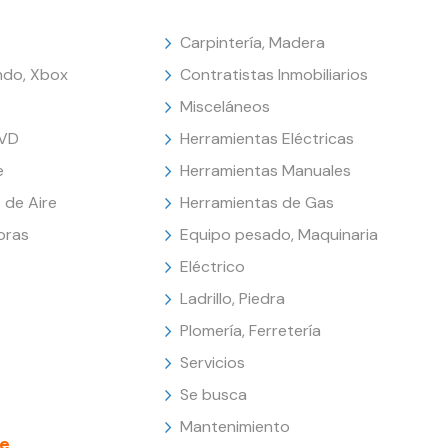
Carpintería, Madera
endo, Xbox
Contratistas Inmobiliarios
Misceláneos
DVD
Herramientas Eléctricas
e
Herramientas Manuales
 de Aire
Herramientas de Gas
oras
Equipo pesado, Maquinaria
Eléctrico
Ladrillo, Piedra
Plomería, Ferretería
Servicios
Se busca
Mantenimiento
e