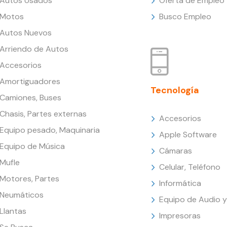
Autos Usados
Oferta de Empleo
Motos
Busco Empleo
Autos Nuevos
Arriendo de Autos
Accesorios
Amortiguadores
Tecnología
Camiones, Buses
Chasis, Partes externas
Accesorios
Equipo pesado, Maquinaria
Apple Software
Equipo de Música
Cámaras
Mufle
Celular, Teléfono
Motores, Partes
Informática
Neumáticos
Equipo de Audio y
Llantas
Impresoras