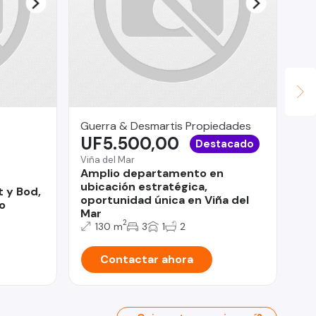
Guerra & Desmartis Propiedades
JU
UF5.500,00
U
Destacado
Viña del Mar
Iqu
Amplio departamento en
Co
ubicación estratégica,
 y Bod,
oportunidad única en Viña del
o
Mar
2
130 m
3
1
2
Contactar ahora