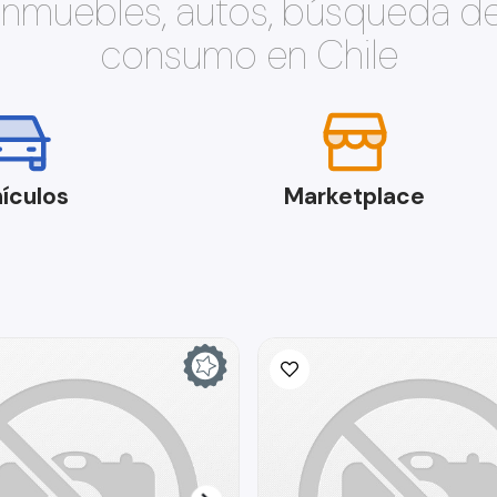
 inmuebles, autos, búsqueda d
consumo en Chile
ículos
Marketplace