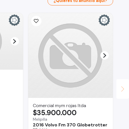
¿Quieres tu anuncio aquí?
Ina
$
La 
Fo
Comercial mym rojas ltda
$35.900.000
Melipilla
2016 Volvo Fm 370 Globetrotter