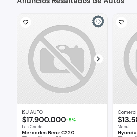
Anuncios Resaltados de Autos
ISU AUTO
Comerci
$17.900.000
$13.
-5%
Las Condes
Macul
Mercedes Benz C220
Hyunda