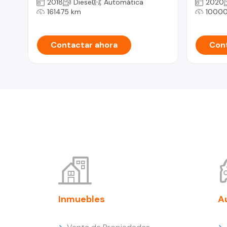
2018
Diesel
Automática
2020
161475 km
1000
Contactar ahora
Cont
Inmuebles
A