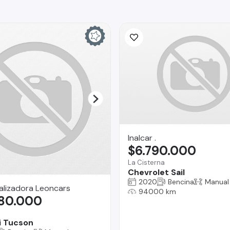
Inalcar .
$6.790.000
La Cisterna
Chevrolet Sail
2020
Bencina
Manual
alizadora Leoncars
94000 km
580.000
i Tucson