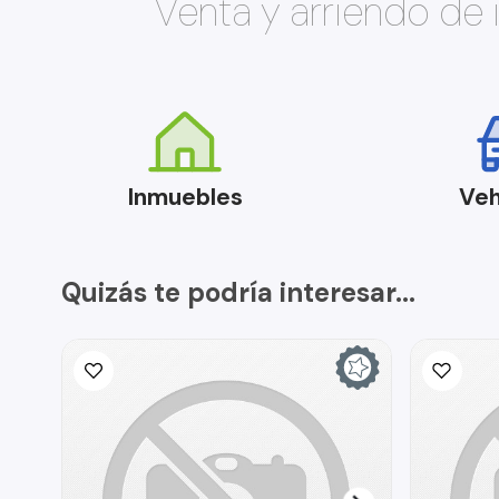
Venta y arriendo de
Inmuebles
Veh
Quizás te podría interesar...