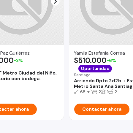
 Paz Gutiérrez
Yamila Estefanía Correa
.000
$510.000
-3%
-6%
l
Oportunidad
Metro Ciudad del Niño,
Santiago
torio con bodega.
Arriendo Dpto 2d2b + Est
Metro Santa Ana Santiag
2
68 m
2
1
2
actar ahora
Contactar ahora