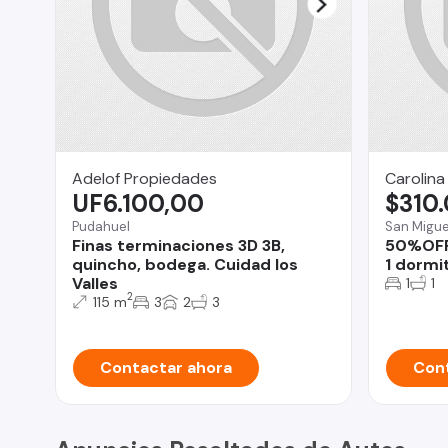
Adelof Propiedades
Carolina
UF6.100,00
$310
Pudahuel
San Migue
Finas terminaciones 3D 3B,
50%OFF 
quincho, bodega. Cuidad los
1 dormi
Valles
1
1
2
115 m
3
2
3
Contactar ahora
Cont