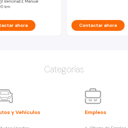
Bencina
Manual
00 km
actar ahora
Contactar ahora
Categorías
utos y Vehículos
Empleos