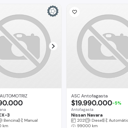
 AUTOMOTRIZ
ASC Antofagasta
390.000
$19.990.000
-5%
mana
Antofagasta
CX-3
Nissan Navara
Bencina
Manual
2021
Diesel
Automáti
0 km
99000 km