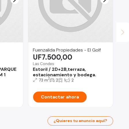
Fuenzalida Propiedades - El Golf
OM
UF7.500,00
U
Las Condes
Viñ
 PARQUE
Estoril / 2D+2B,terraza,
De
M 1
estacionamiento y bodega.
DE
2
(C
73 m
2
1
2
Contactar ahora
¿Quieres tu anuncio aquí?