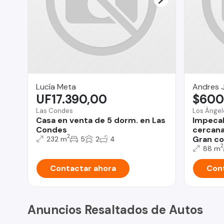
Lucía Meta
Andres J
UF17.390,00
$600
Las Condes
Los Ángel
Casa en venta de 5 dorm. en Las
Impecab
Condes
cercana 
2
Gran co
232 m
5
2
4
2
88 m
Contactar ahora
Cont
Anuncios Resaltados de Autos