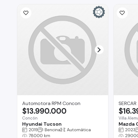
Automotora RPM Concon
SERCAR
$13.990.000
$16.
Concón
Villa Ale
Hyundai Tucson
Mazda 
2019
Bencina
Automática
2023
78000 km
2900