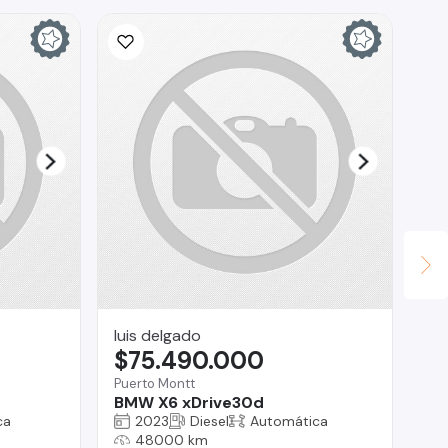
luis delgado
Luc
$75.490.000
$
Puerto Montt
La
BMW X6 xDrive30d
Vo
ca
2023
Diesel
Automática
48000 km