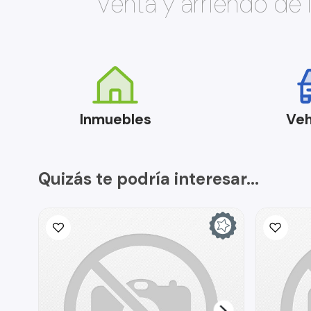
Venta y arriendo de
Inmuebles
Veh
Quizás te podría interesar...