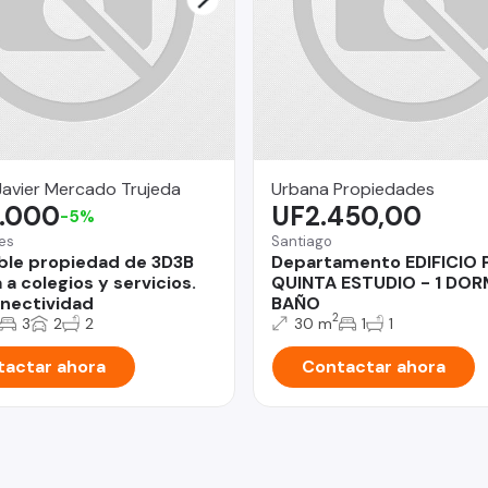
avier Mercado Trujeda
Urbana Propiedades
.000
UF2.450,00
-5%
es
Santiago
le propiedad de 3D3B
Departamento EDIFICIO
a colegios y servicios.
QUINTA ESTUDIO - 1 DOR
nectividad
BAÑO
2
3
2
2
30 m
1
1
actar ahora
Contactar ahora