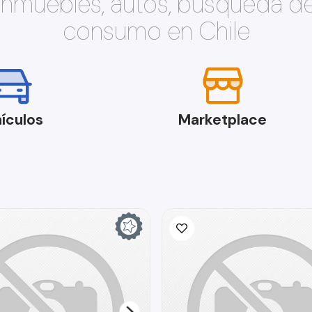
 inmuebles, autos, búsqueda d
consumo en Chile
ículos
Marketplace