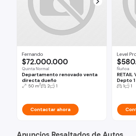
Fernando
Level Pr
$72.000.000
$580
Quinta Normal
Ñuñoa
Departamento renovado venta
RETAIL 
directa dueño
Depto 1
2
50 m
2
1
1
1
Contactar ahora
Cont
Anuncios Resaltados de Autos