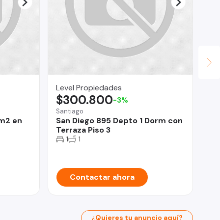
Level Propiedades
ER
$300.800
$
-3%
Santiago
Re
 m2 en
San Diego 895 Depto 1 Dorm con
OP
Terraza Piso 3
GR
1
1
Contactar ahora
¿Quieres tu anuncio aquí?