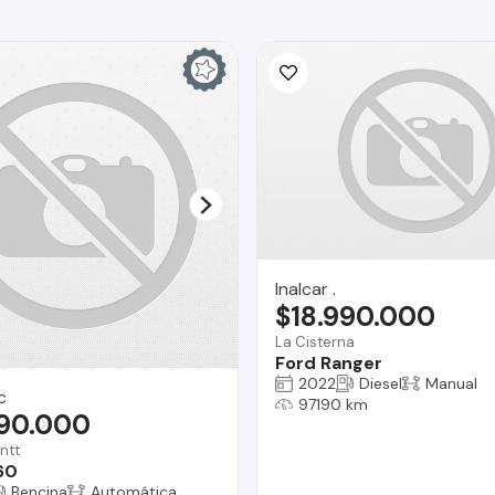
Inalcar .
$18.990.000
La Cisterna
Ford Ranger
2022
Diesel
Manual
c
97190 km
990.000
ntt
60
Bencina
Automática