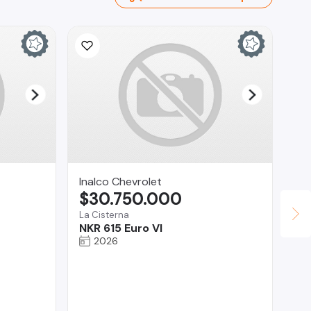
Inalco Chevrolet
Ina
$30.750.000
$
La Cisterna
La 
NKR 615 Euro VI
Ch
2026