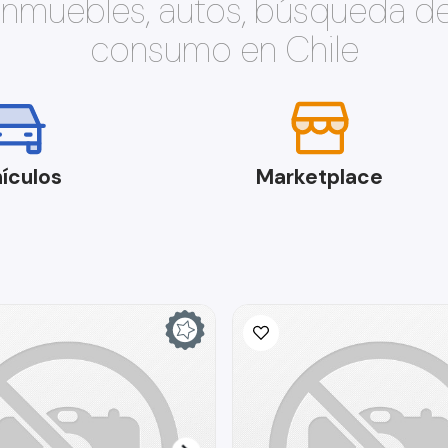
 inmuebles, autos, búsqueda d
consumo en Chile
ículos
Marketplace