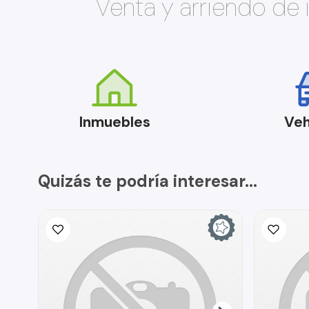
Venta y arriendo de
Inmuebles
Veh
Quizás te podría interesar...