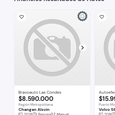
Bravoauto Las Condes
Autoefe
$8.590.000
$15.
Región Metropolitana
Puerto Mo
Changan Alsvin
Volvo S
2026
Bencina
Manual
2016