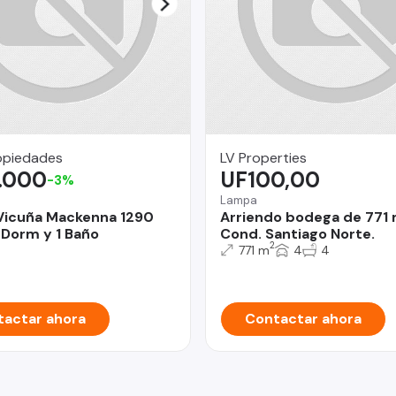
opiedades
LV Properties
.000
UF100,00
-3%
Lampa
Vicuña Mackenna 1290
Arriendo bodega de 771
 Dorm y 1 Baño
Cond. Santiago Norte.
2
771 m
4
4
actar ahora
Contactar ahora