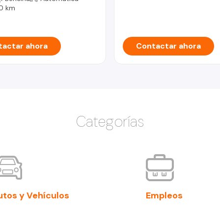
0 km
actar ahora
Contactar ahora
Categorías
utos y Vehículos
Empleos