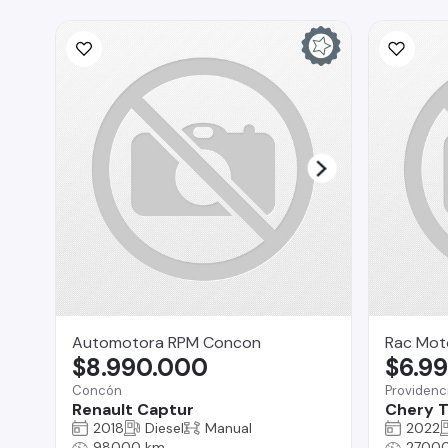
Automotora RPM Concon
Rac Mot
$8.990.000
$6.9
Concón
Providenc
Renault Captur
Chery T
2018
Diesel
Manual
2022
98000 km
2700