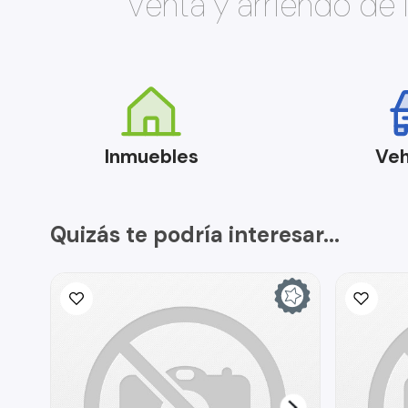
Venta y arriendo de
Inmuebles
Veh
Quizás te podría interesar...