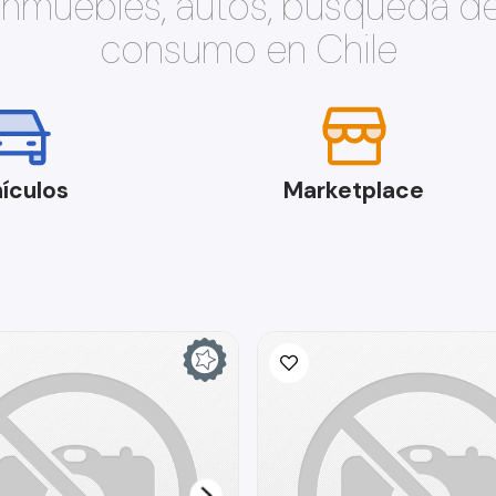
 inmuebles, autos, búsqueda d
consumo en Chile
ículos
Marketplace