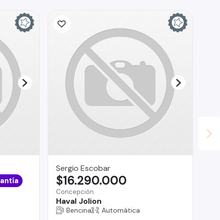
Sergio Escobar
Ma
$16.290.000
$
antía
Concepción
Reg
Haval Jolion
ZS
Bencina
Automática