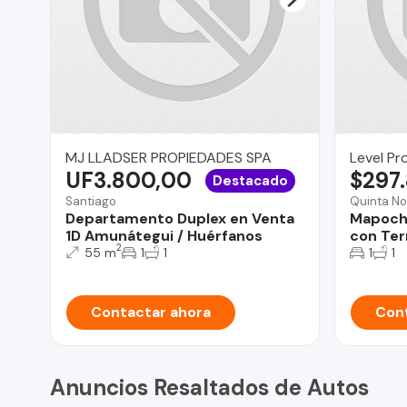
MJ LLADSER PROPIEDADES SPA
Level Pr
UF3.800,00
$297
Destacado
Santiago
Quinta No
Departamento Duplex en Venta
Mapoch
1D Amunátegui / Huérfanos
con Ter
2
55 m
1
1
1
1
Contactar ahora
Cont
Anuncios Resaltados de Autos