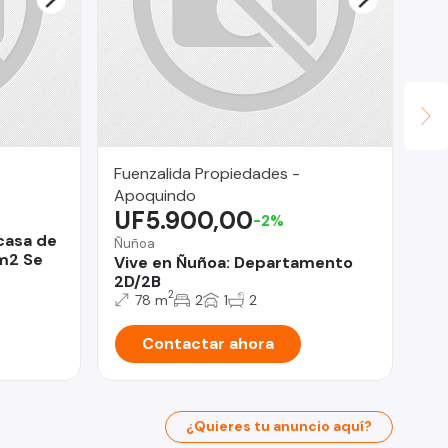
Fuenzalida Propiedades -
Le
$
Apoquindo
UF5.900,00
-2%
Ñu
casa de
RE
Ñuñoa
m2 Se
De
Vive en Ñuñoa: Departamento
2D/2B
2
78 m
2
1
2
Contactar ahora
¿Quieres tu anuncio aquí?