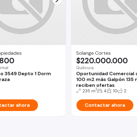
opiedades
Solange Cortes
.800
$220.000.000
rmal
Quilicura
o 3549 Depto 1 Dorm
Oportunidad Comercial 
raza
100 m2 más Galpón 135 
reciben ofertas
2
235 m
4
10
2
actar ahora
Contactar ahora