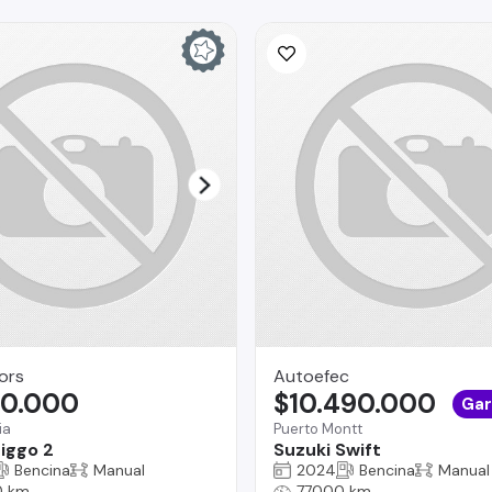
ors
Autoefec
90.000
$10.490.000
Gar
ia
Puerto Montt
iggo 2
Suzuki Swift
Bencina
Manual
2024
Bencina
Manual
0 km
77000 km