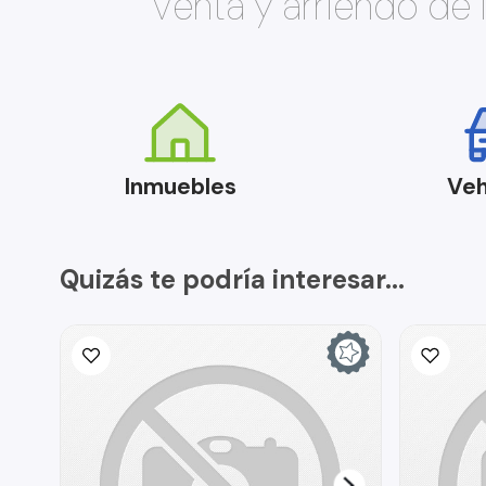
Venta y arriendo de
Inmuebles
Veh
Quizás te podría interesar...