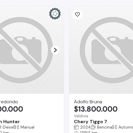
rredondo
Adolfo Bruna
300.000
$13.800.000
a
Valdivia
n Hunter
Chery Tiggo 7
Diesel
Manual
2024
Bencina
Automá
0 km
13194 km