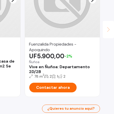
Fuenzalida Propiedades -
Le
$
Apoquindo
UF5.900,00
-2%
Ñu
casa de
RE
Ñuñoa
m2 Se
De
Vive en Ñuñoa: Departamento
2D/2B
2
78 m
2
1
2
Contactar ahora
¿Quieres tu anuncio aquí?