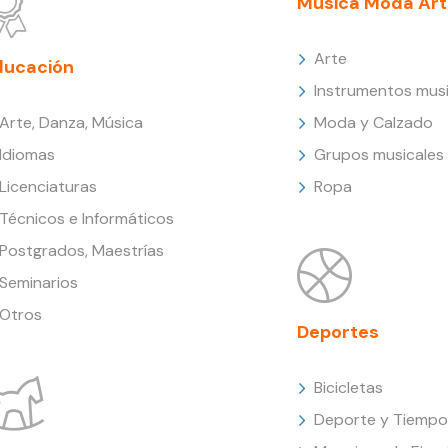
Música Moda Art
Arte
ducación
Instrumentos musi
Arte, Danza, Música
Moda y Calzado
Idiomas
Grupos musicales
Licenciaturas
Ropa
Técnicos e Informáticos
Postgrados, Maestrías
Seminarios
Otros
Deportes
Bicicletas
Deporte y Tiempo 