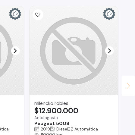
milencko robles
au
$12.900.000
$
Antofagasta
Te
Peugeot 5008
Ch
tica
2019
Diesel
Automática
110000 km