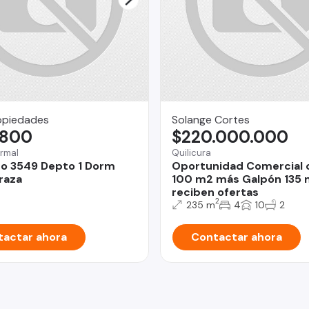
opiedades
Solange Cortes
.800
$220.000.000
rmal
Quilicura
o 3549 Depto 1 Dorm
Oportunidad Comercial 
raza
100 m2 más Galpón 135 
reciben ofertas
2
235 m
4
10
2
actar ahora
Contactar ahora