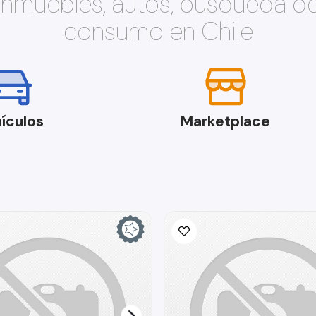
 inmuebles, autos, búsqueda d
consumo en Chile
ículos
Marketplace