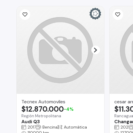
Tecnex Automoviles
cesar a
$12.870.000
$11.
-4%
Región Metropolitana
Rancagu
Audi Q3
Changa
2017
Bencina
Automática
2021
110000 km
12700