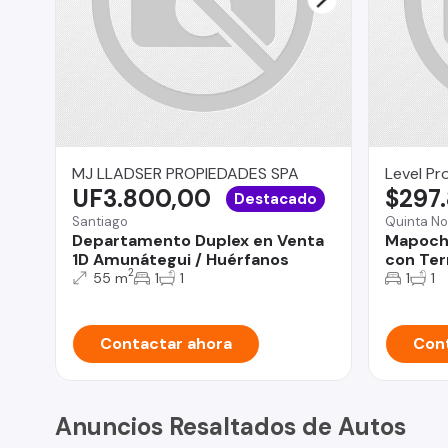
MJ LLADSER PROPIEDADES SPA
Level Pr
UF3.800,00
$297
Destacado
Santiago
Quinta No
Departamento Duplex en Venta
Mapoch
1D Amunátegui / Huérfanos
con Ter
2
55 m
1
1
1
1
Contactar ahora
Cont
Anuncios Resaltados de Autos