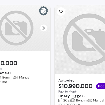
90.000
na
t Sail
Bencina
Manual
Autoefec
6 km
$10.990.000
Poc
Puerto Montt
Chery Tiggo 8
2022
Bencina
Manual
40000 km