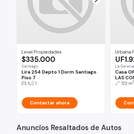
Level Propiedades
Urbana 
$335.000
UF1.
Santiago
La Serena
Lira 254 Depto 1 Dorm Santiago
Casa O
Piso 7
LAS CO
1
1
122 m
Contactar ahora
Cont
Anuncios Resaltados de Autos