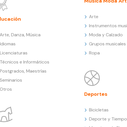
Música Moda Art
Arte
ducación
Instrumentos musi
Arte, Danza, Música
Moda y Calzado
Idiomas
Grupos musicales
Licenciaturas
Ropa
Técnicos e Informáticos
Postgrados, Maestrías
Seminarios
Otros
Deportes
Bicicletas
Deporte y Tiempo 