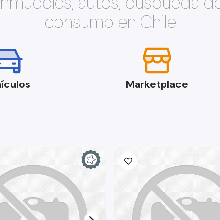
 inmuebles, autos, búsqueda d
consumo en Chile
ículos
Marketplace