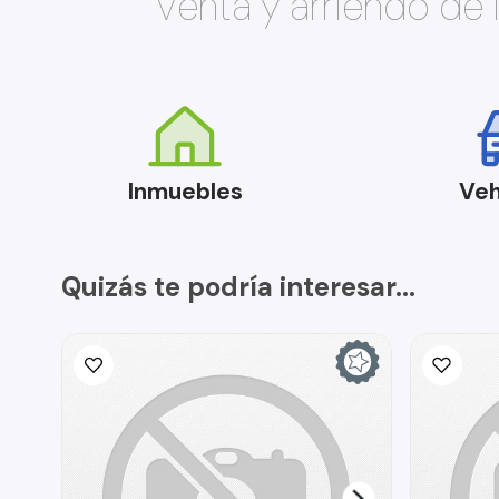
Venta y arriendo de
Inmuebles
Veh
Quizás te podría interesar...