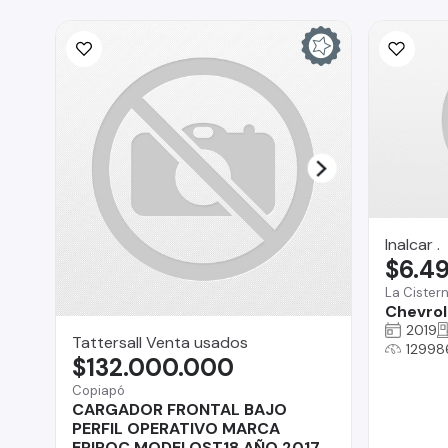
Inalcar .
$6.4
La Cister
Chevrole
2019
Tattersall Venta usados
12998
$132.000.000
Copiapó
CARGADOR FRONTAL BAJO
PERFIL OPERATIVO MARCA
EPIROC MODELOST18 AÑO 2017