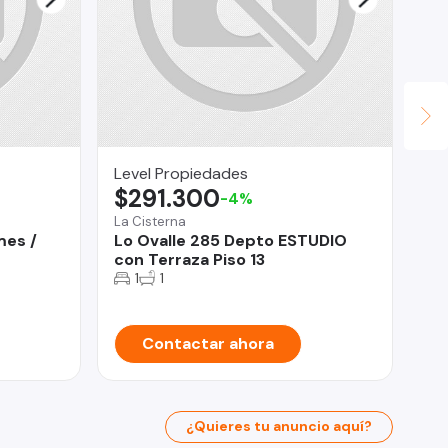
Level Propiedades
Pr
$291.300
$
-4%
La Cisterna
Vit
mes /
Lo Ovalle 285 Depto ESTUDIO
De
con Terraza Piso 13
Vi
1
1
Contactar ahora
¿Quieres tu anuncio aquí?