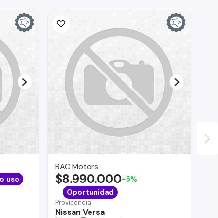
CO
$
La 
Ni
RAC Motors
$8.990.000
o uso
-5%
Oportunidad
Providencia
Nissan Versa