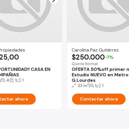
Propiedades
Carolina Paz Gutiérrez
925,00
$250.000
-7%
Quinta Normal
PORTUNIDAD!! CASA EN
OFERTA 50%off primer 
MPAÑIAS
Estudio NUEVO en Metro
2
G.Lourdes
4
1
1
2
23 m
1
1
actar ahora
Contactar ahora