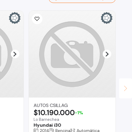
In
$
La 
NK
AUTOS CSILLAG
$10.190.000
-1%
Lo Barnechea
Hyundai i30
2014
Bencina
Automática