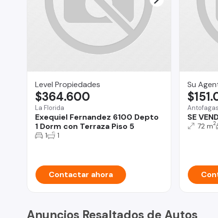
Level Propiedades
Su Agent
$364.600
$151
La Florida
Antofaga
Exequiel Fernandez 6100 Depto
SE VEN
2
1 Dorm con Terraza Piso 5
72 m
1
1
Contactar ahora
Cont
Anuncios Resaltados de Autos