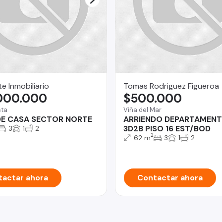
e Inmobiliario
Tomas Rodriguez Figueroa
.000.000
$500.000
sta
Viña del Mar
DE CASA SECTOR NORTE
ARRIENDO DEPARTAMEN
3D2B PISO 16 EST/BOD
3
1
2
2
62 m
3
1
2
actar ahora
Contactar ahora