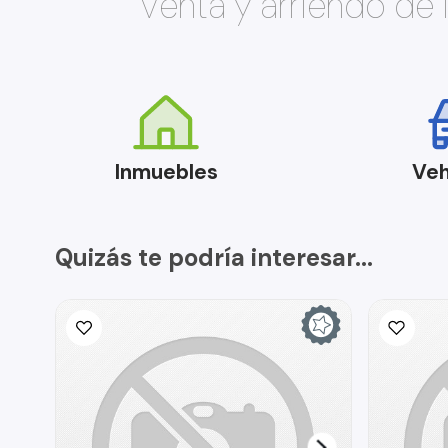
Venta y arriendo de
Inmuebles
Veh
Quizás te podría interesar...