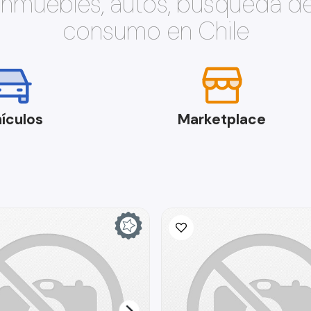
 inmuebles, autos, búsqueda d
consumo en Chile
ículos
Marketplace