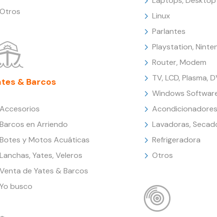
Laptops, Desktop
Otros
Linux
Parlantes
Playstation, Nint
Router, Modem
TV, LCD, Plasma, 
ates & Barcos
Windows Softwar
Accesorios
Acondicionadores
Barcos en Arriendo
Lavadoras, Secad
Botes y Motos Acuáticas
Refrigeradora
Lanchas, Yates, Veleros
Otros
Venta de Yates & Barcos
Yo busco