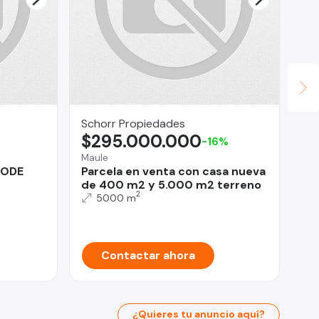
Schorr Propiedades
An
$295.000.000
$
-16%
Maule
Los
TODE
Parcela en venta con casa nueva
Im
de 400 m2 y 5.000 m2 terreno
ce
2
Gr
5000 m
Contactar ahora
¿Quieres tu anuncio aquí?