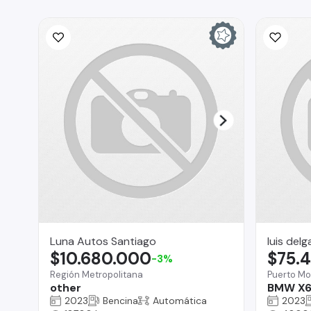
Luna Autos Santiago
luis del
$10.680.000
$75.
-3%
Región Metropolitana
Puerto Mo
other
BMW X6
2023
Bencina
Automática
2023