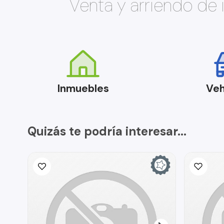
Venta y arriendo de
Inmuebles
Veh
Quizás te podría interesar...