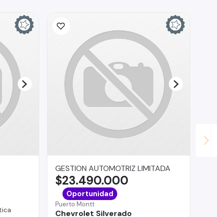
GESTION AUTOMOTRIZ LIMITADA
In
$23.490.000
$
La 
Oportunidad
Ch
Puerto Montt
ica
Chevrolet Silverado