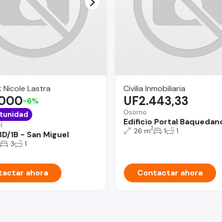
 Nicole Lastra
Civilia Inmobiliaria
.000
UF2.443,33
-6%
Osorno
tunidad
Edificio Portal Baquedan
l
2
26 m
1
1
3D/1B - San Miguel
3
1
actar ahora
Contactar ahora