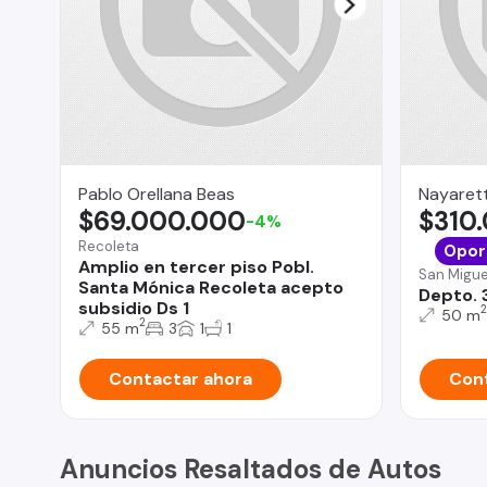
Pablo Orellana Beas
Nayarett
$69.000.000
$310
-4%
Recoleta
Opor
Amplio en tercer piso Pobl.
San Migue
Santa Mónica Recoleta acepto
Depto. 
subsidio Ds 1
2
50 m
2
55 m
3
1
1
Contactar ahora
Cont
Anuncios Resaltados de Autos