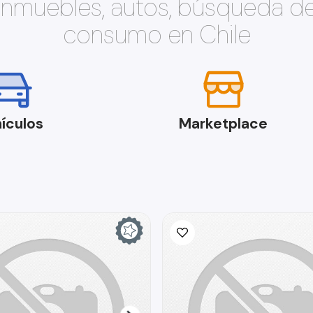
 inmuebles, autos, búsqueda d
consumo en Chile
ículos
Marketplace