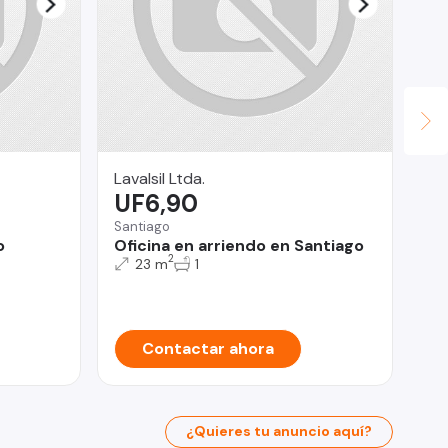
Lavalsil Ltda.
Fin
UF6,90
U
Santiago
Vit
o
Oficina en arriendo en Santiago
Gr
2
La
23 m
1
Contactar ahora
¿Quieres tu anuncio aquí?