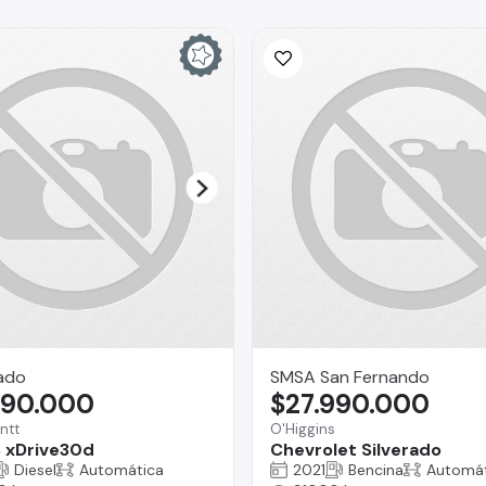
gado
SMSA San Fernando
490.000
$27.990.000
ntt
O'Higgins
 xDrive30d
Chevrolet Silverado
Diesel
Automática
2021
Bencina
Automát