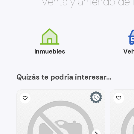
Venta y arriendo de
Inmuebles
Veh
Quizás te podría interesar...