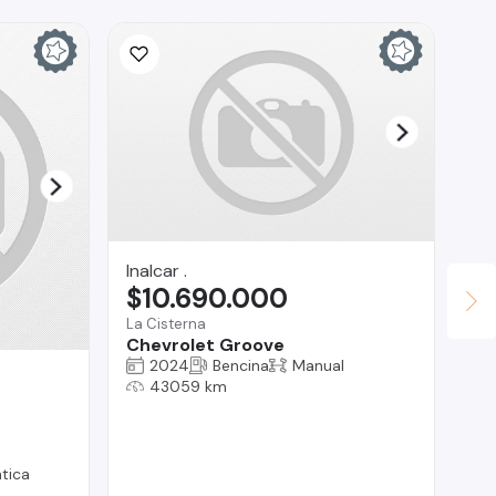
Inalcar .
$10.690.000
La Cisterna
Chevrolet Groove
2024
Bencina
Manual
Au
43059 km
$
Lo 
Ma
tica