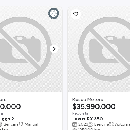
ors
Riesco Motors
90.000
$35.990.000
ia
Recoleta
iggo 2
Lexus RX 350
Bencina
Manual
2023
Bencina
Automá
0 km
125000 km