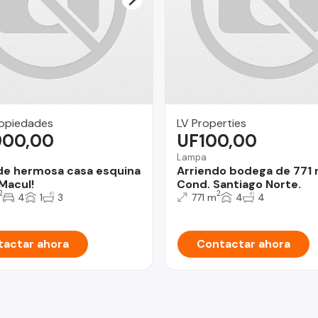
ropiedades
LV Properties
900,00
UF100,00
Lampa
de hermosa casa esquina
Arriendo bodega de 771
 Macul!
Cond. Santiago Norte.
2
2
4
1
3
771 m
4
4
actar ahora
Contactar ahora