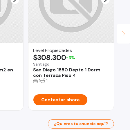
Level Propiedades
Bof
$308.300
$
-3%
Santiago
Val
 m2 en
San Diego 1850 Depto 1 Dorm
Ca
con Terraza Piso 4
Va
1
1
Contactar ahora
¿Quieres tu anuncio aquí?