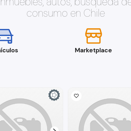
 inmuebles, autos, búsqueda d
consumo en Chile
ículos
Marketplace