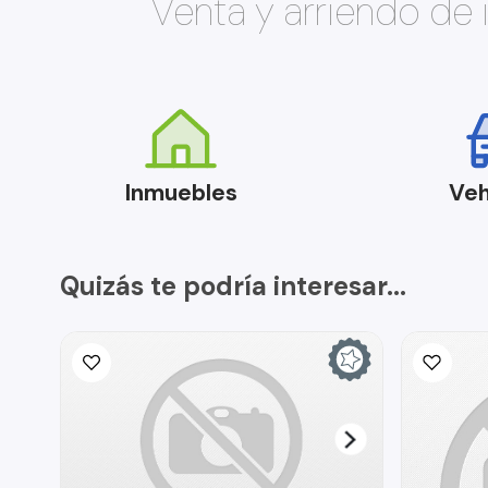
Venta y arriendo de
Inmuebles
Veh
Quizás te podría interesar...