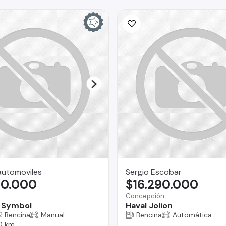
automoviles
Sergio Escobar
90.000
$16.290.000
Concepción
 Symbol
Haval Jolion
Bencina
Manual
Bencina
Automática
0 km