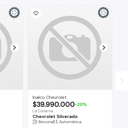
Inalco Chevrolet
Br
$39.990.000
$
-20%
La Cisterna
Reg
Chevrolet Silverado
Su
Bencina
Automática