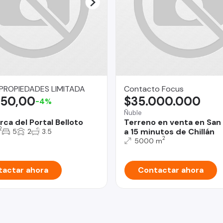
ROPIEDADES LIMITADA
Contacto Focus
750,00
$35.000.000
-4%
Ñuble
ca del Portal Belloto
Terreno en venta en San 
2
a 15 minutos de Chillán
5
2
3.5
2
5000 m
actar ahora
Contactar ahora