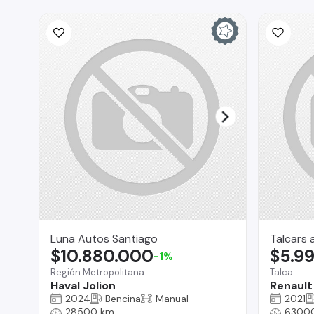
Luna Autos Santiago
Talcars 
$10.880.000
$5.9
-1%
Región Metropolitana
Talca
Haval Jolion
Renault
2024
Bencina
Manual
2021
28500 km
6300