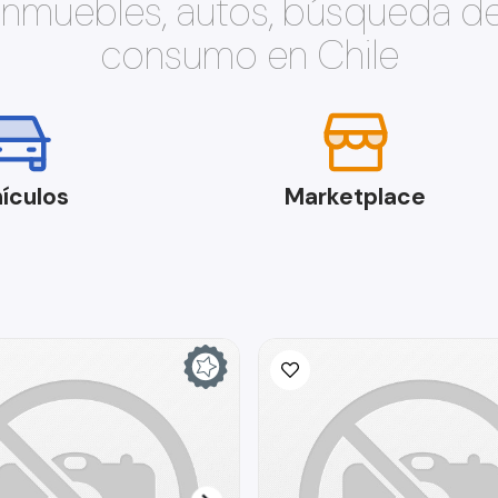
 inmuebles, autos, búsqueda d
consumo en Chile
ículos
Marketplace