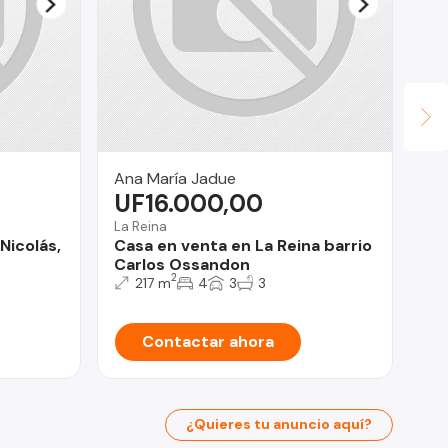
Ana María Jadue
Ca
UF16.000,00
U
La Reina
Lin
Nicolás,
Casa en venta en La Reina barrio
Ca
Carlos Ossandon
2
217 m
4
3
3
Contactar ahora
¿Quieres tu anuncio aquí?