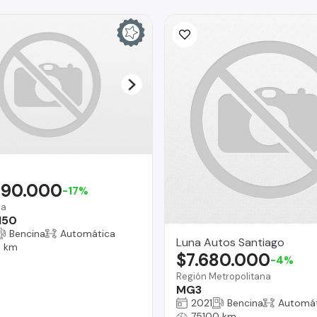
990.000
-17%
na
150
Bencina
Automática
Luna Autos Santiago
 km
$7.680.000
-4%
Región Metropolitana
MG3
2021
Bencina
Automát
75100 km