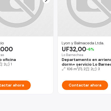
cio
Lyon y Balmaceda Ltda.
.000
UF32,00
-6%
ras
Lo Barnechea
 oficina
Departamento en arrien
dorm+ servicio Lo Barne
2
1
2
106 m
2
2
3
actar ahora
Contactar ahora