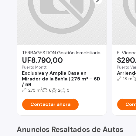
TERRAGESTION Gestión Inmobiliaria
E. Vicen
UF8.790,00
$290
Puerto Montt
Puerto Va
Exclusiva y Amplia Casa en
Arriendo
2
Mirador de la Bahía | 275 m² – 6D
18 m
/ 5B
2
275 m
6
2
5
Contactar ahora
Cont
Anuncios Resaltados de Autos