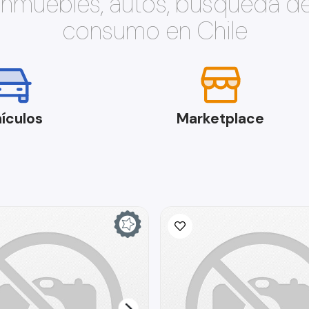
 inmuebles, autos, búsqueda d
consumo en Chile
ículos
Marketplace