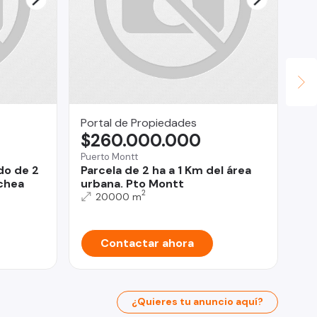
Portal de Propiedades
Re
$260.000.000
U
Puerto Montt
Pro
do de 2
Parcela de 2 ha a 1 Km del área
CA
chea
urbana. Pto Montt
Ma
2
20000 m
Contactar ahora
¿Quieres tu anuncio aquí?