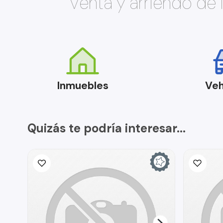
Venta y arriendo de
Inmuebles
Veh
Quizás te podría interesar...