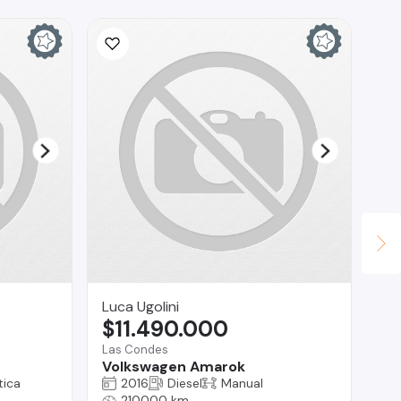
Luca Ugolini
au
$11.490.000
$
Las Condes
Te
Volkswagen Amarok
Ch
ica
2016
Diesel
Manual
210000 km