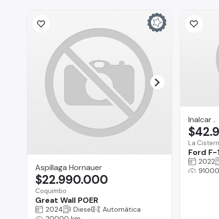
Inalcar .
$42.
La Cister
Ford F-
2022
Aspillaga Hornauer
91000
$22.990.000
Coquimbo
Great Wall POER
2024
Diesel
Automática
20000 km