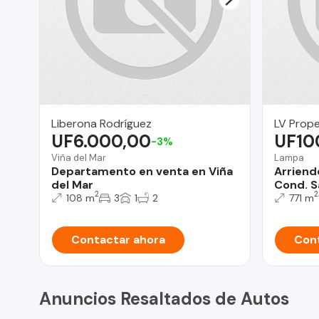
Liberona Rodríguez
LV Prope
UF6.000,00
UF10
-3%
Viña del Mar
Lampa
Departamento en venta en Viña
Arriend
del Mar
Cond. S
2
2
108 m
3
1
2
771 m
Contactar ahora
Cont
Anuncios Resaltados de Autos