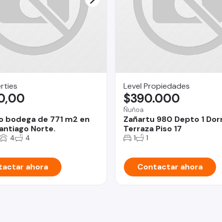
rties
Level Propiedades
0,00
$390.000
Ñuñoa
o bodega de 771 m2 en
Zañartu 980 Depto 1 Do
antiago Norte.
Terraza Piso 17
4
4
1
1
actar ahora
Contactar ahora