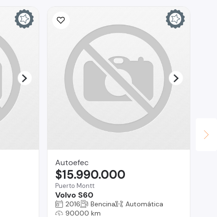
Autoefec
ge
$15.990.000
$
Puerto Montt
Que
Volvo S60
la
- 
2016
Bencina
Automática
90000 km