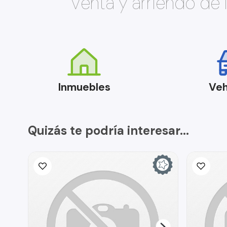
Venta y arriendo de
Inmuebles
Veh
Quizás te podría interesar...