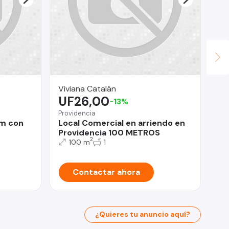
Viviana Catalán
AL
UF26,00
$
-13%
Providencia
Qui
rm con
Local Comercial en arriendo en
De
Providencia 100 METROS
3d
2
100 m
1
Contactar ahora
¿Quieres tu anuncio aquí?