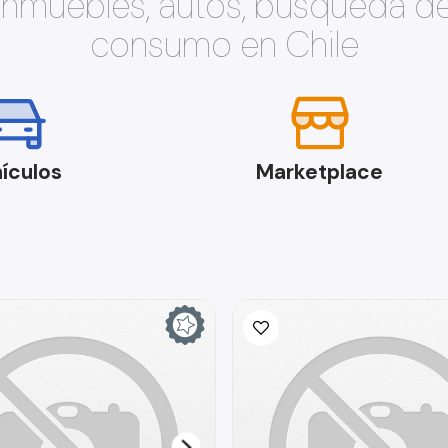
 inmuebles, autos, búsqueda d
consumo en Chile
ículos
Marketplace