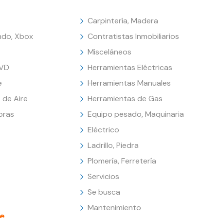
Carpintería, Madera
endo, Xbox
Contratistas Inmobiliarios
Misceláneos
DVD
Herramientas Eléctricas
e
Herramientas Manuales
 de Aire
Herramientas de Gas
oras
Equipo pesado, Maquinaria
Eléctrico
Ladrillo, Piedra
Plomería, Ferretería
Servicios
Se busca
Mantenimiento
e