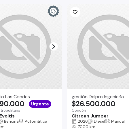
to Las Condes
gestión Delpro Ingeniería
990.000
$26.500.000
Urgente
tropolitana
Concón
Evoltis
Citroen Jumper
Bencina
Automática
2026
Diesel
Manual
km
7000 km