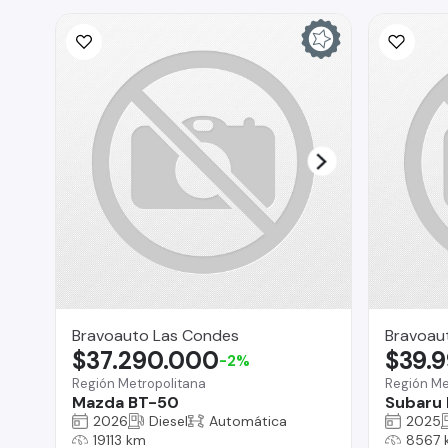
Bravoauto Las Condes
Bravoau
$37.290.000
$39.
-2%
Región Metropolitana
Región Me
Mazda BT-50
Subaru 
2026
Diesel
Automática
2025
19113 km
8567 