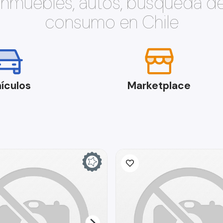
 inmuebles, autos, búsqueda d
consumo en Chile
ículos
Marketplace