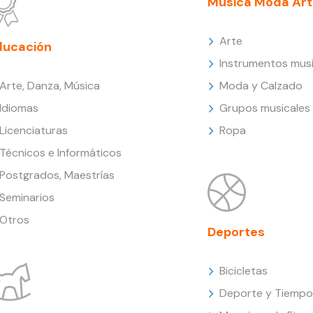
Música Moda Art
Arte
ducación
Instrumentos musi
Arte, Danza, Música
Moda y Calzado
Idiomas
Grupos musicales
Licenciaturas
Ropa
Técnicos e Informáticos
Postgrados, Maestrías
Seminarios
Otros
Deportes
Bicicletas
Deporte y Tiempo 