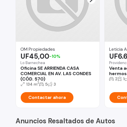
OM Propiedades
Leticia A
UF45,00
UF6.
-10%
Lo Barnechea
Providenc
Oficina SE ARRIENDA CASA
Venta a
COMERCIAL EN AV. LAS CONDES
hermosa
(CÓD. 570)
2
1
2
134 m
5
3
Contactar ahora
Cont
Anuncios Resaltados de Autos