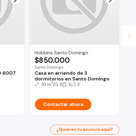
Hobbins Santo Domingo
Le
$850.000
$
Santo Domingo
La 
O 6007
Casa en arriendo de 3
Co
dormitorios en Santo Domingo
Ba
2
70 m
3
2
3
Contactar ahora
¿Quieres tu anuncio aquí?