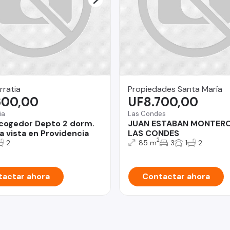
rratia
Propiedades Santa María
600,00
UF8.700,00
ia
Las Condes
cogedor Depto 2 dorm.
JUAN ESTABAN MONTER
 vista en Providencia
LAS CONDES
2
2
85 m
3
1
2
actar ahora
Contactar ahora