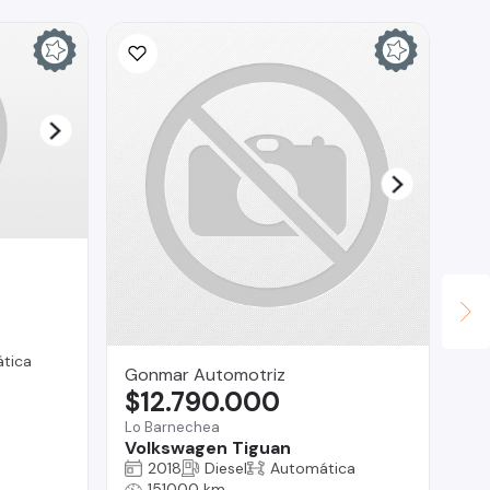
tica
Gonmar Automotriz
Fa
$12.790.000
$
Lo Barnechea
San
Volkswagen Tiguan
Ma
2018
Diesel
Automática
151000 km