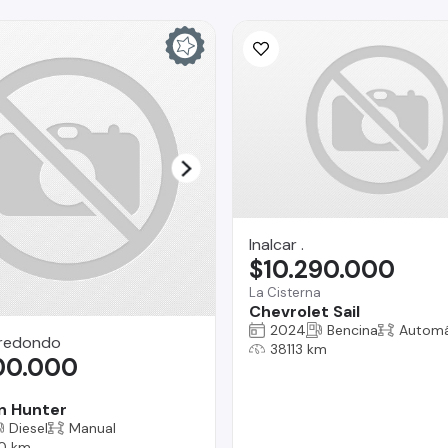
Inalcar .
$10.290.000
La Cisterna
Chevrolet Sail
2024
Bencina
Automá
rredondo
38113 km
300.000
a
n Hunter
Diesel
Manual
0 km