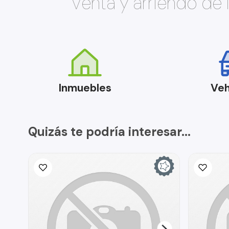
Venta y arriendo de
Inmuebles
Veh
Quizás te podría interesar...