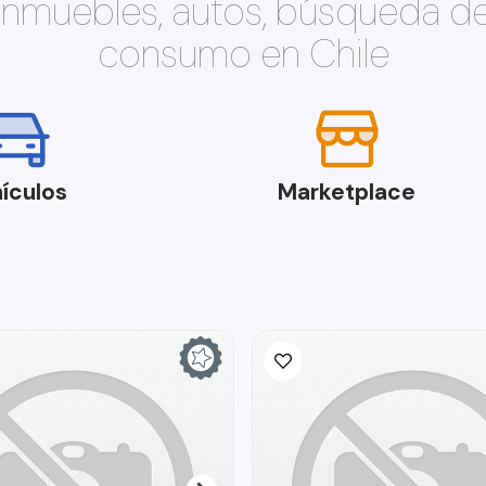
 inmuebles, autos, búsqueda d
consumo en Chile
ículos
Marketplace