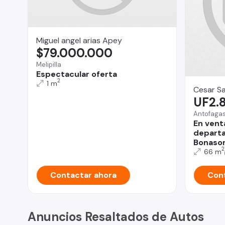
Miguel angel arias Apey
$79.000.000
Melipilla
Espectacular oferta
2
1 m
Cesar S
UF2.
Antofaga
En vent
departa
Bonasor
2
66 m
Contactar ahora
Cont
Anuncios Resaltados de Autos