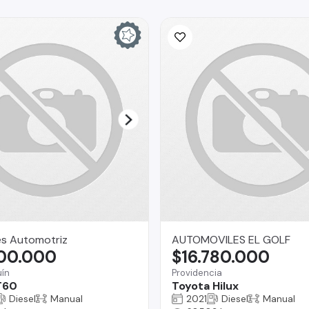
es Automotriz
AUTOMOVILES EL GOLF
800.000
$16.780.000
ín
Providencia
T60
Toyota Hilux
Diesel
Manual
2021
Diesel
Manual