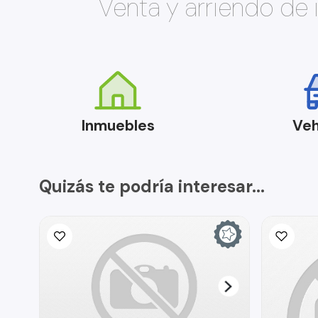
Venta y arriendo de
Inmuebles
Veh
Quizás te podría interesar...