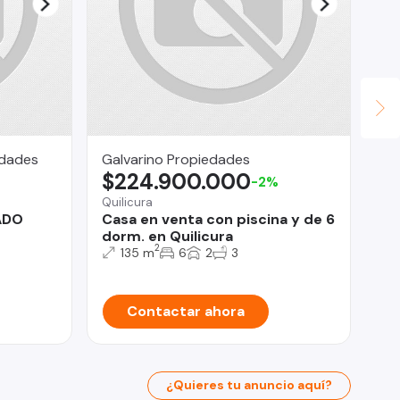
edades
Galvarino Propiedades
Ma
$224.900.000
U
-2%
Quilicura
Peñ
ADO
Casa en venta con piscina y de 6
Ve
dorm. en Quilicura
Ha
2
135 m
6
2
3
Contactar ahora
¿Quieres tu anuncio aquí?