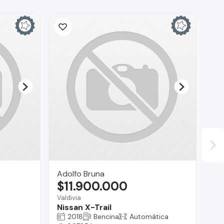
Adolfo Bruna
Au
$11.900.000
$
Valdivia
Vit
Nissan X-Trail
Ra
2018
Bencina
Automática