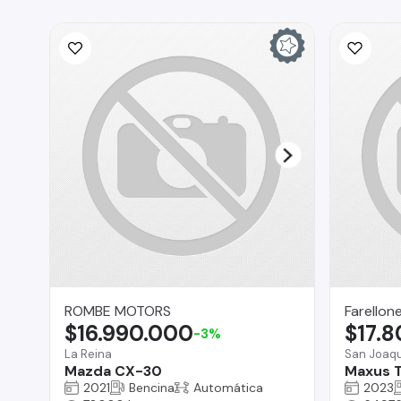
ROMBE MOTORS
Farellon
$16.990.000
$17.
-3%
La Reina
San Joaqu
Mazda CX-30
Maxus 
2021
Bencina
Automática
2023