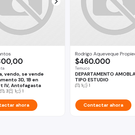
antos
Rodrigo Aqueveque Propi
800,00
$460.000
sta
Temuco
a, vendo, se vende
DEPARTAMENTO AMOBL
mento 3D, 1B en
TIPO ESTUDIO
t IV, Antofagasta
1
1
3
1
1
actar ahora
Contactar ahora