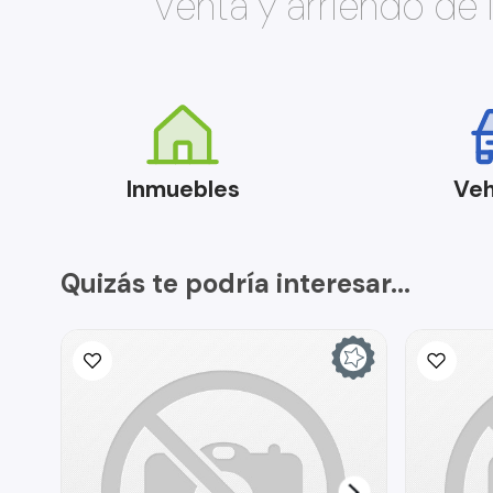
Venta y arriendo de
Inmuebles
Veh
Quizás te podría interesar...