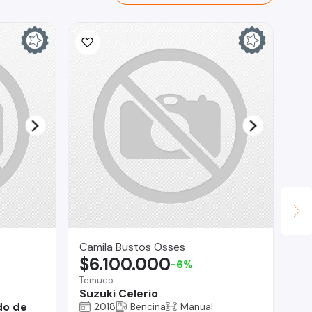
Camila Bustos Osses
Au
$6.100.000
$
-6%
Temuco
San
r
Suzuki Celerio
Hy
do de
2018
Bencina
Manual