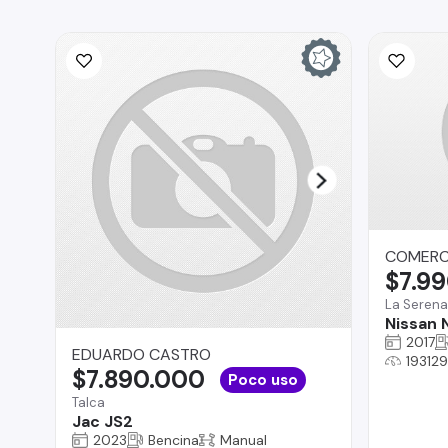
COMERCI
$7.9
La Serena
Nissan
2017
EDUARDO CASTRO
19312
$7.890.000
Poco uso
Talca
Jac JS2
2023
Bencina
Manual