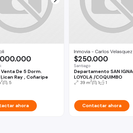
li
Inmovia - Carlos Velasquez
.000.000
$250.000
i
Santiago
 Venta De 5 Dorm.
Departamento SAN IGNA
Lican Ray , Coñaripe
LOYOLA /COQUIMBO
2
2
m
5
39 m
1
1
actar ahora
Contactar ahora