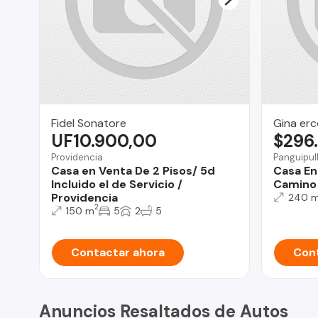
Fidel Sonatore
Gina erco
UF10.900,00
$296
Providencia
Panguipull
Casa en Venta De 2 Pisos/ 5d
Casa En
Incluido el de Servicio /
Camino 
Providencia
240 
2
150 m
5
2
5
Contactar ahora
Cont
Anuncios Resaltados de Autos