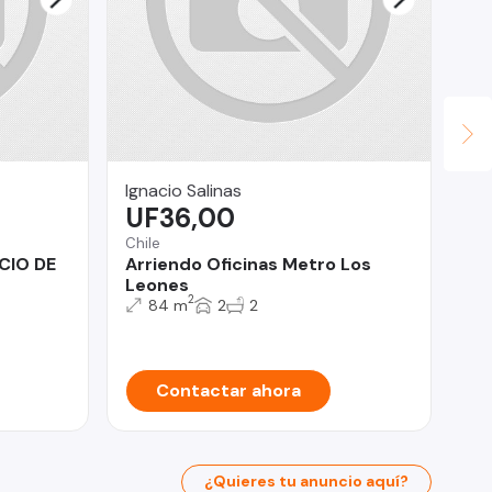
Ignacio Salinas
HI
UF36,00
$
Chile
San
CIO DE
Arriendo Oficinas Metro Los
Am
Leones
20
2
84 m
2
2
Contactar ahora
¿Quieres tu anuncio aquí?