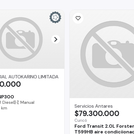
AL AUTOKARINO LIMITADA
90.000
 NP300
Diesel
Manual
Servicios Antares
9 km
$79.300.000
Curicó
Ford Transit 2.0L Forste
T599HB aire condiciiona