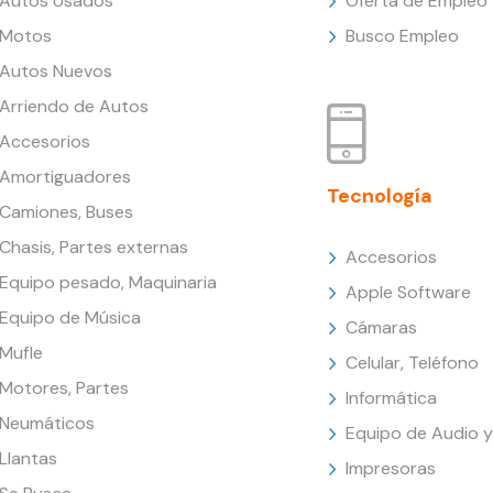
Autos Usados
Oferta de Empleo
Motos
Busco Empleo
Autos Nuevos
Arriendo de Autos
Accesorios
Amortiguadores
Tecnología
Camiones, Buses
Chasis, Partes externas
Accesorios
Equipo pesado, Maquinaria
Apple Software
Equipo de Música
Cámaras
Mufle
Celular, Teléfono
Motores, Partes
Informática
Neumáticos
Equipo de Audio y
Llantas
Impresoras