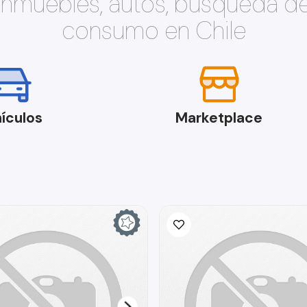
 inmuebles, autos, búsqueda d
consumo en Chile
ículos
Marketplace