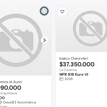
Inalco Chevrolet
$37.350.000
La Cisterna
NPR 818 Euro VI
2026
emos el Auto
990.000
tropolitana
00
Diesel
Automática
0 km