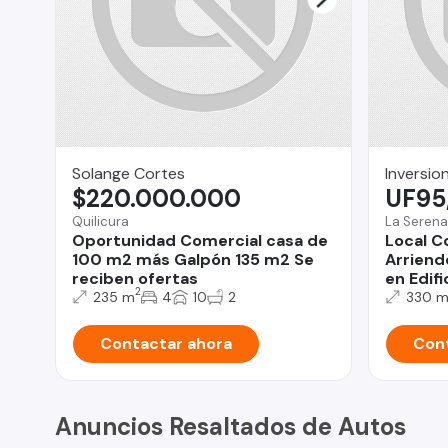
Solange Cortes
Inversio
$220.000.000
UF95
Quilicura
La Serena
Oportunidad Comercial casa de
Local C
100 m2 más Galpón 135 m2 Se
Arriend
reciben ofertas
en Edif
2
235 m
4
10
2
330 
Contactar ahora
Cont
Anuncios Resaltados de Autos