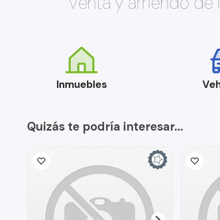
Venta y arriendo de
Inmuebles
Veh
Quizás te podría interesar...