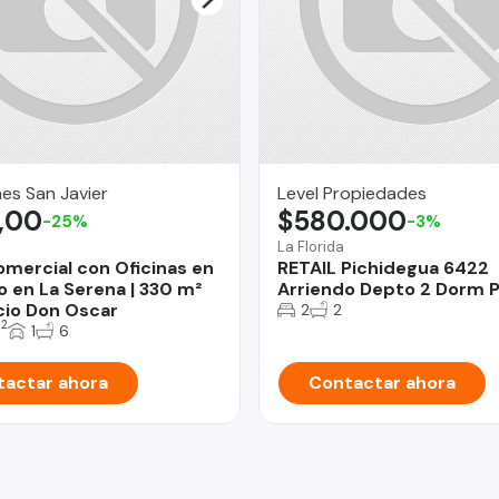
nes San Javier
Level Propiedades
,00
$580.000
-25%
-3%
La Florida
omercial con Oficinas en
RETAIL Pichidegua 6422
o en La Serena | 330 m²
Arriendo Depto 2 Dorm P
icio Don Oscar
2
2
2
m
1
6
actar ahora
Contactar ahora