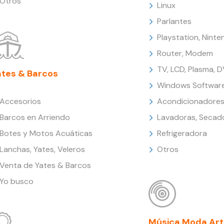
Otros
Linux
Parlantes
Playstation, Nint
Router, Modem
TV, LCD, Plasma, 
ates & Barcos
Windows Softwar
Accesorios
Acondicionadores
Barcos en Arriendo
Lavadoras, Secad
Botes y Motos Acuáticas
Refrigeradora
Lanchas, Yates, Veleros
Otros
Venta de Yates & Barcos
Yo busco
Música Moda Art