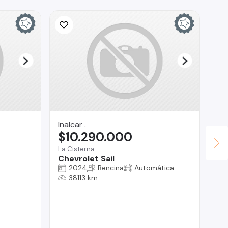
Inalcar .
$10.290.000
La Cisterna
Chevrolet Sail
2024
Bencina
Automática
ce
38113 km
$
Ra
Ch