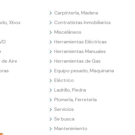
Carpintería, Madera
endo, Xbox
Contratistas Inmobiliarios
Misceláneos
DVD
Herramientas Eléctricas
e
Herramientas Manuales
 de Aire
Herramientas de Gas
oras
Equipo pesado, Maquinaria
Eléctrico
Ladrillo, Piedra
Plomería, Ferretería
Servicios
Se busca
Mantenimiento
e