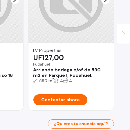
LV Properties
Ya
UF127,00
$
Pudahuel
Est
Arriendo bodega c/of de 590
Ar
iso 16
m2 en Parque I, Pudahuel.
Fr
2
Hu
590 m
4
4
Contactar ahora
¿Quieres tu anuncio aquí?