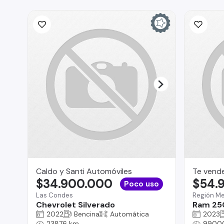
Caldo y Santi Automóviles
Te vend
$34.900.000
$54.
Poco uso
Las Condes
Región Me
Chevrolet Silverado
Ram 25
2022
Bencina
Automática
2023
23876 km
9900