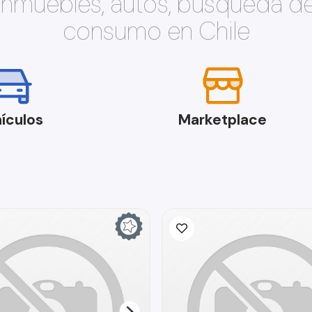
 inmuebles, autos, búsqueda d
consumo en Chile
ículos
Marketplace