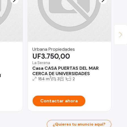
Urbana Propiedades
LV
UF3.750,00
U
La Serena
Qui
Casa CASA PUERTAS DEL MAR
Ar
CERCA DE UNIVERSIDADES
Pa
l
2
184 m
3
1
2
Contactar ahora
¿Quieres tu anuncio aquí?