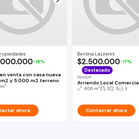
Propiedades
Bettina Lazzerini
.000.000
$2.500.000
-16%
-17%
Destacado
 en venta con casa nueva
Iquique
m2 y 5.000 m2 terreno
Arriendo Local Comercia
2
 m
2
400 m
3
3
3
actar ahora
Contactar ahora