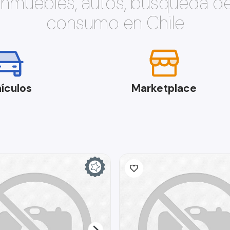
 inmuebles, autos, búsqueda d
consumo en Chile
ículos
Marketplace