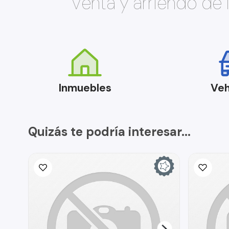
Venta y arriendo de
Inmuebles
Veh
Quizás te podría interesar...