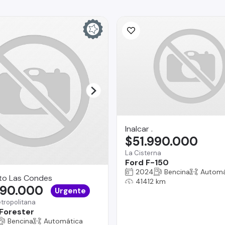
Inalcar .
$51.990.000
La Cisterna
Ford F-150
2024
Bencina
Automá
to Las Condes
41412 km
690.000
Urgente
tropolitana
Forester
Bencina
Automática