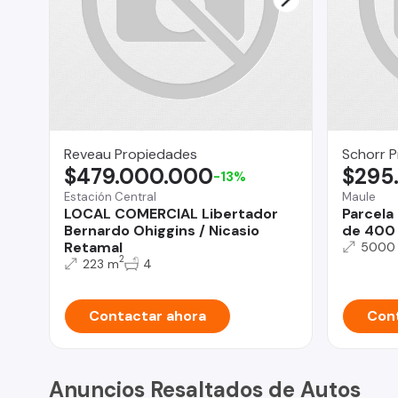
Reveau Propiedades
Schorr 
$479.000.000
$295
-13%
Estación Central
Maule
LOCAL COMERCIAL Libertador
Parcela
Bernardo Ohiggins / Nicasio
de 400 
Retamal
5000
2
223 m
4
Contactar ahora
Cont
Anuncios Resaltados de Autos