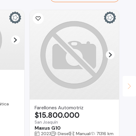
tica
Farellones Automotriz
An
$15.800.000
$
San Joaquín
Vit
Maxus G10
Ni
2023
Diesel
Manual
71316 km