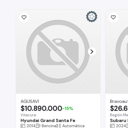
AGUSAVI
Bravoau
$10.890.000
$26.
-15%
Vitacura
Región Me
Hyundai Grand Santa Fe
Subaru 
2014
Bencina
Automática
2024