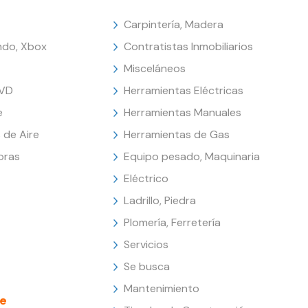
Carpintería, Madera
endo, Xbox
Contratistas Inmobiliarios
Misceláneos
DVD
Herramientas Eléctricas
e
Herramientas Manuales
 de Aire
Herramientas de Gas
oras
Equipo pesado, Maquinaria
Eléctrico
Ladrillo, Piedra
Plomería, Ferretería
Servicios
Se busca
Mantenimiento
e