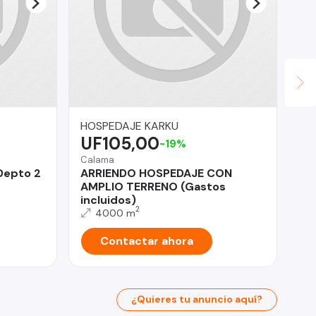
HOSPEDAJE KARKU
JA
UF105,00
$
-19%
Calama
Te
Depto 2
ARRIENDO HOSPEDAJE CON
SE
AMPLIO TERRENO (Gastos
CA
incluidos)
2
4000 m
Contactar ahora
¿Quieres tu anuncio aquí?