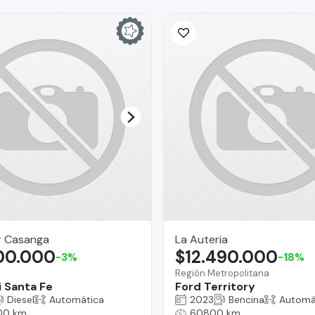
r Casanga
La Auteria
800.000
$12.490.000
-3%
-18%
Región Metropolitana
 Santa Fe
Ford Territory
Diesel
Automática
2023
Bencina
Automá
00 km
60800 km