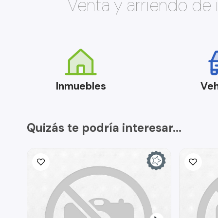
Venta y arriendo de
Inmuebles
Veh
Quizás te podría interesar...