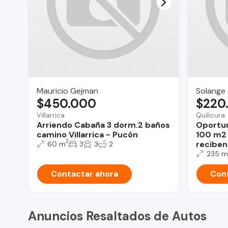
Mauricio Gejman
Solange
$450.000
$220
Villarrica
Quilicura
Arriendo Cabaña 3 dorm.2 baños
Oportun
camino Villarrica - Pucón
100 m2 
2
reciben
60 m
3
3
2
235 m
Contactar ahora
Cont
Anuncios Resaltados de Autos