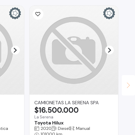
CAMIONETAS LA SERENA SPA
Lu
$16.500.000
$
La Serena
Reg
Toyota Hilux
Ha
tica
2020
Diesel
Manual
101000 km