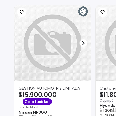
GESTION AUTOMOTRIZ LIMITADA
Cristofe
$15.900.000
$11.
Copiapó
Oportunidad
Hyundai
Puerto Montt
2015
Nissan NP300
2034