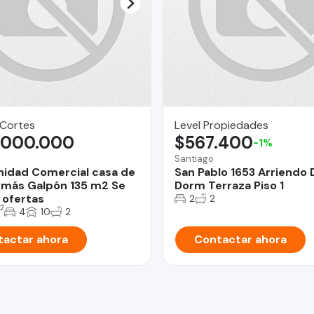
 Cortes
Level Propiedades
.000.000
$567.400
-1%
Santiago
idad Comercial casa de
San Pablo 1653 Arriendo 
más Galpón 135 m2 Se
Dorm Terraza Piso 1
 ofertas
2
2
2
4
10
2
actar ahora
Contactar ahora