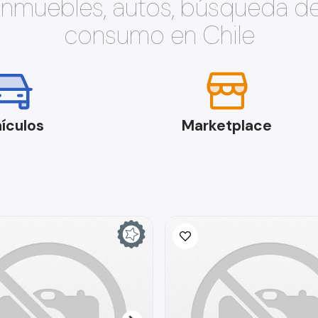
 inmuebles, autos, búsqueda d
consumo en Chile
ículos
Marketplace