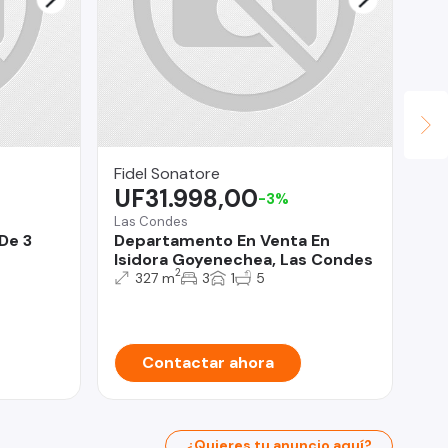
Fidel Sonatore
Fu
UF31.998,00
U
-3%
Las Condes
La 
De 3
Departamento En Venta En
Ca
Isidora Goyenechea, Las Condes
ba
2
327 m
3
1
5
Contactar ahora
¿Quieres tu anuncio aquí?