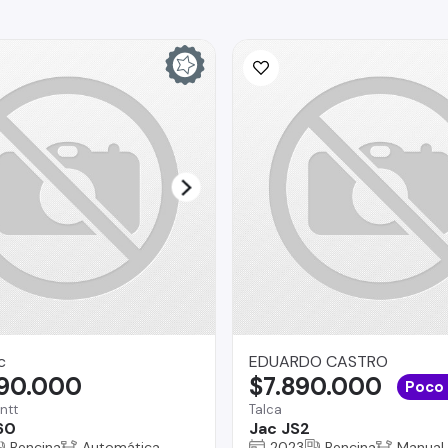
c
EDUARDO CASTRO
990.000
$7.890.000
Poco
ntt
Talca
60
Jac JS2
Bencina
Automática
2023
Bencina
Manual