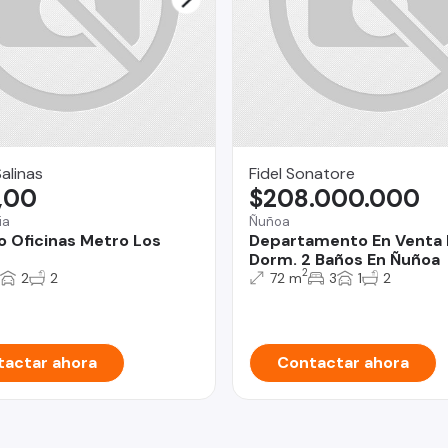
Salinas
Fidel Sonatore
,00
$208.000.000
ia
Ñuñoa
o Oficinas Metro Los
Departamento En Venta 
Dorm. 2 Baños En Ñuñoa
2
2
2
72 m
3
1
2
actar ahora
Contactar ahora