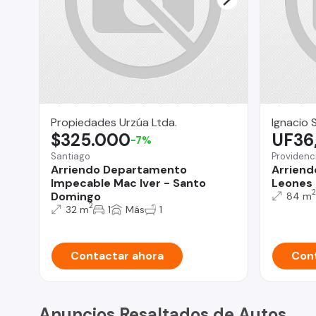
Propiedades Urzúa Ltda.
Ignacio 
$325.000
UF36
-7%
Santiago
Providenc
Arriendo Departamento
Arriend
Impecable Mac Iver - Santo
Leones
2
Domingo
84 m
2
32 m
1
Más
1
Contactar ahora
Cont
Anuncios Resaltados de Autos