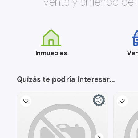
Venta y arriendo de
Inmuebles
Veh
Quizás te podría interesar...