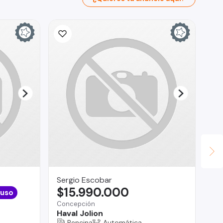
Sergio Escobar
As
$15.990.000
$
 uso
Concepción
Ova
Haval Jolion
Pe
Bencina
Automática