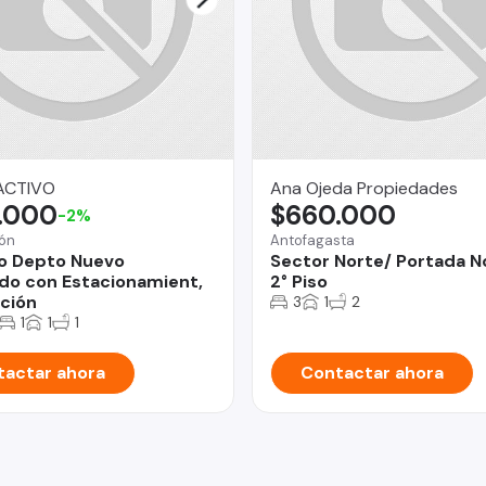
ACTIVO
Ana Ojeda Propiedades
.000
$660.000
-2%
ón
Antofagasta
o Depto Nuevo
Sector Norte/ Portada No
o con Estacionamient,
2° Piso
ción
3
1
2
1
1
1
actar ahora
Contactar ahora