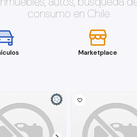
 inmuebles, autos, búsqueda d
consumo en Chile
ículos
Marketplace