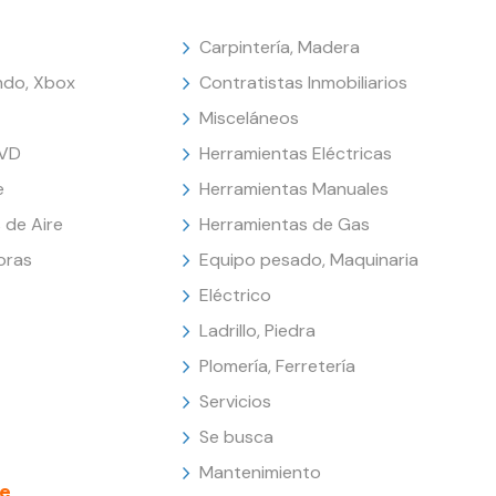
Carpintería, Madera
endo, Xbox
Contratistas Inmobiliarios
Misceláneos
DVD
Herramientas Eléctricas
e
Herramientas Manuales
 de Aire
Herramientas de Gas
oras
Equipo pesado, Maquinaria
Eléctrico
Ladrillo, Piedra
Plomería, Ferretería
Servicios
Se busca
Mantenimiento
e