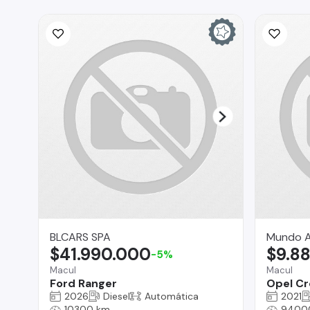
BLCARS SPA
Mundo A
$41.990.000
$9.8
-5%
Macul
Macul
Ford Ranger
Opel Cr
2026
Diesel
Automática
2021
10300 km
9400