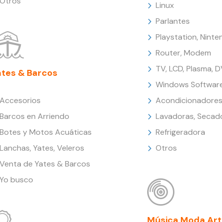
Otros
Linux
Parlantes
Playstation, Nint
Router, Modem
TV, LCD, Plasma, 
ates & Barcos
Windows Softwar
Accesorios
Acondicionadores
Barcos en Arriendo
Lavadoras, Secad
Botes y Motos Acuáticas
Refrigeradora
Lanchas, Yates, Veleros
Otros
Venta de Yates & Barcos
Yo busco
Música Moda Art