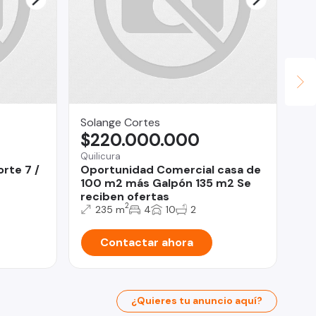
Solange Cortes
Ya
$220.000.000
$
Quilicura
rte 7 /
Oportunidad Comercial casa de
San
100 m2 más Galpón 135 m2 Se
Ar
reciben ofertas
Me
2
235 m
4
10
2
Contactar ahora
¿Quieres tu anuncio aquí?