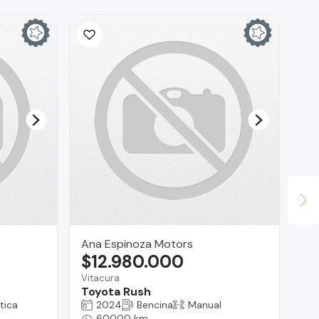
Ana Espinoza Motors
Au
$12.980.000
$
Vitacura
La
Toyota Rush
To
tica
2024
Bencina
Manual
60000 km