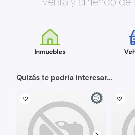
Venta y arriendo de
Inmuebles
Veh
Quizás te podría interesar...