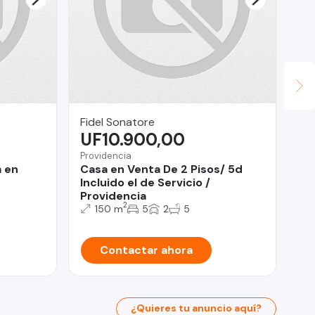
Fidel Sonatore
JA
UF10.900,00
$
Providencia
Te
a en
Casa en Venta De 2 Pisos/ 5d
SE
Incluido el de Servicio /
CA
Providencia
2
150 m
5
2
5
Contactar ahora
¿Quieres tu anuncio aquí?