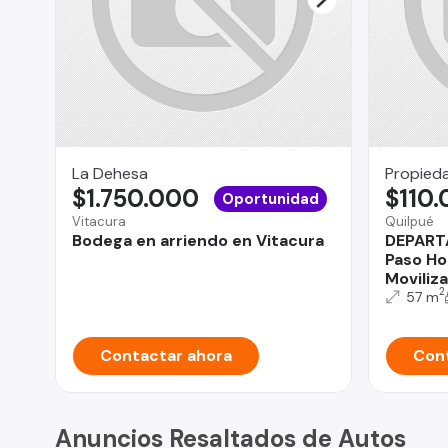
La Dehesa
Propied
$1.750.000
$110
Oportunidad
Vitacura
Quilpué
Bodega en arriendo en Vitacura
DEPART
Paso Ho
Moviliz
2
57 m
Contactar ahora
Cont
Anuncios Resaltados de Autos