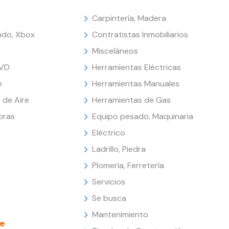
Carpintería, Madera
endo, Xbox
Contratistas Inmobiliarios
Misceláneos
DVD
Herramientas Eléctricas
e
Herramientas Manuales
 de Aire
Herramientas de Gas
oras
Equipo pesado, Maquinaria
Eléctrico
Ladrillo, Piedra
Plomería, Ferretería
Servicios
Se busca
Mantenimiento
e