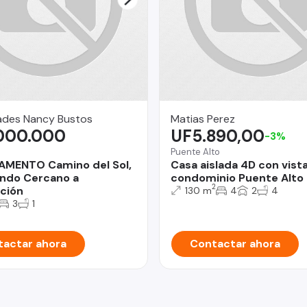
ades Nancy Bustos
Matias Perez
.000.000
UF5.890,00
-3%
Puente Alto
AMENTO Camino del Sol,
Casa aislada 4D con vist
ndo Cercano a
condominio Puente Alto
2
ación
130 m
4
2
4
3
1
actar ahora
Contactar ahora