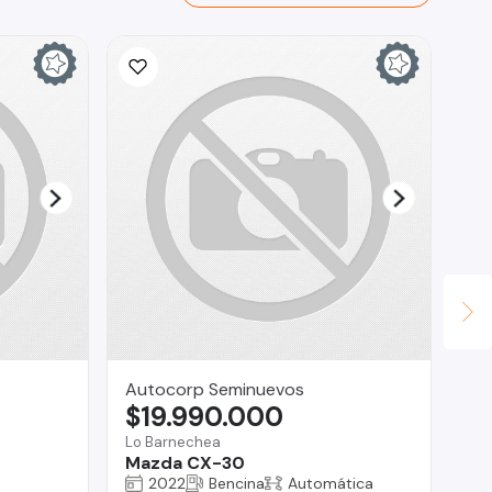
Autocorp Seminuevos
As
$19.990.000
$
Lo Barnechea
Co
Mazda CX-30
Ho
2022
Bencina
Automática