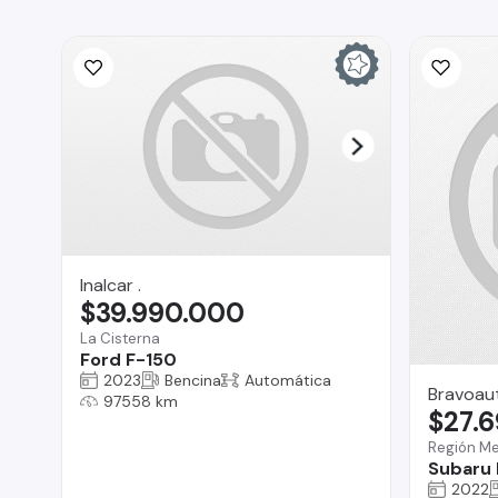
Inalcar .
$39.990.000
La Cisterna
Ford F-150
2023
Bencina
Automática
Bravoau
97558 km
$27.
Región Me
Subaru 
2022