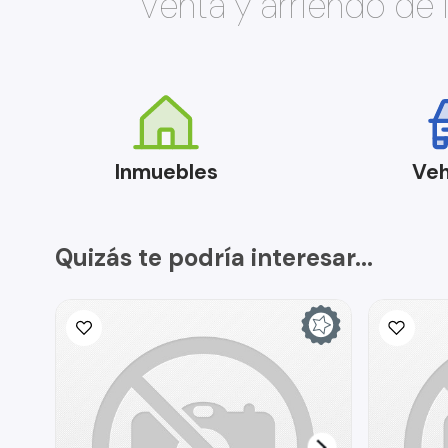
Venta y arriendo de
Inmuebles
Veh
Quizás te podría interesar...