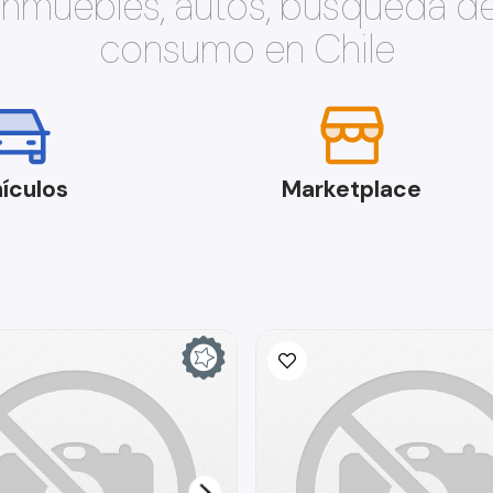
 inmuebles, autos, búsqueda d
consumo en Chile
ículos
Marketplace