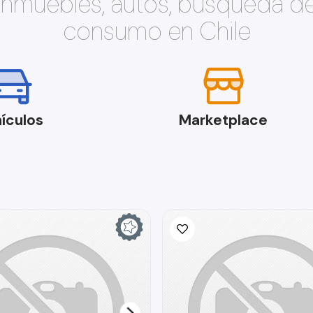
 inmuebles, autos, búsqueda d
consumo en Chile
ículos
Marketplace