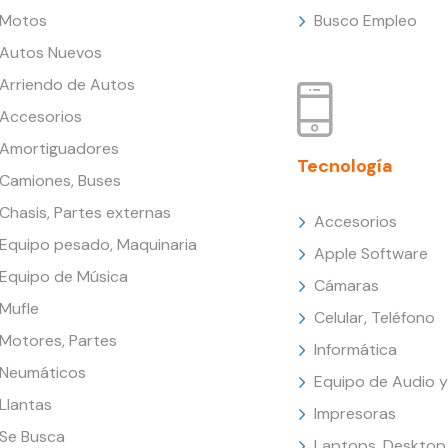
Motos
Busco Empleo
Autos Nuevos
Arriendo de Autos
Accesorios
Amortiguadores
Tecnología
Camiones, Buses
Chasis, Partes externas
Accesorios
Equipo pesado, Maquinaria
Apple Software
Equipo de Música
Cámaras
Mufle
Celular, Teléfono
Motores, Partes
Informática
Neumáticos
Equipo de Audio y
Llantas
Impresoras
Se Busca
Laptops, Desktop