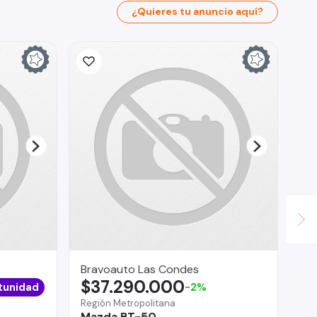
¿Quieres tu anuncio aquí?
Bravoauto Las Condes
AU
$37.290.000
$
tunidad
-2%
Región Metropolitana
Lo 
Mazda BT-50
To