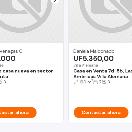
 Venegas C
Daniela Maldonado
.000
UF5.350,00
es
Villa Alemana
o casa nueva en sector
Casa en Venta 7d-5b, La
enta
Américas Villa Alemana
2
3
190 m
7
3
actar ahora
Contactar ahora