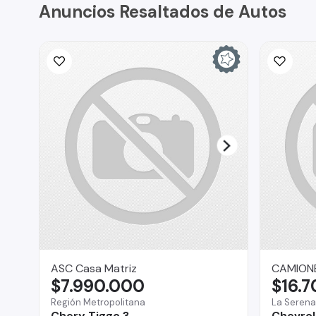
Anuncios Resaltados de Autos
ASC Casa Matriz
CAMIONE
$7.990.000
$16.
Región Metropolitana
La Serena
Chery Tiggo 3
Chevrol