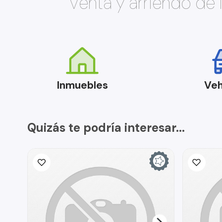
Venta y arriendo de
Inmuebles
Veh
Quizás te podría interesar...