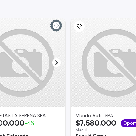
TAS LA SERENA SPA
Mundo Auto SPA
700.000
$7.580.000
-4%
Opor
Macul
et Colorado
Suzuki Carry