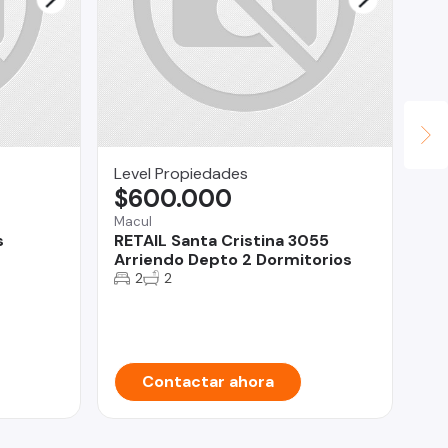
Level Propiedades
Le
$600.000
$
Macul
Qui
s
RETAIL Santa Cristina 3055
Ma
Arriendo Depto 2 Dormitorios
Te
2
2
Contactar ahora