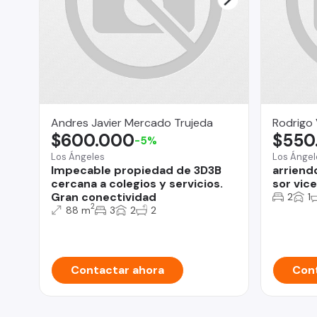
Andres Javier Mercado Trujeda
Rodrigo
$600.000
$550
-5%
Los Ángeles
Los Ángel
Impecable propiedad de 3D3B
arriend
cercana a colegios y servicios.
sor vic
Gran conectividad
2
1
2
88 m
3
2
2
Contactar ahora
Cont