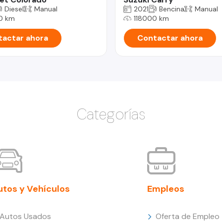
Diesel
Manual
2021
Bencina
Manual
0 km
118000 km
actar ahora
Contactar ahora
Categorías
utos y Vehículos
Empleos
Autos Usados
Oferta de Empleo