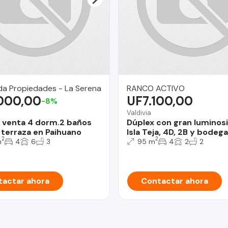
da Propiedades - La Serena
RANCO ACTIVO
.000,00
UF7.100,00
-8%
Valdivia
 venta 4 dorm.2 baños
Dúplex con gran luminos
, terraza en Paihuano
Isla Teja, 4D, 2B y bodega
2
2
m
4
6
3
95 m
4
2
2
actar ahora
Contactar ahora