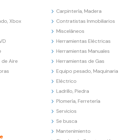
Carpintería, Madera
endo, Xbox
Contratistas Inmobiliarios
Misceláneos
DVD
Herramientas Eléctricas
e
Herramientas Manuales
 de Aire
Herramientas de Gas
oras
Equipo pesado, Maquinaria
Eléctrico
Ladrillo, Piedra
Plomería, Ferretería
Servicios
Se busca
Mantenimiento
e