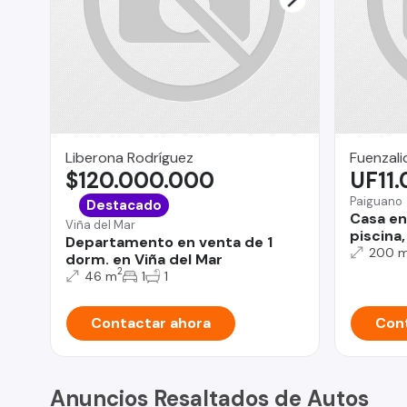
Liberona Rodríguez
Fuenzali
$120.000.000
UF11
Paiguano
Destacado
Casa en
Viña del Mar
piscina
Departamento en venta de 1
200 
dorm. en Viña del Mar
2
46 m
1
1
Contactar ahora
Cont
Anuncios Resaltados de Autos