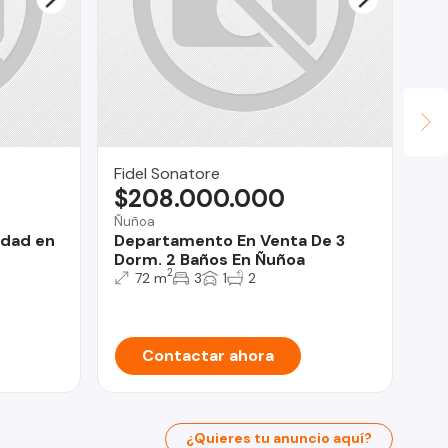
Fidel Sonatore
Fu
$208.000.000
$
Ñuñoa
Pue
idad en
Departamento En Venta De 3
Ca
Dorm. 2 Baños En Ñuñoa
Pu
2
72 m
3
1
2
Contactar ahora
¿Quieres tu anuncio aquí?