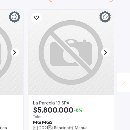
La Parcela 19 SPA
Au
$5.800.000
$
-8%
Talca
Ma
MG MG3
Ch
tica
2021
Bencina
Manual