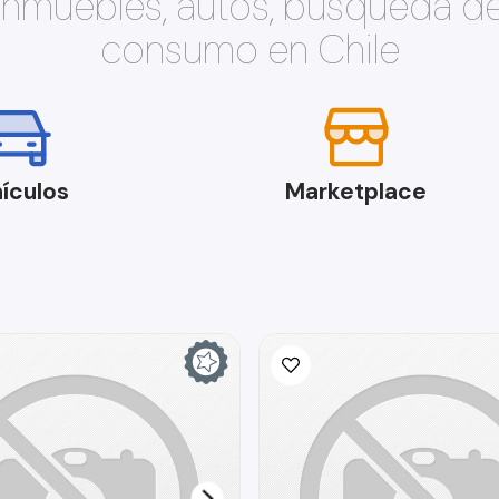
 inmuebles, autos, búsqueda d
consumo en Chile
ículos
Marketplace