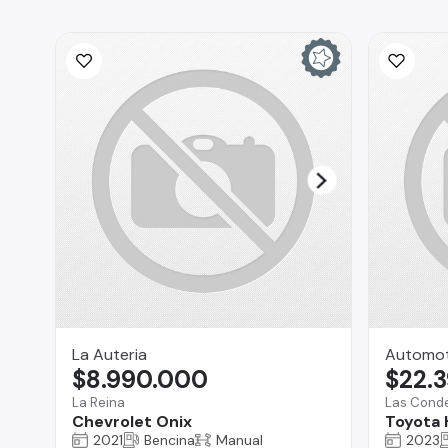
La Auteria
Automot
$8.990.000
$22.
La Reina
Las Cond
Chevrolet Onix
Toyota 
2021
Bencina
Manual
2023