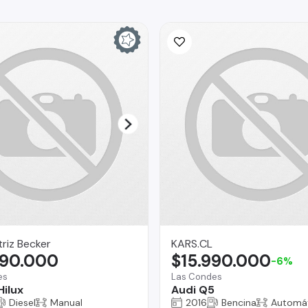
riz Becker
KARS.CL
390.000
$15.990.000
-6%
es
Las Condes
Hilux
Audi Q5
Diesel
Manual
2016
Bencina
Automá