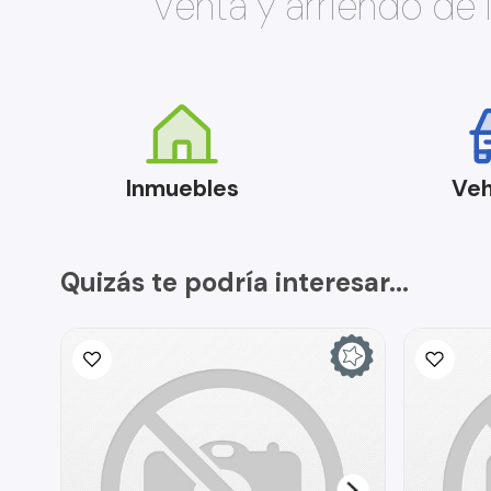
Venta y arriendo de
Inmuebles
Veh
Quizás te podría interesar...