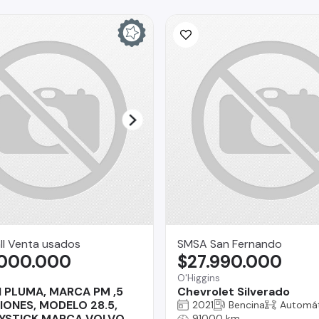
ll Venta usados
SMSA San Fernando
.000.000
$27.990.000
O'Higgins
 PLUMA, MARCA PM ,5
Chevrolet Silverado
IONES, MODELO 28.5,
2021
Bencina
Automát
YSTICK MARCA VOLVO
91000 km