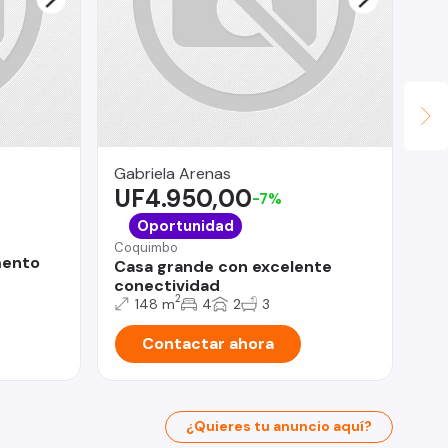
Gabriela Arenas
Let
UF4.950,00
U
-7%
Pro
Oportunidad
Re
Coquimbo
en
mento
Casa grande con excelente
conectividad
2
148 m
4
2
3
Contactar ahora
¿Quieres tu anuncio aquí?