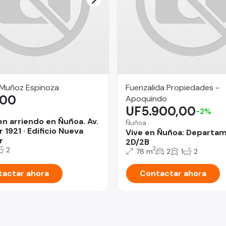
 Muñoz Espinoza
Fuenzalida Propiedades -
,00
Apoquindo
UF5.900,00
-2%
en arriendo en Ñuñoa. Av.
Ñuñoa
 1921 · Edificio Nueva
Vive en Ñuñoa: Departa
r
2D/2B
2
2
78 m
2
1
2
actar ahora
Contactar ahora