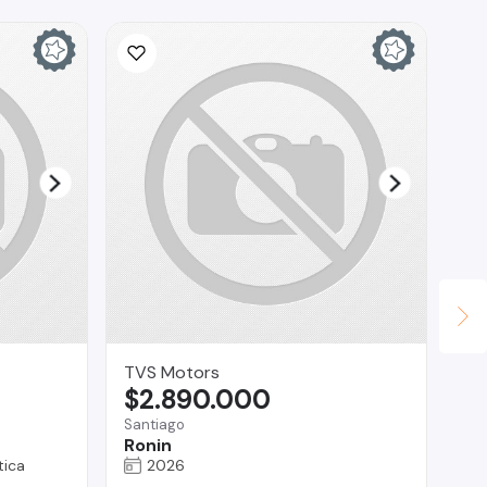
TVS Motors
Fa
$2.890.000
$
Santiago
San
Ronin
Ni
ica
2026