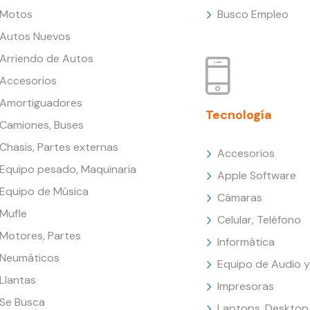
Motos
Busco Empleo
Autos Nuevos
Arriendo de Autos
Accesorios
Amortiguadores
Tecnología
Camiones, Buses
Chasis, Partes externas
Accesorios
Equipo pesado, Maquinaria
Apple Software
Equipo de Música
Cámaras
Mufle
Celular, Teléfono
Motores, Partes
Informática
Neumáticos
Equipo de Audio y
Llantas
Impresoras
Se Busca
Laptops, Desktop