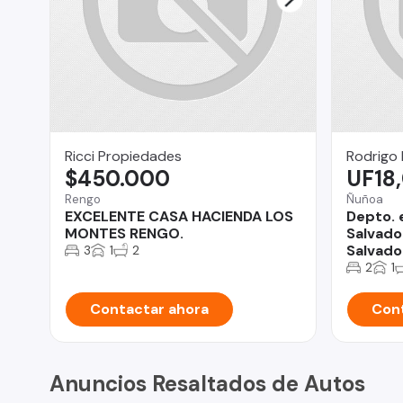
Ricci Propiedades
Rodrigo
$450.000
UF18
Rengo
Ñuñoa
EXCELENTE CASA HACIENDA LOS
Depto. 
MONTES RENGO.
Salvador
Salvado
3
1
2
2
1
Contactar ahora
Cont
Anuncios Resaltados de Autos