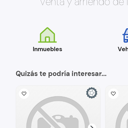
Venta y arriendo de
Inmuebles
Veh
Quizás te podría interesar...