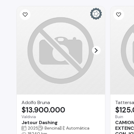
Adolfo Bruna
Tattersa
$13.900.000
$125
Valdivia
Buin
Jetour Dashing
CAMION
EXTENC
2025
Bencina
Automática
CON JO
18240 km