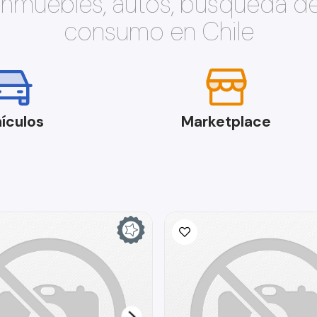
 inmuebles, autos, búsqueda d
consumo en Chile
ículos
Marketplace