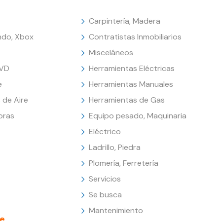
Carpintería, Madera
endo, Xbox
Contratistas Inmobiliarios
Misceláneos
DVD
Herramientas Eléctricas
e
Herramientas Manuales
 de Aire
Herramientas de Gas
oras
Equipo pesado, Maquinaria
Eléctrico
Ladrillo, Piedra
Plomería, Ferretería
Servicios
Se busca
Mantenimiento
e