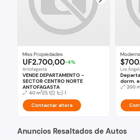
Miss Propiedades
Moderna
UF2.700,00
$700
-4%
Antofagasta
Los Ángel
VENDE DEPARTAMENTO -
Departa
SECTOR CENTRO NORTE
dorm. e
ANTOFAGASTA
200 
2
40 m
1
1
1
Contactar ahora
Cont
Anuncios Resaltados de Autos