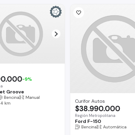
90.000
-9%
na
et Groove
Bencina
Manual
Curifor Autos
04 km
$38.990.000
Región Metropolitana
Ford F-150
Bencina
Automática