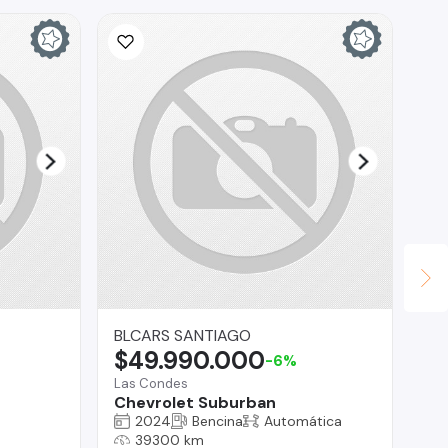
Ina
$
La 
Fo
BLCARS SANTIAGO
$49.990.000
-6%
Las Condes
Chevrolet Suburban
2024
Bencina
Automática
39300 km