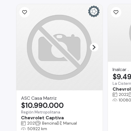
Inalcar .
$9.4
La Cister
Chevrol
2022
ASC Casa Matriz
1008
$10.990.000
Región Metropolitana
Chevrolet Captiva
2021
Bencina
Manual
50922 km