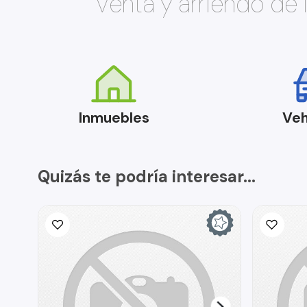
Venta y arriendo de
Inmuebles
Veh
Quizás te podría interesar...