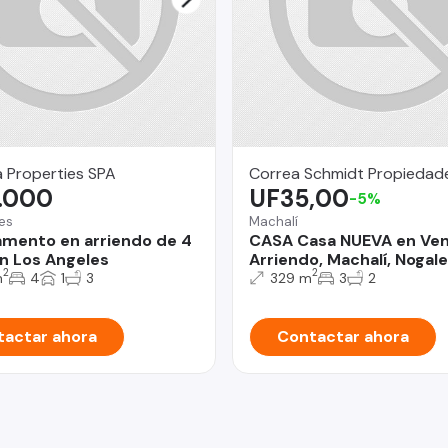
 Properties SPA
Correa Schmidt Propiedad
.000
UF35,00
-5%
es
Machalí
mento en arriendo de 4
CASA Casa NUEVA en Ven
n Los Angeles
Arriendo, Machalí, Nogal
2
2
m
4
1
3
329 m
3
2
actar ahora
Contactar ahora