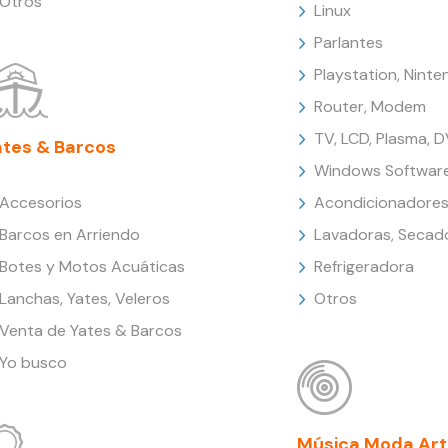
Otros
Linux
Parlantes
Playstation, Nint
Router, Modem
TV, LCD, Plasma, 
ates & Barcos
Windows Softwar
Accesorios
Acondicionadores
Barcos en Arriendo
Lavadoras, Secad
Botes y Motos Acuáticas
Refrigeradora
Lanchas, Yates, Veleros
Otros
Venta de Yates & Barcos
Yo busco
Música Moda Art