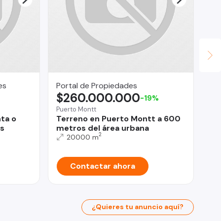
es
Portal de Propiedades
Fe
$260.000.000
U
-19%
Puerto Montt
Co
ta o
Terreno en Puerto Montt a 600
Se
es
metros del área urbana
Sa
2
ba
20000 m
Contactar ahora
¿Quieres tu anuncio aquí?