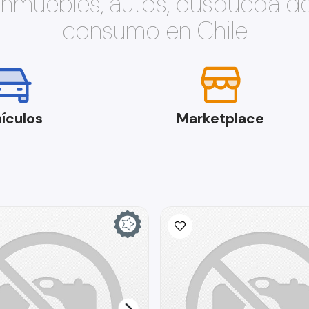
 inmuebles, autos, búsqueda d
consumo en Chile
ículos
Marketplace