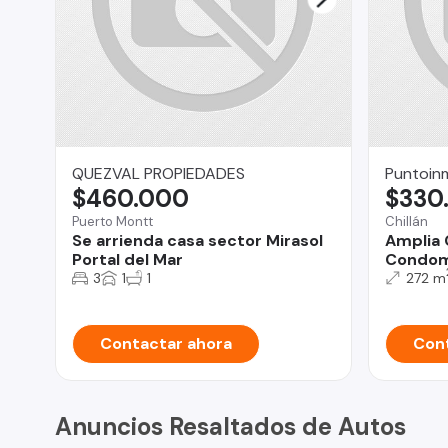
QUEZVAL PROPIEDADES
Puntoinmo
$460.000
$330
Puerto Montt
Chillán
Se arrienda casa sector Mirasol
Amplia 
Portal del Mar
Condomi
3
1
1
272 m
Contactar ahora
Cont
Anuncios Resaltados de Autos