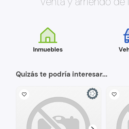
Venta y arriendo de
Inmuebles
Veh
Quizás te podría interesar...