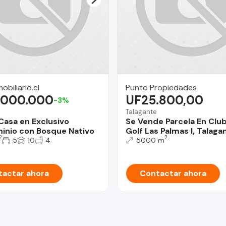
biliario.cl
Punto Propiedades
.000.000
UF25.800,00
-3%
Talagante
Casa en Exclusivo
Se Vende Parcela En Clu
nio con Bosque Nativo
Golf Las Palmas I, Talaga
2
2
5
10
4
5000 m
actar ahora
Contactar ahora