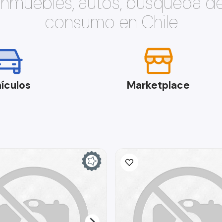
 inmuebles, autos, búsqueda d
consumo en Chile
ículos
Marketplace