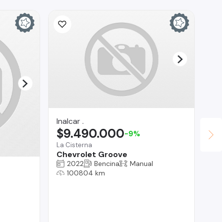
Inalcar .
$9.490.000
-9%
La Cisterna
Chevrolet Groove
2022
Bencina
Manual
AG
100804 km
$
Vit
Ch