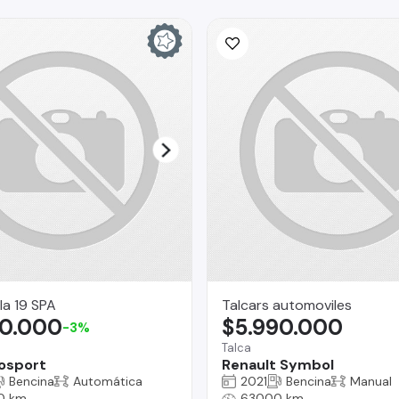
la 19 SPA
Talcars automoviles
00.000
$5.990.000
-3%
Talca
osport
Renault Symbol
Bencina
Automática
2021
Bencina
Manual
0 km
63000 km