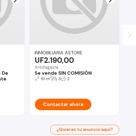
INMOBILIARIA ASTORE
Ga
UF2.190,00
U
Antofagasta
b De
Se vende SIN COMISIÓN
Co
2
nte
61 m
3
2
Ca
co
Contactar ahora
¿Quieres tu anuncio aquí?