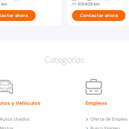
5 km
105409 km
actar ahora
Contactar ahora
Categorías
utos y Vehículos
Empleos
Autos Usados
Oferta de Empleo
Motos
Busco Empleo