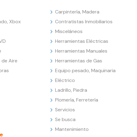
Carpintería, Madera
endo, Xbox
Contratistas Inmobiliarios
Misceláneos
DVD
Herramientas Eléctricas
e
Herramientas Manuales
 de Aire
Herramientas de Gas
oras
Equipo pesado, Maquinaria
Eléctrico
Ladrillo, Piedra
Plomería, Ferretería
Servicios
Se busca
Mantenimiento
e