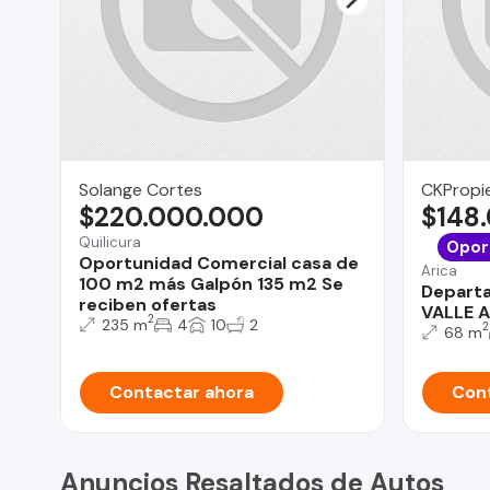
Solange Cortes
CKPropie
$220.000.000
$148
Quilicura
Opor
Oportunidad Comercial casa de
Arica
100 m2 más Galpón 135 m2 Se
Depart
reciben ofertas
VALLE 
2
235 m
4
10
2
2
68 m
Contactar ahora
Cont
Anuncios Resaltados de Autos