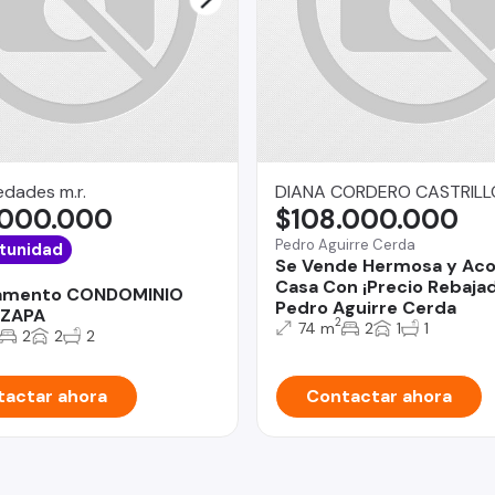
dades m.r.
DIANA CORDERO CASTRILL
.000.000
$108.000.000
Pedro Aguirre Cerda
tunidad
Se Vende Hermosa y Ac
Casa Con ¡Precio Rebajad
amento CONDOMINIO
Pedro Aguirre Cerda
AZAPA
2
74 m
2
1
1
2
2
2
actar ahora
Contactar ahora