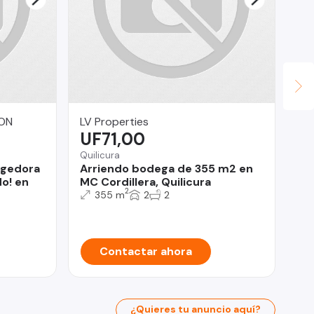
ON
LV Properties
LV
UF71,00
U
Quilicura
Qui
ogedora
Arriendo bodega de 355 m2 en
Ar
o! en
MC Cordillera, Quilicura
Pa
2
355 m
2
2
Contactar ahora
¿Quieres tu anuncio aquí?