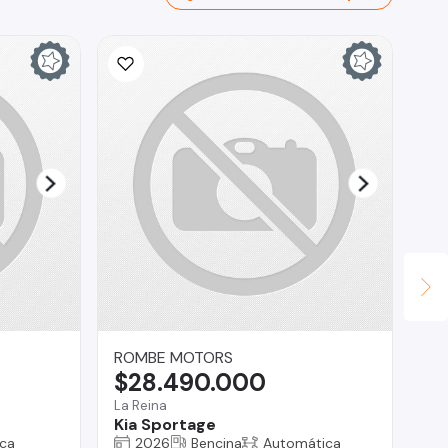
Ina
$
La 
Ch
ROMBE MOTORS
$28.490.000
La Reina
Kia Sportage
ca
2026
Bencina
Automática