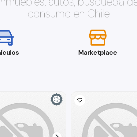
 inmuebles, autos, búsqueda d
consumo en Chile
ículos
Marketplace