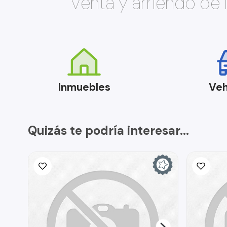
Venta y arriendo de
Inmuebles
Veh
Quizás te podría interesar...