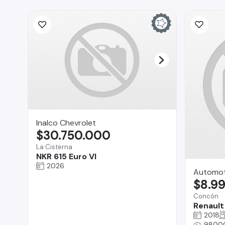
Inalco Chevrolet
$30.750.000
La Cisterna
NKR 615 Euro VI
2026
Automot
$8.9
Concón
Renault
2018
9800