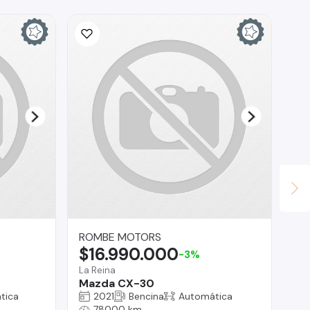
ROMBE MOTORS
AS
$16.990.000
$
-3%
La Reina
Reg
Mazda CX-30
To
tica
2021
Bencina
Automática
78000 km