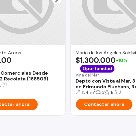
oto Arcos
María de los Ángeles Saldiv
,00
$1.300.000
-10%
Oportunidad
 Comerciales Desde
Viña del Mar
2 Recoleta (168509)
Depto con Vista al Mar, 
1
en Edmundo Eluchans, R
2
134 m
3
1
3
actar ahora
Contactar ahora