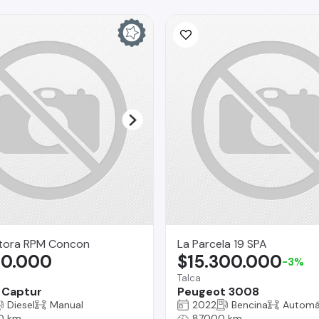
ora RPM Concon
La Parcela 19 SPA
90.000
$15.300.000
-3%
Talca
 Captur
Peugeot 3008
Diesel
Manual
2022
Bencina
Automá
0 km
87000 km