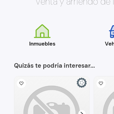
Venta y arriendo de
Inmuebles
Veh
Quizás te podría interesar...