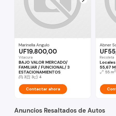
Marinella Angulo
Abner S
UF19.800,00
UF55
Vitacura
Recoleta
BAJO VALOR MERCADO/
Locales
FAMILIAR / FUNCIONAL/ 3
55,67 M
2
ESTACIONAMIENTOS
55 m
3
3
4
Contactar ahora
Cont
Anuncios Resaltados de Autos