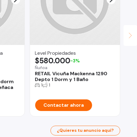
ia
Level Propiedades
En
$580.000
$
-3%
Ñuñoa
Mol
RETAIL Vicuña Mackenna 1290
SE
Depto 1 Dorm y 1 Baño
3 dorm
1
1
eñaca
Contactar ahora
¿Quieres tu anuncio aquí?