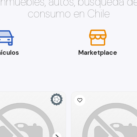
 inmuebles, autos, búsqueda d
consumo en Chile
ículos
Marketplace