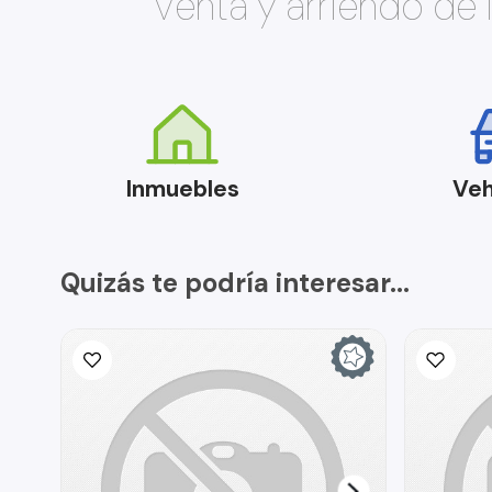
Venta y arriendo de
Inmuebles
Veh
Quizás te podría interesar...