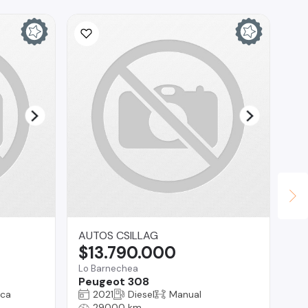
AUTOS CSILLAG
Ad
$13.790.000
$
Lo Barnechea
Val
Peugeot 308
Ki
ica
2021
Diesel
Manual
29000 km