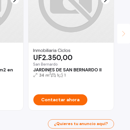
Inmobiliaria Ciclos
JU
UF2.350,00
U
San Bernardo
 m2 en
JARDINES DE SAN BERNARDO II
Iqu
2
34 m
1
1
Co
Contactar ahora
¿Quieres tu anuncio aquí?