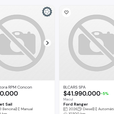
ora RPM Concon
BLCARS SPA
90.000
$41.990.000
-5%
Macul
t Sail
Ford Ranger
Bencina
Manual
2026
Diesel
Automát
0 km
10300 km