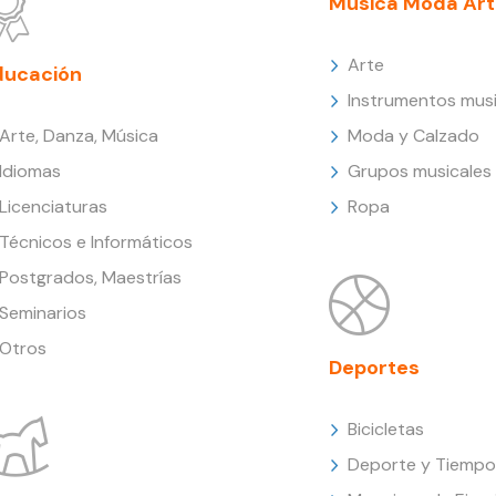
Música Moda Art
Arte
ducación
Instrumentos musi
Arte, Danza, Música
Moda y Calzado
Idiomas
Grupos musicales
Licenciaturas
Ropa
Técnicos e Informáticos
Postgrados, Maestrías
Seminarios
Otros
Deportes
Bicicletas
Deporte y Tiempo 