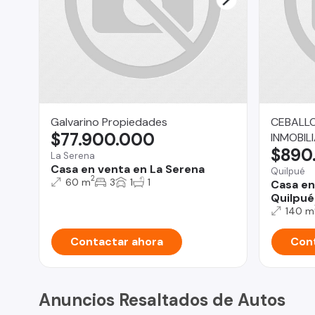
Galvarino Propiedades
CEBALLO
$77.900.000
INMOBILI
$890
La Serena
Casa en venta en La Serena
Quilpué
2
60 m
3
1
1
Casa en
Quilpué
140 m
Contactar ahora
Cont
Anuncios Resaltados de Autos