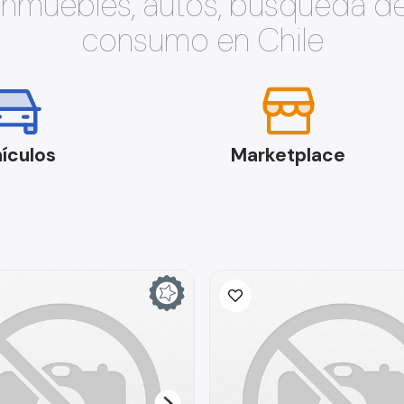
 inmuebles, autos, búsqueda d
consumo en Chile
ículos
Marketplace