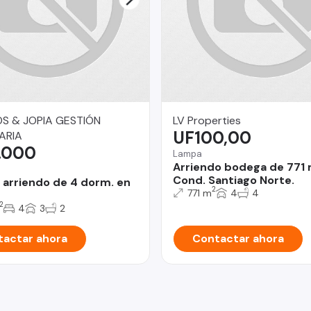
S & JOPIA GESTIÓN
LV Properties
UF100,00
ARIA
.000
Lampa
Arriendo bodega de 771
Cond. Santiago Norte.
 arriendo de 4 dorm. en
2
771 m
4
4
2
4
3
2
actar ahora
Contactar ahora