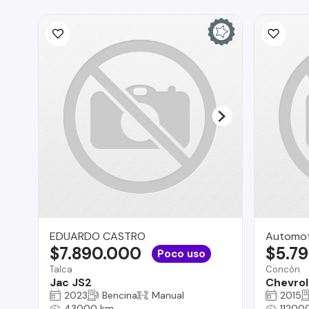
EDUARDO CASTRO
Automot
$7.890.000
$5.7
Poco uso
Talca
Concón
Jac JS2
Chevrole
2023
Bencina
Manual
2015
43000 km
11200