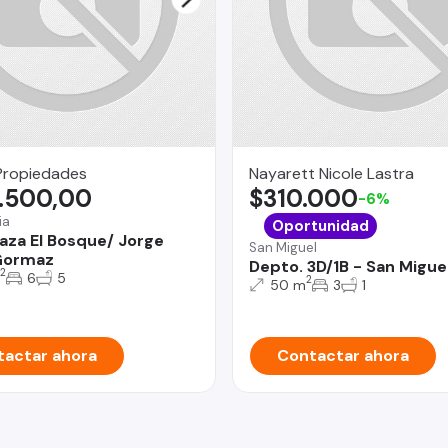
Propiedades
Nayarett Nicole Lastra
.500,00
$310.000
-6%
ia
Oportunidad
aza El Bosque/ Jorge
San Miguel
Gormaz
Depto. 3D/1B - San Migue
2
6
5
2
50 m
3
1
actar ahora
Contactar ahora