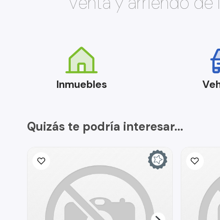
Venta y arriendo de
Inmuebles
Veh
Quizás te podría interesar...