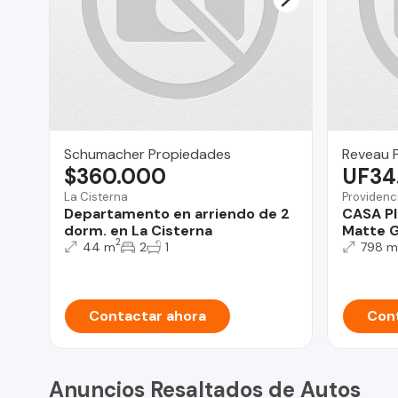
Schumacher Propiedades
Reveau 
$360.000
UF34
La Cisterna
Providenc
Departamento en arriendo de 2
CASA Pl
dorm. en La Cisterna
Matte 
2
44 m
2
1
798 m
Contactar ahora
Cont
Anuncios Resaltados de Autos