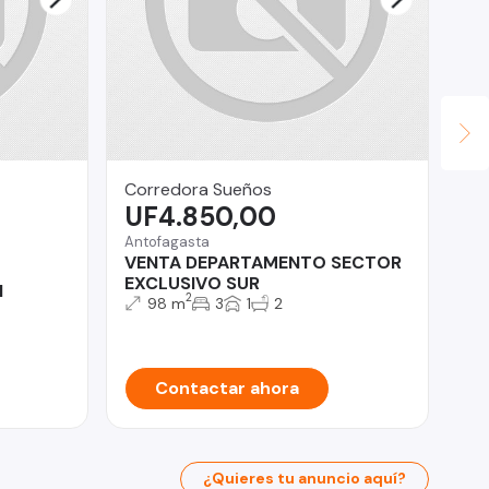
Corredora Sueños
Inv
UF4.850,00
U
Antofagasta
Ñu
VENTA DEPARTAMENTO SECTOR
De
EXCLUSIVO SUR
do
l
2
98 m
3
1
2
Contactar ahora
¿Quieres tu anuncio aquí?