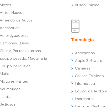
Motos
Busco Empleo
Autos Nuevos
Arriendo de Autos
Accesorios
Amortiguadores
Tecnología
Camiones, Buses
Chasis, Partes externas
Accesorios
Equipo pesado, Maquinaria
Apple Software
Equipo de Música
Cámaras
Mufle
Celular, Teléfono
Motores, Partes
Informática
Neumáticos
Equipo de Audio y
Llantas
Impresoras
Se Busca
Laptops, Desktop