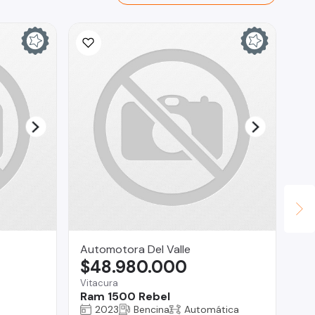
Automotora Del Valle
Co
$48.980.000
$
Vitacura
O'H
Ram 1500 Rebel
Vo
2023
Bencina
Automática