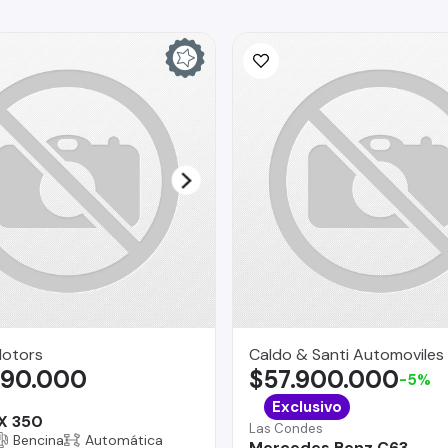
Motors
Caldo & Santi Automoviles
990.000
$57.900.000
-5%
Exclusivo
X 350
Las Condes
Bencina
Automática
Mercedes Benz C63