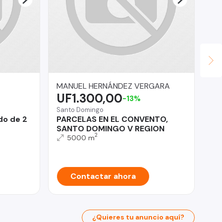
MANUEL HERNÁNDEZ VERGARA
Cl
UF1.300,00
U
-13%
Santo Domingo
Val
do de 2
PARCELAS EN EL CONVENTO,
DE
SANTO DOMINGO V REGION
EQ
2
VI
5000 m
CO
Contactar ahora
¿Quieres tu anuncio aquí?