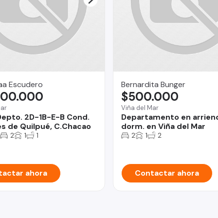
Saa Escudero
Bernardita Bunger
000.000
$500.000
Mar
Viña del Mar
epto. 2D-1B-E-B Cond.
Departamento en arrien
 de Quilpué, C.Chacao
dorm. en Viña del Mar
2
1
1
2
1
2
actar ahora
Contactar ahora