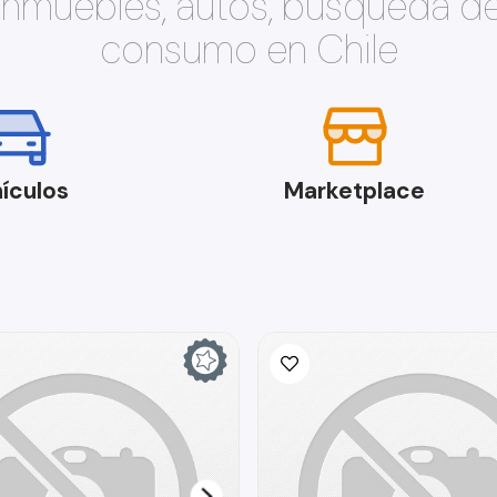
 inmuebles, autos, búsqueda d
consumo en Chile
ículos
Marketplace