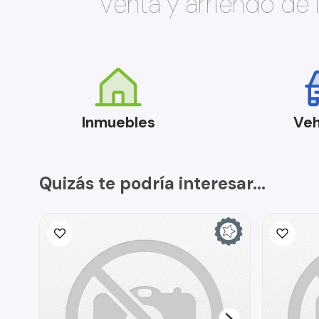
Venta y arriendo de
Inmuebles
Veh
Quizás te podría interesar...