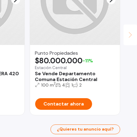
Punto Propiedades
Su
$80.000.000
$
-11%
Estación Central
Cur
ÑERA 420
Se Vende Departamento
2 
Comuna Estación Central
DE
2
100 m
4
1
2
Contactar ahora
¿Quieres tu anuncio aquí?