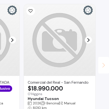
Ina
$
La 
Ch
ITADA
Comercial del Real - San Fernando
$18.990.000
lusivo
O'Higgins
Hyundai Tucson
ca
2026
Bencina
Manual
8010 km