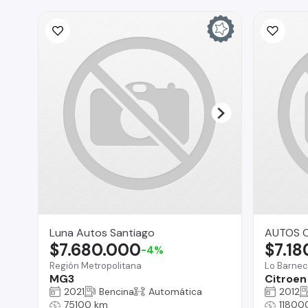
Luna Autos Santiago
AUTOS C
$7.680.000
$7.18
-4%
Región Metropolitana
Lo Barne
MG3
Citroen
2021
Bencina
Automática
2012
75100 km
11800