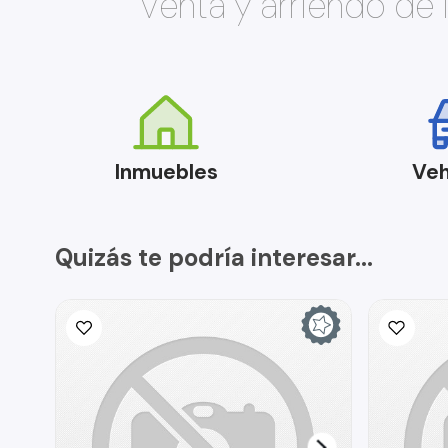
Venta y arriendo de
Inmuebles
Veh
Quizás te podría interesar...