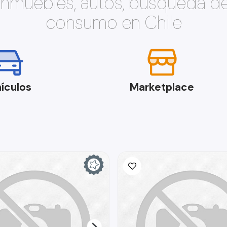
 inmuebles, autos, búsqueda d
consumo en Chile
ículos
Marketplace