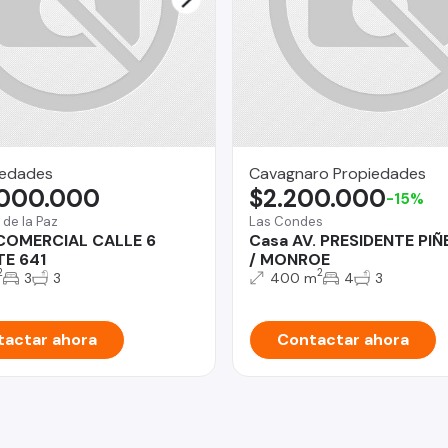
iedades
Cavagnaro Propiedades
.000.000
$2.200.000
-15%
 de la Paz
Las Condes
COMERCIAL CALLE 6
Casa AV. PRESIDENTE PI
TE 641
/ MONROE
2
2
3
3
400 m
4
3
actar ahora
Contactar ahora