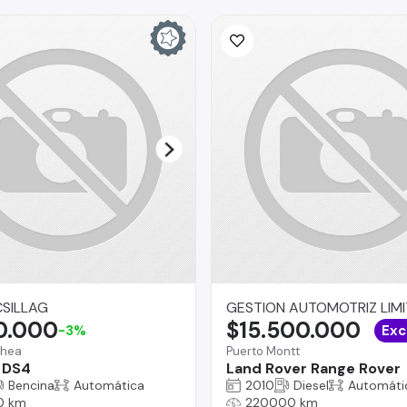
SILLAG
GESTION AUTOMOTRIZ LIM
0.000
$15.500.000
-3%
Exc
chea
Puerto Montt
 DS4
Land Rover Range Rover
Bencina
Automática
2010
Diesel
Automáti
0 km
220000 km