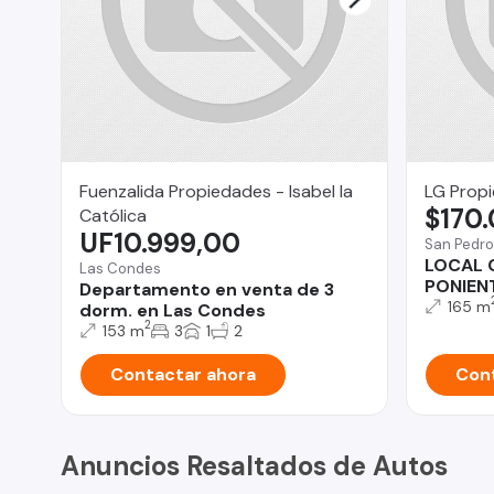
Fuenzalida Propiedades - Isabel la
LG Prop
$170
Católica
UF10.999,00
San Pedro
LOCAL 
Las Condes
PONIEN
Departamento en venta de 3
165 m
dorm. en Las Condes
2
153 m
3
1
2
Contactar ahora
Cont
Anuncios Resaltados de Autos