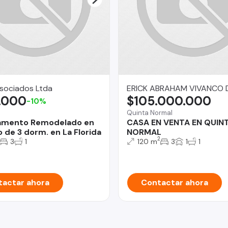
 Asociados Ltda
ERICK ABRAHAM VIVANCO 
.000
$105.000.000
-10%
Quinta Normal
amento Remodelado en
CASA EN VENTA EN QUIN
o de 3 dorm. en La Florida
NORMAL
2
3
1
120 m
3
1
1
actar ahora
Contactar ahora