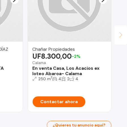
DÍAZ
Chañar Propiedades
Fu
UF8.300,00
Eg
-2%
U
Calama
TA
En venta Casa, Los Acacios ex
San
loteo Abaroa- Calama
De
2
250 m
4
2
4
do
de
Contactar ahora
¿Quieres tu anuncio aquí?