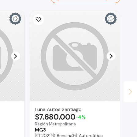
Luna Autos Santiago
Cu
$7.680.000
$
-4%
Región Metropolitana
Reg
MG3
Fo
2021
Bencina
Automática