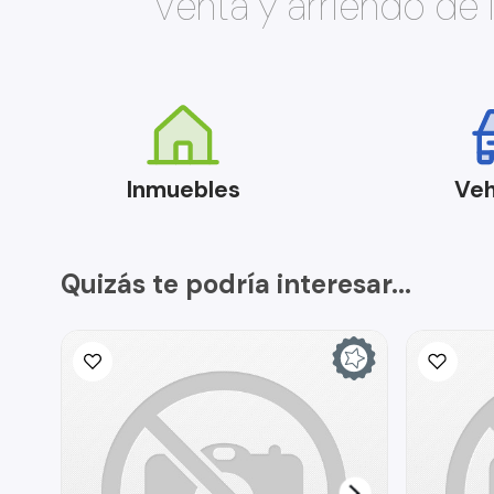
Venta y arriendo de
Inmuebles
Veh
Quizás te podría interesar...