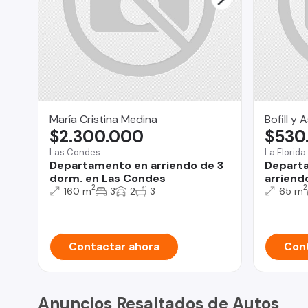
María Cristina Medina
Bofill y
$2.300.000
$530
Las Condes
La Florida
Departamento en arriendo de 3
Depart
dorm. en Las Condes
arriend
2
2
160 m
3
2
3
65 m
Contactar ahora
Cont
Anuncios Resaltados de Autos