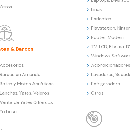
Laptops, Desktop
Otros
Linux
Parlantes
Playstation, Nint
Router, Modem
TV, LCD, Plasma, 
ates & Barcos
Windows Softwar
Accesorios
Acondicionadores
Barcos en Arriendo
Lavadoras, Secad
Botes y Motos Acuáticas
Refrigeradora
Lanchas, Yates, Veleros
Otros
Venta de Yates & Barcos
Yo busco