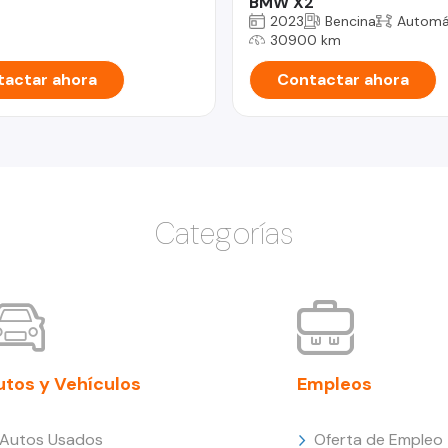
BMW X2
2023
Bencina
Automá
30900 km
actar ahora
Contactar ahora
Categorías
utos y Vehículos
Empleos
Autos Usados
Oferta de Empleo