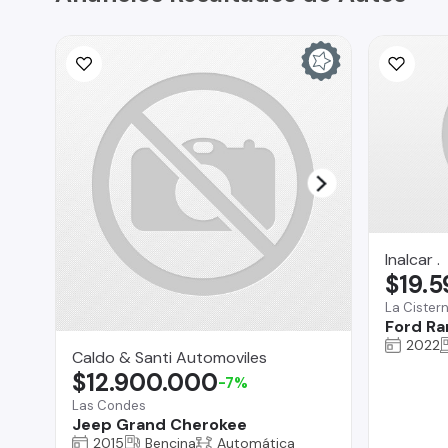
Inalcar .
$19.
La Cister
Ford Ra
2022
Caldo & Santi Automoviles
$12.900.000
-7%
Las Condes
Jeep Grand Cherokee
2015
Bencina
Automática