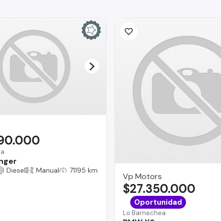
590.000
na
nger
Diesel
Manual
71195 km
Vp Motors
$27.350.000
Oportunidad
Lo Barnechea