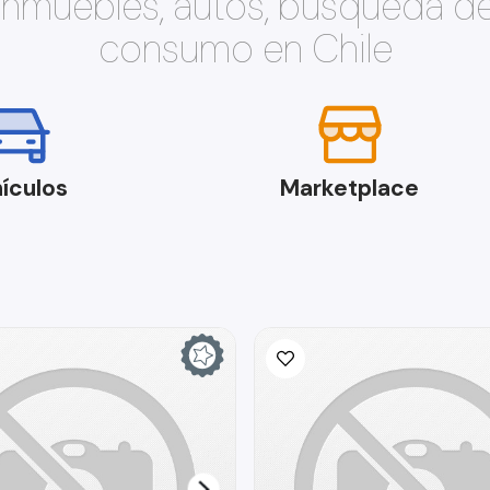
 inmuebles, autos, búsqueda d
consumo en Chile
ículos
Marketplace