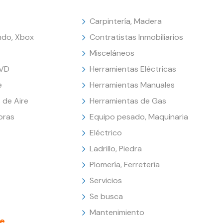
Carpintería, Madera
endo, Xbox
Contratistas Inmobiliarios
Misceláneos
DVD
Herramientas Eléctricas
e
Herramientas Manuales
 de Aire
Herramientas de Gas
oras
Equipo pesado, Maquinaria
Eléctrico
Ladrillo, Piedra
Plomería, Ferretería
Servicios
Se busca
Mantenimiento
e