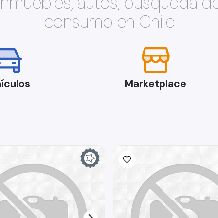
 inmuebles, autos, búsqueda d
consumo en Chile
ículos
Marketplace