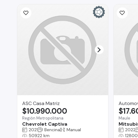
ASC Casa Matriz
Automov
$10.990.000
$17.
Región Metropolitana
Maule
Chevrolet Captiva
Mitsubi
2021
Bencina
Manual
2022
50922 km
12800