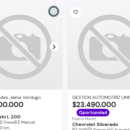
iles Jaime Verdugo
GESTION AUTOMOTRIZ LIM
600.000
$23.490.000
Oportunidad
shi L 200
Puerto Montt
Diesel
Manual
Chevrolet Silverado
0 km
2018
Bencina
Automá