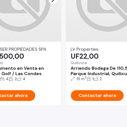
SER PROPIEDADES SPA
LV Properties
.500,00
UF22,00
es
Quilicura
amento en Venta en
Arriendo Bodega De 110,
l Golf / Las Condes
Parque Industrial, Quilicu
2
4
2
4
111 m
1
2
actar ahora
Contactar ahora