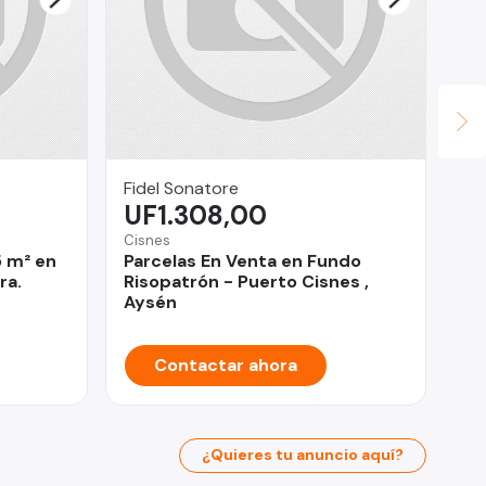
Fidel Sonatore
Da
UF1.308,00
U
Cisnes
Vil
5 m² en
Parcelas En Venta en Fundo
Ca
ra.
Risopatrón - Puerto Cisnes ,
Am
Aysén
Contactar ahora
¿Quieres tu anuncio aquí?