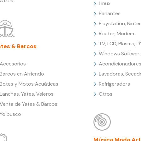
Otros
Linux
Parlantes
Playstation, Nint
Router, Modem
TV, LCD, Plasma, 
ates & Barcos
Windows Softwar
Accesorios
Acondicionadores
Barcos en Arriendo
Lavadoras, Secad
Botes y Motos Acuáticas
Refrigeradora
Lanchas, Yates, Veleros
Otros
Venta de Yates & Barcos
Yo busco
Música Moda Art