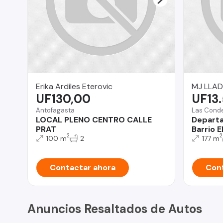
Erika Ardiles Eterovic
MJ LLAD
UF130,00
UF13
Antofagasta
Las Cond
LOCAL PLENO CENTRO CALLE
Depart
PRAT
Barrio E
2
2
100 m
2
177 m
Contactar ahora
Cont
Anuncios Resaltados de Autos