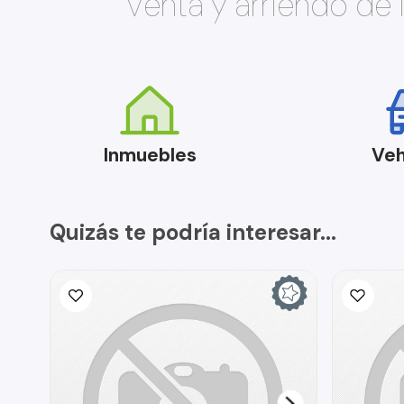
Venta y arriendo de
Inmuebles
Veh
Quizás te podría interesar...