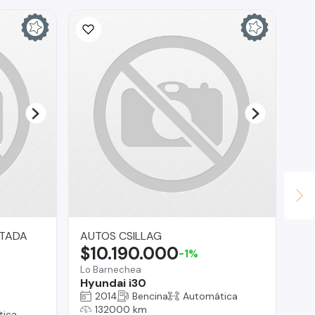
ITADA
AUTOS CSILLAG
La
$10.190.000
$
-1%
Lo Barnechea
Reg
Hyundai i30
Fo
2014
Bencina
Automática
132000 km
tica