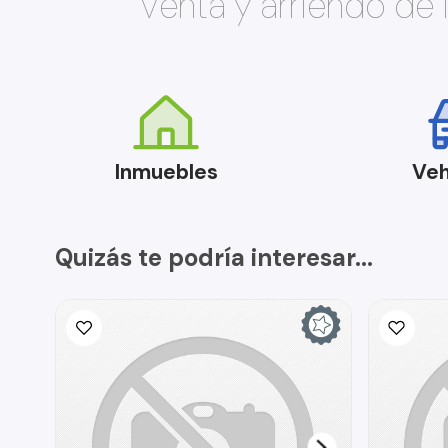
Venta y arriendo de
Inmuebles
Veh
Quizás te podría interesar...