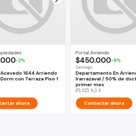
opiedades
Portal Arriendo
.000
$450.000
-2%
-6%
Santiago
 Acevedo 1644 Arriendo
Departamento En Arrien
 Dorm con Terraza Piso 1
Irarrazaval / 50% de dsct
primer mes
2
1
2
actar ahora
Contactar ahora