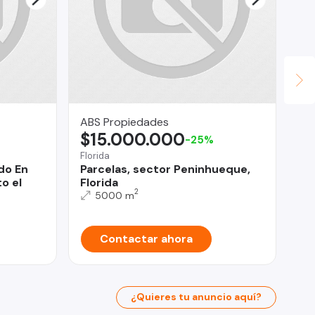
ABS Propiedades
Ri
$15.000.000
$
-25%
Florida
Re
do En
Parcelas, sector Peninhueque,
PA
o el
Florida
TO
2
5000 m
Contactar ahora
¿Quieres tu anuncio aquí?