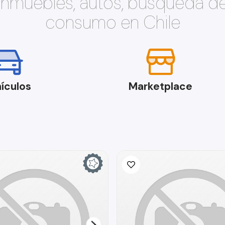
 inmuebles, autos, búsqueda d
consumo en Chile
ículos
Marketplace