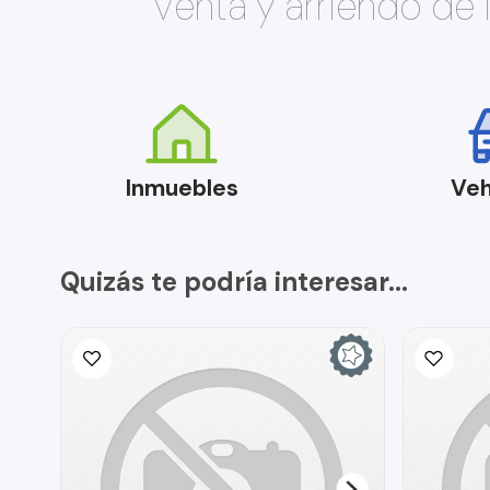
Venta y arriendo de
Inmuebles
Veh
Quizás te podría interesar...