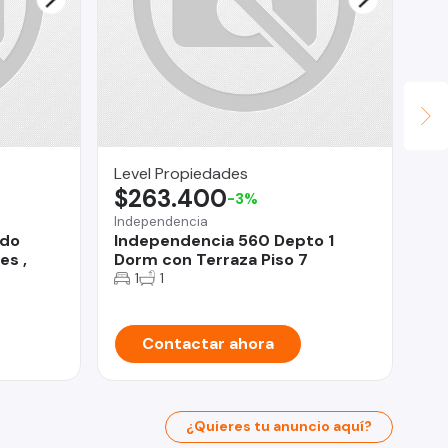
Level Propiedades
Na
$263.400
$
-3%
Independencia
ndo
Independencia 560 Depto 1
San
es ,
Dorm con Terraza Piso 7
Ar
1
1
Mi
Contactar ahora
¿Quieres tu anuncio aquí?