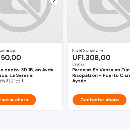
caranza
Fidel Sonatore
350,00
UF1.308,00
Cisnes
e depto. 3D 1B, en Avda
Parcelas En Venta en Fu
da, La Serena.
Risopatrón - Puerto Cisn
Aysén
3
1
1
actar ahora
Contactar ahora