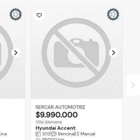
SERCAR AUTOMOTRIZ
Br
$9.990.000
$
Villa Alemana
Reg
Hyundai Accent
Ki
ica
2021
Bencina
Manual
115000 km