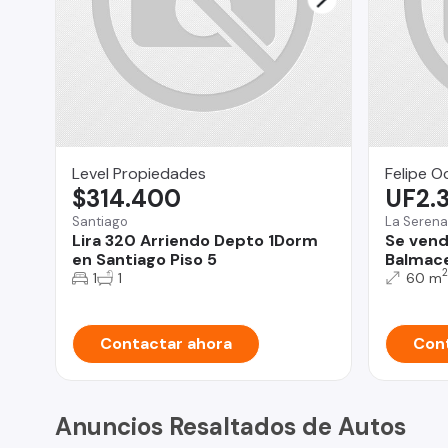
Level Propiedades
Felipe O
$314.400
UF2.
Santiago
La Serena
Lira 320 Arriendo Depto 1Dorm
Se vend
en Santiago Piso 5
Balmace
2
1
1
60 m
Contactar ahora
Cont
Anuncios Resaltados de Autos