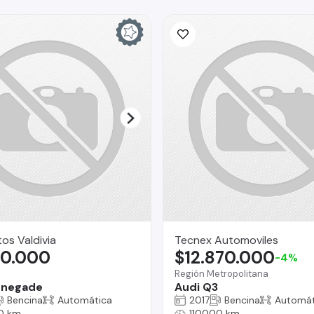
os Valdivia
Tecnex Automoviles
80.000
$12.870.000
-4%
Región Metropolitana
enegade
Audi Q3
Bencina
Automática
2017
Bencina
Automát
0 km
110000 km