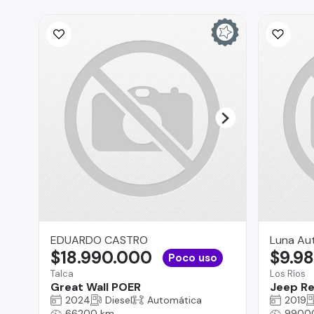
EDUARDO CASTRO
Luna Aut
$18.990.000
$9.9
Poco uso
Talca
Los Ríos
Great Wall POER
Jeep R
2024
Diesel
Automática
2019
66200 km
9900