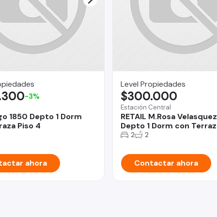
opiedades
Level Propiedades
.300
$300.000
-3%
Estación Central
go 1850 Depto 1 Dorm
RETAIL M.Rosa Velasquez
raza Piso 4
Depto 1 Dorm con Terraz
2
2
actar ahora
Contactar ahora