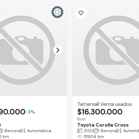
I
Tattersall Venta usados
290.000
$16.300.000
-3%
Buin
8
Toyota Corolla Cross
Bencina
Automática
2023
Bencina
Automá
0 km
111904 km