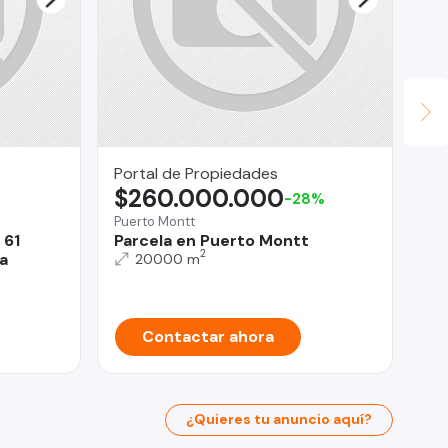
Portal de Propiedades
Su
$260.000.000
$
-28%
Puerto Montt
La 
 61
Parcela en Puerto Montt
Pa
2
a
La
20000 m
Contactar ahora
¿Quieres tu anuncio aquí?