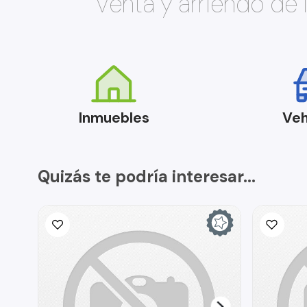
Venta y arriendo de
Inmuebles
Veh
Quizás te podría interesar...