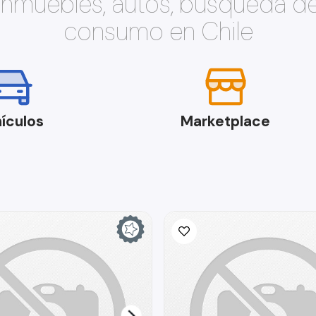
 inmuebles, autos, búsqueda d
consumo en Chile
ículos
Marketplace