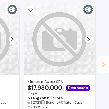
Montero Autos SPA
Au
$17.980.000
$
Destacado
Maipú
Val
SsangYong Torres
Op
tica
2023
Bencina
Automática
39991 km