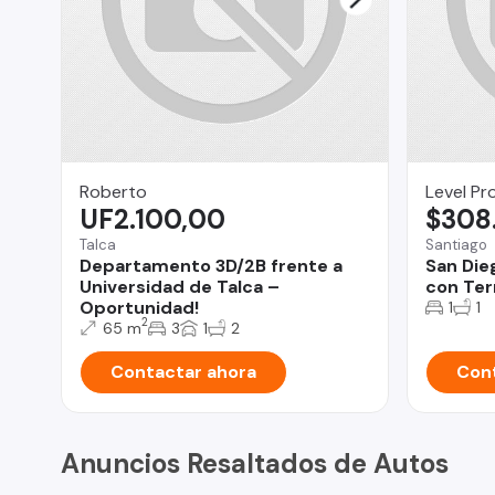
Roberto
Level Pr
UF2.100,00
$308
Talca
Santiago
Departamento 3D/2B frente a
San Die
Universidad de Talca –
con Ter
Oportunidad!
1
1
2
65 m
3
1
2
Contactar ahora
Cont
Anuncios Resaltados de Autos